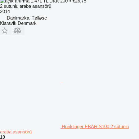
1.471 TL
DKK 200
≈ €26,75
2 sütunlu araba asansörü
2014
Danimarka, Tølløse
Klaravik Denmark
Hunklinger EBAH S100 2 sütunlu
araba asansörü
19