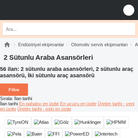
Endüstriyel ekipmanlar
Otomotiv servis ekipmanları
A
2 Sütunlu Araba Asansörleri
56 ilan:
2 sütunlu araba asansörleri, 2 sütunlu araç
asansörü, İki sütunlu araç asansörü
Filtre
Sırala
:
İlan tarihi
İlan tarihi
En pahalısı en üstte
En ucuzu en üstte
Üretim tarihi - yeni
en üstte
Üretim tarihi - eski en üstte