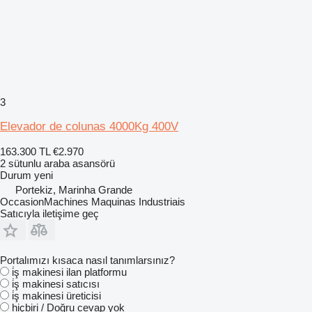
3
Elevador de colunas 4000Kg 400V
163.300 TL
€2.970
2 sütunlu araba asansörü
Durum
yeni
Portekiz, Marinha Grande
OccasionMachines Maquinas Industriais
Satıcıyla iletişime geç
Portalımızı kısaca nasıl tanımlarsınız?
i̇ş makinesi ilan platformu
i̇ş makinesi satıcısı
i̇ş makinesi üreticisi
hiçbiri / Doğru cevap yok