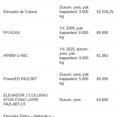
Durum: yeni, yük
Elevador de Coluna
kapasitesi: 3.500
€2.516,25
kg
Yıl: 2009, yük
FFI AJAX
kapasitesi: 6.000
€6.500
kg
Yıl: 2025, durum:
yeni, yük
HPMM U-40C
€1.361
kapasitesi: 4.000
kg
Durum: yeni, yük
PowerED PA2L5BT
kapasitesi: 5.000
€5.350
kg
ELEVADOR 2 COLUNAS
4TON CHAO LIVRE
Durum: yeni
€3.600
PA2L4BT-CF
Elevador Eletro – Hidráulico –