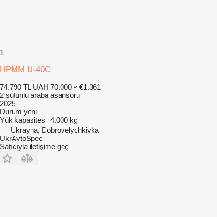
1
HPMM U-40C
74.790 TL
UAH 70.000
≈ €1.361
2 sütunlu araba asansörü
2025
Durum
yeni
Yük kapasitesi
4.000 kg
Ukrayna, Dobrovelychkivka
UkrAvtoSpec
Satıcıyla iletişime geç