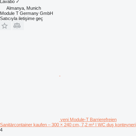
Lavabo
✓
Almanya, Munich
Module T Germany GmbH
Satıcıyla iletişime geç
yeni Module-T Barrierefreien
Sanitärcontainer kaufen – 300 × 240 cm, 7,2 m² | WC duş konteyneri
4