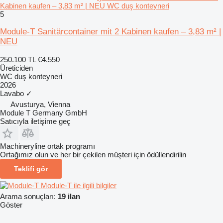
Kabinen kaufen – 3,83 m² | NEU WC duş konteyneri
5
Module-T Sanitärcontainer mit 2 Kabinen kaufen – 3,83 m² |
NEU
250.100 TL
€4.550
Üreticiden
WC duş konteyneri
2026
Lavabo
✓
Avusturya, Vienna
Module T Germany GmbH
Satıcıyla iletişime geç
Machineryline ortak programı
Ortağımız olun ve her bir çekilen müşteri için ödüllendirilin
Teklifi gör
Module-T ile ilgili bilgiler
Arama sonuçları:
19 ilan
Göster