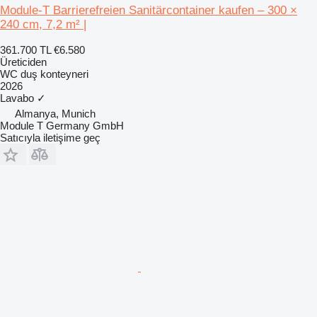
Module-T Barrierefreien Sanitärcontainer kaufen – 300 ×
240 cm, 7,2 m² |
361.700 TL
€6.580
Üreticiden
WC duş konteyneri
2026
Lavabo
✓
Almanya, Munich
Module T Germany GmbH
Satıcıyla iletişime geç