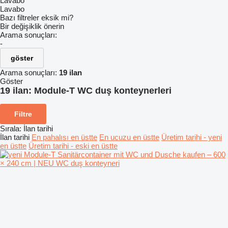
Lavabo
Lavabo
Bazı filtreler eksik mi?
Bir değişiklik önerin
Arama sonuçları:
-
göster
Arama sonuçları:
19 ilan
Göster
19 ilan:
Module-T WC duş konteynerleri
Filtre
Sırala
:
İlan tarihi
İlan tarihi
En pahalısı en üstte
En ucuzu en üstte
Üretim tarihi - yeni
en üstte
Üretim tarihi - eski en üstte