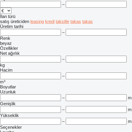
–
İlan türü
satış
üreticiden
leasing
kredi
taksitle
takas
takas
Üretim tarihi
–
Renk
beyaz
Özellikler
Net ağırlık
–
kg
Hacim
–
m³
Boyutlar
Uzunluk
–
m
Genişlik
–
m
Yükseklik
–
m
Seçenekler