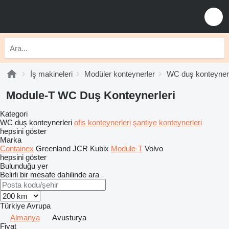
İş makineleri
Modüler konteynerler
WC duş konteynerl
Module-T WC Duş Konteynerleri
Kategori
WC duş konteynerleri
ofis konteynerleri
şantiye konteynerleri
hepsini göster
Marka
Containex
Greenland
JCR
Kubix
Module-T
Volvo
hepsini göster
Bulunduğu yer
Belirli bir mesafe dahilinde ara
Türkiye
Avrupa
Almanya
Avusturya
Fiyat