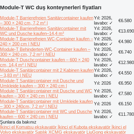
Module-T WC duş konteynerleri fiyatları
Module-T Barrierefreien Sanitärcontainer kaufen
Yıl: 2026,
€6.580
– 300 × 240 cm, 7,2 m² |
lavabo: ✓
Module-T Barrierefreien Sanitärcontainer mit
Yıl: 2026,
€13.690
WC und Dusche kaufen–14,4 m²
lavabo: ✓
Module-T Barrierefreien WC-Container kaufen –
Yıl: 2026,
€4.980
240 × 200 cm | NEU
lavabo: ✓
Module-T Behinderten-WC-Container kaufen –
Yıl: 2026,
€6.740
300 × 240 cm, 7,2 m² | NEU
lavabo: ✓
Module-T Duschcontainer kaufen – 600 × 240
Yıl: 2026,
€12.980
cm, 14,4 m² | NEU
lavabo: ✓
Module-T Sanitärcontainer mit 2 Kabinen kaufen
Yıl: 2026,
€4.550
– 3,83 m² | NEU
lavabo: ✓
Module-T Sanitärcontainer mit Dusche und
Yıl: 2026
€6.950
Umkleide kaufen – 300 × 240 cm |
Module-T Sanitärcontainer mit Dusche und WC
Yıl: 2026,
€7.580
kaufen – 300 × 240 cm | NEU
lavabo: ✓
Module-T Sanitärcontainer mit Umkleide kaufen
Yıl: 2026
€6.150
– 300 × 240cm, 7,2 m² | NEU
Module-T Sanitärcontainer mit WC und Dusche
Yıl: 2026,
€11.780
kaufen – 600 × 240 cm | NEU
lavabo: ✓
Şunlara da bakınız
İkinci el Komatsu ekskavatör
İkinci el Kubota ekskavatör
İkinci el
Volvo ekskavatör
Satılık XCMG ekskavatör
LiuGong ekskavatör