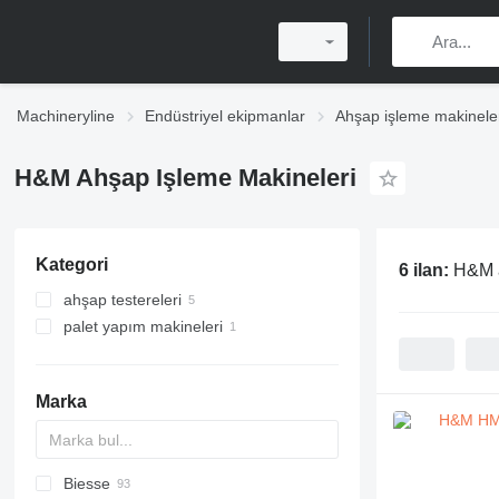
Machineryline
Endüstriyel ekipmanlar
Ahşap işleme makinele
H&M Ahşap Işleme Makineleri
Kategori
6 ilan:
H&M a
ahşap testereleri
palet yapım makineleri
optimize çapraz kesim testereleri
dairesel testereler
Marka
Biesse