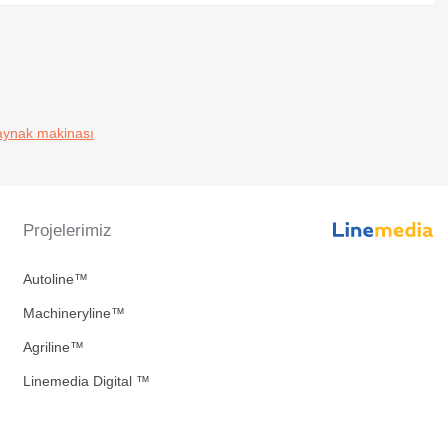
 kaynak makinası
Projelerimiz
Autoline™
Machineryline™
Agriline™
Linemedia Digital ™