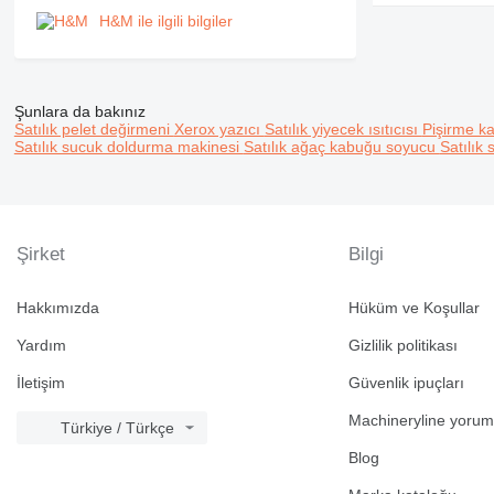
H&M ile ilgili bilgiler
Şunlara da bakınız
Satılık pelet değirmeni
Xerox yazıcı
Satılık yiyecek ısıtıcısı
Pişirme k
Satılık sucuk doldurma makinesi
Satılık ağaç kabuğu soyucu
Satılık
Şirket
Bilgi
Hakkımızda
Hüküm ve Koşullar
Yardım
Gizlilik politikası
İletişim
Güvenlik ipuçları
Machineryline yorum
Türkiye / Türkçe
Blog