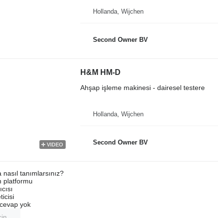
Hollanda, Wijchen
Second Owner BV
H&M HM-D
Ahşap işleme makinesi - dairesel testere
Hollanda, Wijchen
Second Owner BV
VIDEO
a nasıl tanımlarsınız?
an platformu
ıcısı
ticisi
u cevap yok
çin