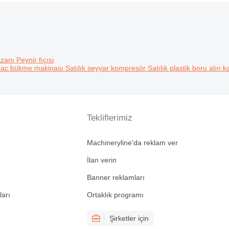
azanı
Peynir fıçısı
 sac bükme makinası
Satılık seyyar kompresör
Satılık plastik boru alın
Tekliflerimiz
Machineryline'da reklam ver
İlan verin
Banner reklamları
ları
Ortaklık programı
Şirketler için