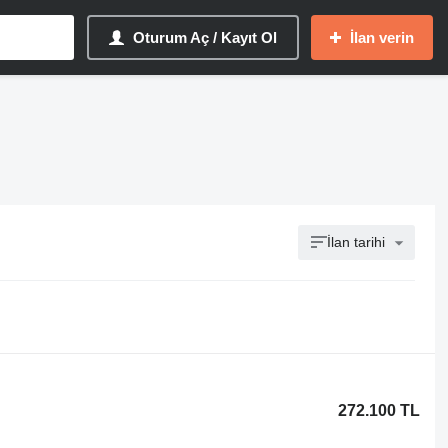
Oturum Aç / Kayıt Ol
İlan verin
İlan tarihi
272.100 TL