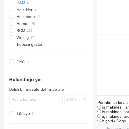
H&M
Rover
DMC
Concept
ZS
Holz-Her
Skipper
DMU
EC
Holzmann
VF
Homag
TS
SCM
Kal
VMX
FW
Junior
VTC
V-series
S2R
Weinig
Profi
Variosteff
Olimpic
hepsini göster
Hydromat
Powermat
Profimat
CNC
Unimat
Bulunduğu yer
Belirli bir mesafe dahilinde ara
Portalımızı kısac
i̇ş makinesi il
i̇ş makinesi sat
Türkiye
i̇ş makinesi üre
hiçbiri / Doğr
Bir cevap se