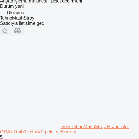
Ahşap işleme makinesi - pelet değirmeni
Durum
yeni
Ukrayna
TehnoMashStroy
Satıcıyla iletişime geç
yeni TehnoMashStroy Hranuliator
GRAND-400 vid VVP pelet değirmeni
5