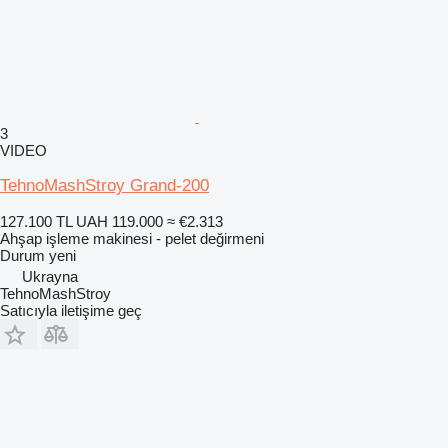
3
VIDEO
TehnoMashStroy Grand-200
127.100 TL
UAH 119.000
≈ €2.313
Ahşap işleme makinesi - pelet değirmeni
Durum
yeni
Ukrayna
TehnoMashStroy
Satıcıyla iletişime geç