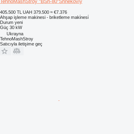
TehnoMashStroy "BSh-80"Shnekoviy
405.500 TL
UAH 379.500
≈ €7.376
Ahşap işleme makinesi - briketleme maki̇nesi̇
Durum
yeni
Güç
30 kW
Ukrayna
TehnoMashStroy
Satıcıyla iletişime geç