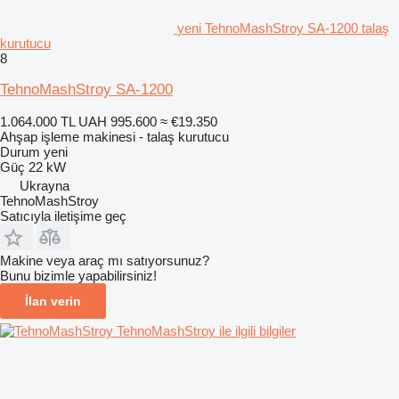
yeni TehnoMashStroy SA-1200 talaş
kurutucu
8
TehnoMashStroy SA-1200
1.064.000 TL
UAH 995.600
≈ €19.350
Ahşap işleme makinesi - talaş kurutucu
Durum
yeni
Güç
22 kW
Ukrayna
TehnoMashStroy
Satıcıyla iletişime geç
Makine veya araç mı satıyorsunuz?
Bunu bizimle yapabilirsiniz!
İlan verin
TehnoMashStroy ile ilgili bilgiler