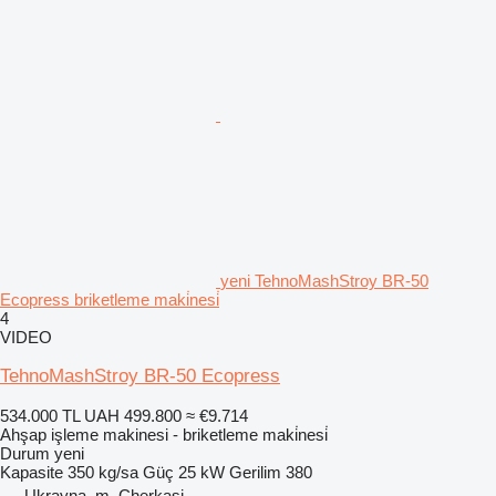
yeni TehnoMashStroy BR-50
Ecopress briketleme maki̇nesi̇
4
VIDEO
TehnoMashStroy BR-50 Ecopress
534.000 TL
UAH 499.800
≈ €9.714
Ahşap işleme makinesi - briketleme maki̇nesi̇
Durum
yeni
Kapasite
350 kg/sa
Güç
25 kW
Gerilim
380
Ukrayna, m. Cherkasi