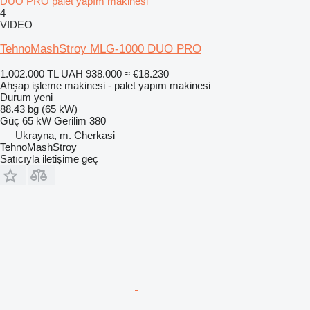
DUO PRO palet yapım makinesi
4
VIDEO
TehnoMashStroy MLG-1000 DUO PRO
1.002.000 TL
UAH 938.000
≈ €18.230
Ahşap işleme makinesi - palet yapım makinesi
Durum
yeni
88.43 bg (65 kW)
Güç
65 kW
Gerilim
380
Ukrayna, m. Cherkasi
TehnoMashStroy
Satıcıyla iletişime geç