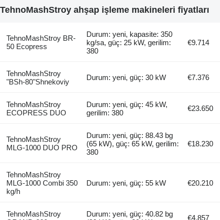
TehnoMashStroy ahşap işleme makineleri fiyatları
Durum: yeni, kapasite: 350
TehnoMashStroy BR-
kg/sa, güç: 25 kW, gerilim:
€9.714
50 Ecopress
380
TehnoMashStroy
Durum: yeni, güç: 30 kW
€7.376
"BSh-80"Shnekoviy
TehnoMashStroy
Durum: yeni, güç: 45 kW,
€23.650
ECOPRESS DUO
gerilim: 380
Durum: yeni, güç: 88.43 bg
TehnoMashStroy
(65 kW), güç: 65 kW, gerilim:
€18.230
MLG-1000 DUO PRO
380
TehnoMashStroy
MLG-1000 Combi 350
Durum: yeni, güç: 55 kW
€20.210
kg/h
TehnoMashStroy
Durum: yeni, güç: 40.82 bg
€4.857