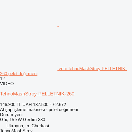
yeni TehnoMashStroy PELLETNIK-
260 pelet değirmeni
12
VIDEO
TehnoMashStroy PELLETNIK-260
146.900 TL
UAH 137.500
≈ €2.672
Ahşap işleme makinesi - pelet değirmeni
Durum
yeni
Güç
15 kW
Gerilim
380
Ukrayna, m. Cherkasi
TehnoMashStroy