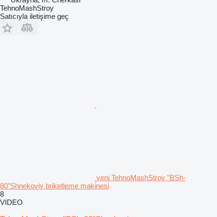
TehnoMashStroy
Satıcıyla iletişime geç
yeni TehnoMashStroy "BSh-
80"Shnekoviy briketleme maki̇nesi̇
8
VIDEO