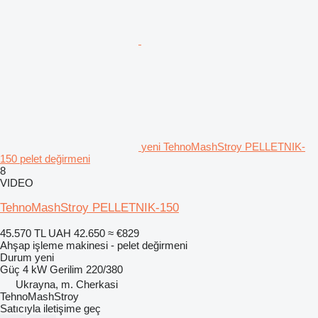
yeni TehnoMashStroy PELLETNIK-
150 pelet değirmeni
8
VIDEO
TehnoMashStroy PELLETNIK-150
45.570 TL
UAH 42.650
≈ €829
Ahşap işleme makinesi - pelet değirmeni
Durum
yeni
Güç
4 kW
Gerilim
220/380
Ukrayna, m. Cherkasi
TehnoMashStroy
Satıcıyla iletişime geç