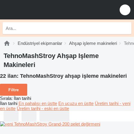
Endüstriyel ekipmanlar
Ahşap işleme makineleri
Tehn
TehnoMashStroy Ahşap Işleme
Makineleri
22 ilan:
TehnoMashStroy ahşap işleme makineleri
Filtre
Sırala
:
İlan tarihi
İlan tarihi
En pahalısı en üstte
En ucuzu en üstte
Üretim tarihi - yeni
en üstte
Üretim tarihi - eski en üstte