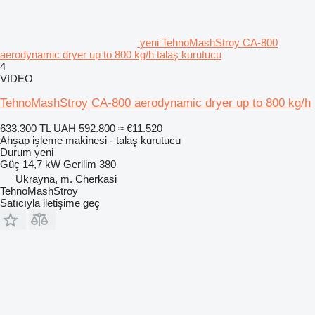
yeni TehnoMashStroy CA-800
aerodynamic dryer up to 800 kg/h talaş kurutucu
4
VIDEO
TehnoMashStroy CA-800 aerodynamic dryer up to 800 kg/h
633.300 TL
UAH 592.800
≈ €11.520
Ahşap işleme makinesi - talaş kurutucu
Durum
yeni
Güç
14,7 kW
Gerilim
380
Ukrayna, m. Cherkasi
TehnoMashStroy
Satıcıyla iletişime geç