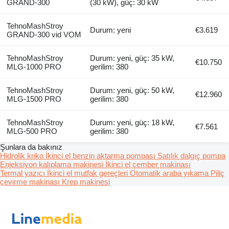
GRAND-300
(30 kW), güç: 30 kW
TehnoMashStroy
Durum: yeni
€3.619
GRAND-300 vid VOM
TehnoMashStroy
Durum: yeni, güç: 35 kW,
€10.750
MLG-1000 PRO
gerilim: 380
TehnoMashStroy
Durum: yeni, güç: 50 kW,
€12.960
MLG-1500 PRO
gerilim: 380
TehnoMashStroy
Durum: yeni, güç: 18 kW,
€7.561
MLG-500 PRO
gerilim: 380
Şunlara da bakınız
Hidrolik kriko
İkinci el benzin aktarma pompası
Satılık dalgıç pompa
Enjeksiyon kalıplama makinesi
İkinci el çember makinası
Termal yazıcı
İkinci el mutfak gereçleri
Otomatik araba yıkama
Piliç
çevirme makinası
Krep makinesi