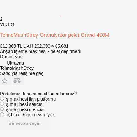
2
VIDEO
TehnoMashStroy Granulyator pelet Grand-400M
312.300 TL
UAH 292.300
≈ €5.681
Ahşap işleme makinesi - pelet değirmeni
Durum
yeni
Ukrayna
TehnoMashStroy
Satıcıyla iletişime geç
Portalımızı kısaca nasıl tanımlarsınız?
i̇ş makinesi ilan platformu
i̇ş makinesi satıcısı
i̇ş makinesi üreticisi
hiçbiri / Doğru cevap yok
Bir cevap seçin