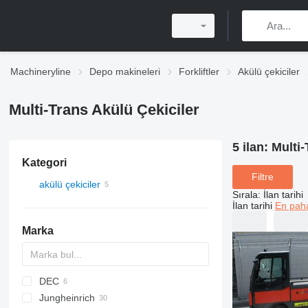
Machineryline
Depo makineleri
Forkliftler
Akülü çekiciler
Multi-Trans Akülü Çekiciler
5 ilan:
Multi-
Kategori
Filtre
akülü çekiciler
Sırala
:
İlan tarihi
İlan tarihi
En paha
Marka
DEC
TD 225
Jungheinrich