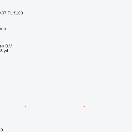
497 TL
€100
nen
en B.V.
a
8
yıl
50