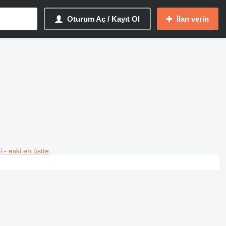
Oturum Aç / Kayıt Ol
İlan verin
i - eski en üstte