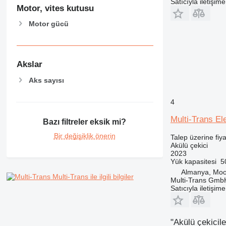
Satıcıyla iletişim
Motor, vites kutusu
Motor gücü
Akslar
Aks sayısı
4
Multi-Trans El
Bazı filtreler eksik mi?
Bir değişiklik önerin
Talep üzerine fiya
Akülü çekici
2023
Yük kapasitesi
5
Almanya, Moo
Multi-Trans ile ilgili bilgiler
Multi-Trans Gmb
Satıcıyla iletişim
"Akülü çekicil