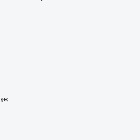
t
e geç