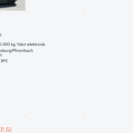
t
5.000 kg
Yakıt
elektronik
sburg/Pfrombach
H
e geç
TP S2