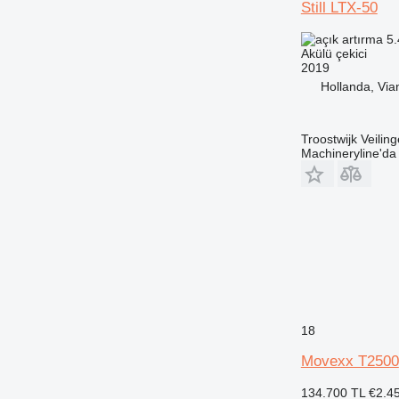
Still LTX-50
5.
Akülü çekici
2019
Hollanda, Via
Troostwijk Veiling
Machineryline'd
18
Movexx T2500
134.700 TL
€2.4