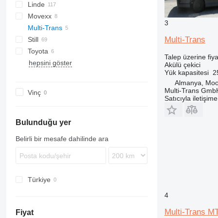
Linde
EZS
Movexx
P-series
3
Multi-Trans
W-series
Multi-Trans
Still
Toyota
CX
Talep üzerine fiya
hepsini göster
Kanvan
TSE
MT
Akülü çekici
Yük kapasitesi
2
LTX
Almanya, Moo
R-series
Multi-Trans Gmb
Vinç
Satıcıyla iletişim
Bulunduğu yer
Belirli bir mesafe dahilinde ara
Türkiye
4
Multi-Trans M
Fiyat