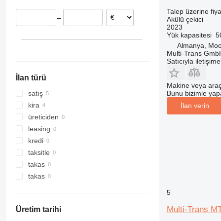
Talep üzerine fiya
–
Akülü çekici
2023
Yük kapasitesi
5
Almanya, Moo
Multi-Trans Gmb
Satıcıyla iletişim
İlan türü
Makine veya araç
Bunu bizimle yapab
satış
kira
İlan verin
üreticiden
leasing
kredi
taksitle
takas
takas
5
Multi-Trans M
Üretim tarihi