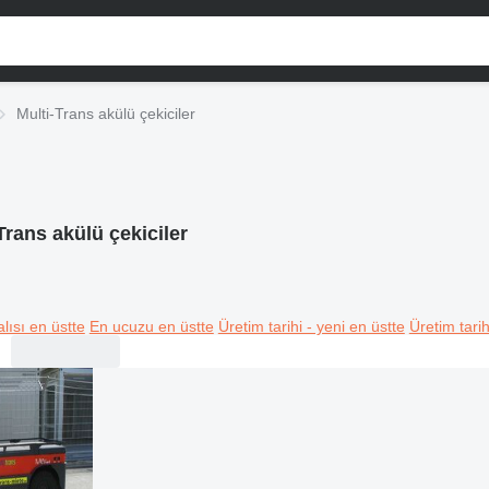
Multi-Trans akülü çekiciler
Trans akülü çekiciler
lısı en üstte
En ucuzu en üstte
Üretim tarihi - yeni en üstte
Üretim tarih