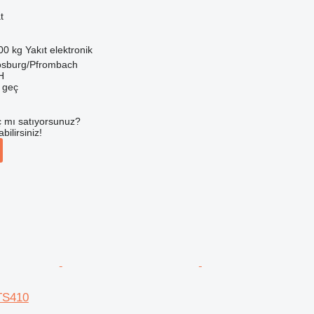
t
00 kg
Yakıt
elektronik
sburg/Pfrombach
H
e geç
 mı satıyorsunuz?
ilirsiniz!
TS410