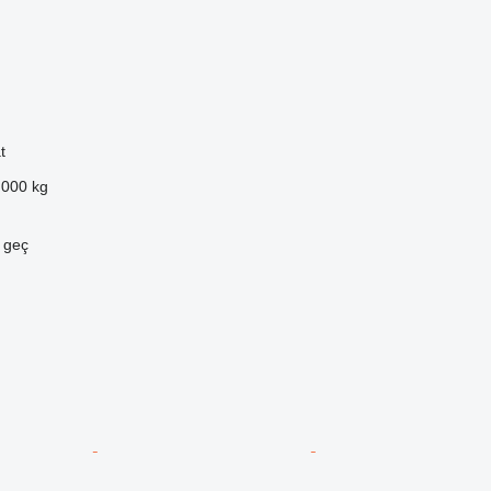
t
.000 kg
e geç