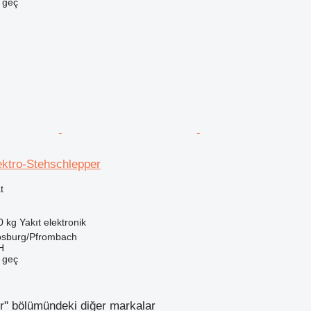
e geç
ektro-Stehschlepper
t
0 kg
Yakıt
elektronik
sburg/Pfrombach
H
e geç
er" bölümündeki diğer markalar