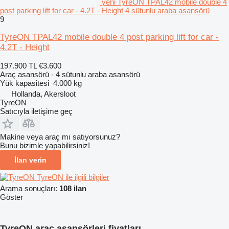
yeni TyreON TPAL42 mobile double 4
post parking lift for car - 4.2T - Height 4 sütunlu araba asansörü
9
TyreON TPAL42 mobile double 4 post parking lift for car -
4.2T - Height
197.900 TL
€3.600
Araç asansörü - 4 sütunlu araba asansörü
Yük kapasitesi
4.000 kg
Hollanda, Akersloot
TyreON
Satıcıyla iletişime geç
Makine veya araç mı satıyorsunuz?
Bunu bizimle yapabilirsiniz!
İlan verin
TyreON ile ilgili bilgiler
Arama sonuçları:
108 ilan
Göster
TyreON araç asansörleri fiyatları