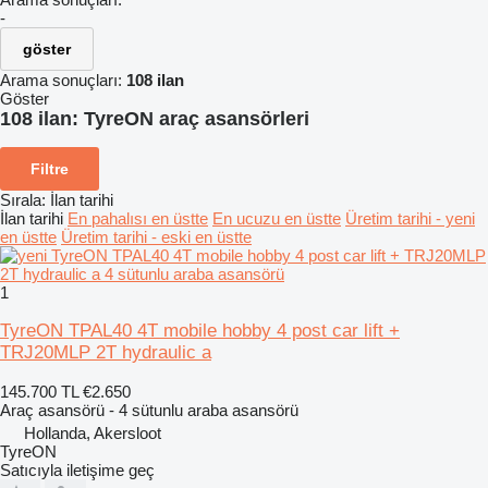
-
göster
Arama sonuçları:
108 ilan
Göster
108 ilan:
TyreON araç asansörleri
Filtre
Sırala
:
İlan tarihi
İlan tarihi
En pahalısı en üstte
En ucuzu en üstte
Üretim tarihi - yeni
en üstte
Üretim tarihi - eski en üstte
1
TyreON TPAL40 4T mobile hobby 4 post car lift +
TRJ20MLP 2T hydraulic a
145.700 TL
€2.650
Araç asansörü - 4 sütunlu araba asansörü
Hollanda, Akersloot
TyreON
Satıcıyla iletişime geç