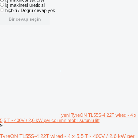
i̇ş makinesi üreticisi
hiçbiri / Doğru cevap yok
Bir cevap seçin
yeni TyreON TL55S-4 22T wired - 4 x
5,5 T - 400V / 2,6 kW per column mobil sütunlu lift
9
TyreON TL55S-4 22T wired - 4 x 5,5 T - 400V / 2,6 kW per