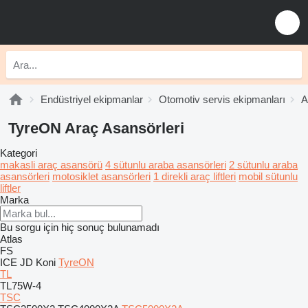
Endüstriyel ekipmanlar
Otomotiv servis ekipmanları
A
TyreON Araç Asansörleri
Kategori
makasli araç asansörü
4 sütunlu araba asansörleri
2 sütunlu araba
asansörleri
motosiklet asansörleri
1 direkli araç liftleri
mobil sütunlu
liftler
Marka
Bu sorgu için hiç sonuç bulunamadı
Atlas
FS
ICE
JD
Koni
TyreON
TL
TL75W-4
TSC