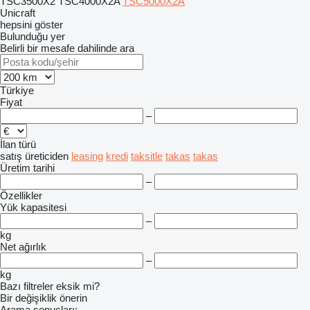
TSC3500X2
TSC4000X2A
TSC5000X2A
Unicraft
hepsini göster
Bulunduğu yer
Belirli bir mesafe dahilinde ara
Türkiye
Fiyat
–
İlan türü
satış
üreticiden
leasing
kredi
taksitle
takas
takas
Üretim tarihi
–
Özellikler
Yük kapasitesi
–
kg
Net ağırlık
–
kg
Bazı filtreler eksik mi?
Bir değişiklik önerin
Arama sonuçları: