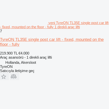
yeni TyreON TL35E single post car lift
- fixed, mounted on the floor - fully 1 direkli araç lifti
7
TyreON TL35E single post car lift - fixed, mounted on the
floor - fully
219.900 TL
€4.000
Araç asansörü - 1 direkli araç lifti
Hollanda, Akersloot
TyreON
Satıcıyla iletişime geç