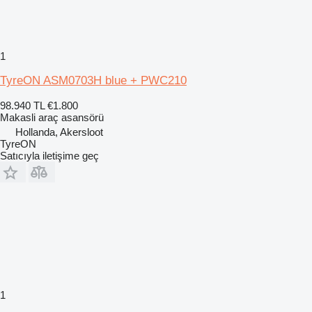
1
TyreON ASM0703H blue + PWC210
98.940 TL
€1.800
Makasli araç asansörü
Hollanda, Akersloot
TyreON
Satıcıyla iletişime geç
1