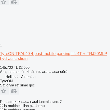
1
TyreON TPAL40 4 post mobile parking lift 4T + TRJ20MLP
hydraulic slidin
145.700 TL
€2.650
Araç asansörü - 4 sütunlu araba asansörü
Hollanda, Akersloot
TyreON
Satıcıyla iletişime geç
Portalımızı kısaca nasıl tanımlarsınız?
i̇ş makinesi ilan platformu
i̇ş makinesi satıcısı