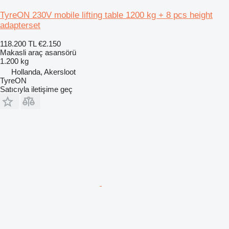
TyreON 230V mobile lifting table 1200 kg + 8 pcs height
adapterset
118.200 TL
€2.150
Makasli araç asansörü
1.200 kg
Hollanda, Akersloot
TyreON
Satıcıyla iletişime geç