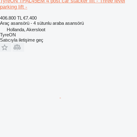
TyreON TPAL45EM 4 post car stacker lift - Three level
parking lift -
406.800 TL
€7.400
Araç asansörü - 4 sütunlu araba asansörü
Hollanda, Akersloot
TyreON
Satıcıyla iletişime geç