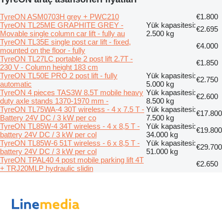
TyreON ASM0703H grey + PWC210
€1.800
TyreON TL25ME GRAPHITE GREY -
Yük kapasitesi:
€2.695
Movable single column car lift - fully au
2.500 kg
TyreON TL35E single post car lift - fixed,
€4.000
mounted on the floor - fully
TyreON TL27LC portable 2 post lift 2.7T -
€1.850
230 V - Column height 183 cm
TyreON TL50E PRO 2 post lift - fully
Yük kapasitesi:
€2.750
automatic
5.000 kg
TyreON 4 pieces TAS3W 8.5T mobile heavy
Yük kapasitesi:
€2.600
duty axle stands 1370-1970 mm -
8.500 kg
TyreON TL75WA-4 30T wireless - 4 x 7.5 T -
Yük kapasitesi:
€17.800
Battery 24V DC / 3 kW per co
7.500 kg
TyreON TL85W-4 34T wireless - 4 x 8,5 T -
Yük kapasitesi:
€19.800
battery 24V DC / 3 kW per col
34.000 kg
TyreON TL85W-6 51T wireless - 6 x 8,5 T -
Yük kapasitesi:
€29.700
battery 24V DC / 3 kW per col
51.000 kg
TyreON TPAL40 4 post mobile parking lift 4T
€2.650
+ TRJ20MLP hydraulic slidin