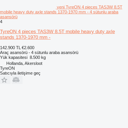
yeni TyreON 4 pieces TAS3W 8.5T
mobile heavy duty axle stands 1370-1970 mm - 4 sütunlu araba
asansörü
4
TyreON 4 pieces TAS3W 8.5T mobile heavy duty axle
stands 1370-1970 mm -
142.900 TL
€2.600
Araç asansörü - 4 sütunlu araba asansörü
Yük kapasitesi
8.500 kg
Hollanda, Akersloot
TyreON
Satıcıyla iletişime geç