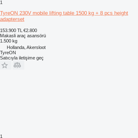
1
TyreON 230V mobile lifting table 1500 kg + 8 pcs height
adapterset
153.900 TL
€2.800
Makasli araç asansörü
1.500 kg
Hollanda, Akersloot
TyreON
Satıcıyla iletişime geç
1