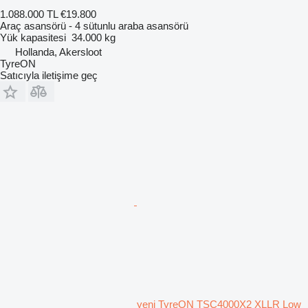
1.088.000 TL
€19.800
Araç asansörü - 4 sütunlu araba asansörü
Yük kapasitesi
34.000 kg
Hollanda, Akersloot
TyreON
Satıcıyla iletişime geç
yeni TyreON TSC4000X2 XLLR Low