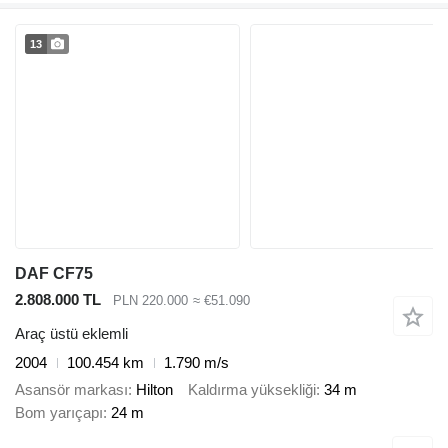
13
DAF CF75
2.808.000 TL
PLN 220.000
≈ €51.090
Araç üstü eklemli
2004
100.454 km
1.790 m/s
Asansör markası
Hilton
Kaldırma yüksekliği
34 m
Bom yarıçapı
24 m