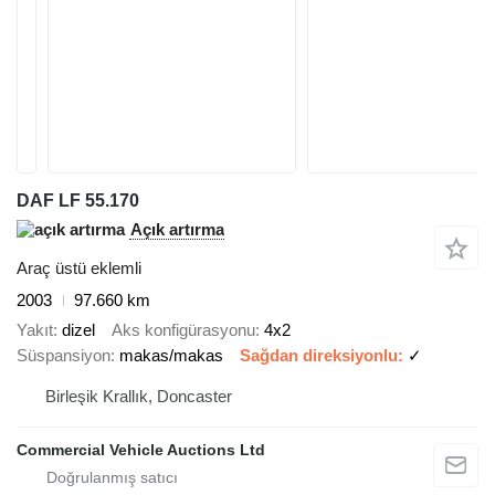
DAF LF 55.170
Açık artırma
Araç üstü eklemli
2003
97.660 km
Yakıt
dizel
Aks konfigürasyonu
4x2
Süspansiyon
makas/makas
Sağdan direksiyonlu
✓
Birleşik Krallık, Doncaster
Commercial Vehicle Auctions Ltd