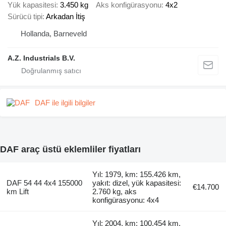
Yük kapasitesi
3.450 kg
Aks konfigürasyonu
4x2
Sürücü tipi
Arkadan İtiş
Hollanda, Barneveld
A.Z. Industrials B.V.
DAF ile ilgili bilgiler
DAF araç üstü eklemliler fiyatları
Yıl: 1979, km: 155.426 km,
DAF 54 44 4x4 155000
yakıt: dizel, yük kapasitesi:
€14.700
km Lift
2.760 kg, aks
konfigürasyonu: 4x4
Yıl: 2004, km: 100.454 km,