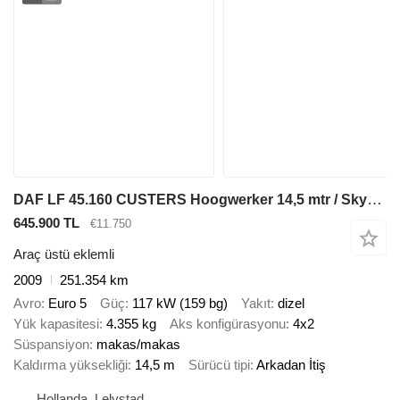
DAF LF 45.160 CUSTERS Hoogwerker 14,5 mtr / Skyworker 14,5mtr
645.900 TL
€11.750
Araç üstü eklemli
2009
251.354 km
Avro
Euro 5
Güç
117 kW (159 bg)
Yakıt
dizel
Yük kapasitesi
4.355 kg
Aks konfigürasyonu
4x2
Süspansiyon
makas/makas
Kaldırma yüksekliği
14,5 m
Sürücü tipi
Arkadan İtiş
Hollanda, Lelystad