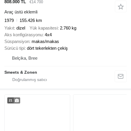
808.000 TL
€14.700
Araç üstü eklemli
1979
155.426 km
Yakıt
dizel
Yük kapasitesi
2.760 kg
Aks konfigürasyonu
4x4
Süspansiyon
makas/makas
Sürücü tipi
dört tekerlekten çekiş
Belçika, Bree
Smeets & Zonen
21