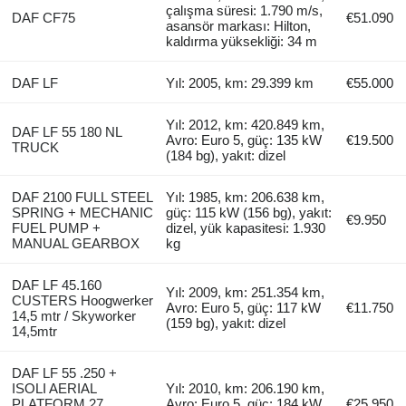
çalışma süresi: 1.790 m/s,
DAF CF75
€51.090
asansör markası: Hilton,
kaldırma yüksekliği: 34 m
DAF LF
Yıl: 2005, km: 29.399 km
€55.000
Yıl: 2012, km: 420.849 km,
DAF LF 55 180 NL
Avro: Euro 5, güç: 135 kW
€19.500
TRUCK
(184 bg), yakıt: dizel
DAF 2100 FULL STEEL
Yıl: 1985, km: 206.638 km,
SPRING + MECHANIC
güç: 115 kW (156 bg), yakıt:
€9.950
FUEL PUMP +
dizel, yük kapasitesi: 1.930
MANUAL GEARBOX
kg
DAF LF 45.160
Yıl: 2009, km: 251.354 km,
CUSTERS Hoogwerker
Avro: Euro 5, güç: 117 kW
€11.750
14,5 mtr / Skyworker
(159 bg), yakıt: dizel
14,5mtr
DAF LF 55 .250 +
ISOLI AERIAL
Yıl: 2010, km: 206.190 km,
PLATFORM 27
Avro: Euro 5, güç: 184 kW
€25.950