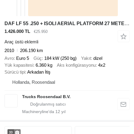
DAF LF 55 .250 + ISOLI AERIAL PLATFORM 27 METERS + MANUAL + EURO 5
1.426.000 TL
€25.950
Araç üstü eklemli
2010
206.190 km
Avro
Euro 5
Güç
184 kW (250 bg)
Yakıt
dizel
Yük kapasitesi
6.360 kg
Aks konfigürasyonu
4x2
Sürücü tipi
Arkadan İtiş
Hollanda, Roosendaal
Trucks Roosendaal B.V.
Machineryline'da
12
yıl
33