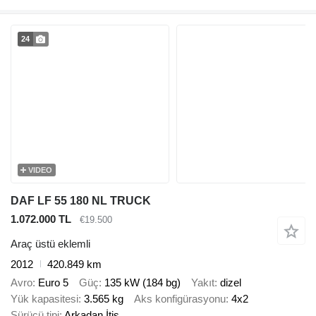
24
VIDEO
DAF LF 55 180 NL TRUCK
1.072.000 TL
€19.500
Araç üstü eklemli
2012
420.849 km
Avro
Euro 5
Güç
135 kW (184 bg)
Yakıt
dizel
Yük kapasitesi
3.565 kg
Aks konfigürasyonu
4x2
Sürücü tipi
Arkadan İtiş