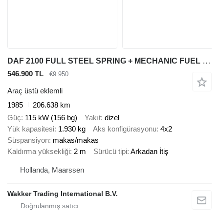
DAF 2100 FULL STEEL SPRING + MECHANIC FUEL PUMP + MANUAL GEARBOX
546.900 TL
€9.950
Araç üstü eklemli
1985
206.638 km
Güç
115 kW (156 bg)
Yakıt
dizel
Yük kapasitesi
1.930 kg
Aks konfigürasyonu
4x2
Süspansiyon
makas/makas
Kaldırma yüksekliği
2 m
Sürücü tipi
Arkadan İtiş
Hollanda, Maarssen
Wakker Trading International B.V.