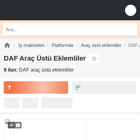
İş makineleri
Platformlar
Araç üstü eklemliler
DAF a
DAF Araç Üstü Eklemliler
9 ilan:
DAF araç üstü eklemliler
28