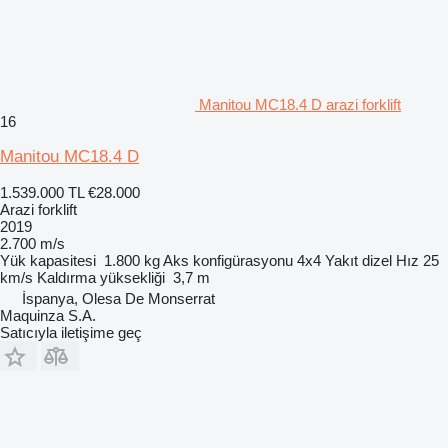
Manitou MC18.4 D arazi forklift
16
Manitou MC18.4 D
1.539.000 TL
€28.000
Arazi forklift
2019
2.700 m/s
Yük kapasitesi
1.800 kg
Aks konfigürasyonu
4x4
Yakıt
dizel
Hız
25
km/s
Kaldırma yüksekliği
3,7 m
İspanya, Olesa De Monserrat
Maquinza S.A.
Satıcıyla iletişime geç