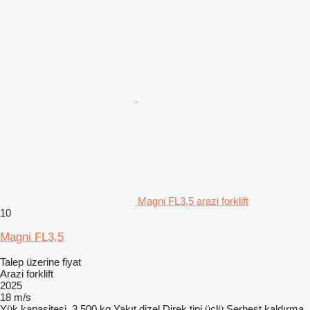
Magni FL3,5 arazi forklift
10
Magni FL3,5
Talep üzerine fiyat
Arazi forklift
2025
18 m/s
Yük kapasitesi
3.500 kg
Yakıt
dizel
Direk tipi
üçlü
Serbest kaldırma