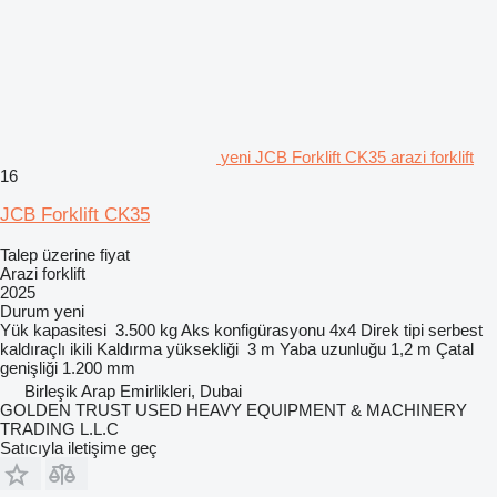
yeni JCB Forklift CK35 arazi forklift
16
JCB Forklift CK35
Talep üzerine fiyat
Arazi forklift
2025
Durum
yeni
Yük kapasitesi
3.500 kg
Aks konfigürasyonu
4x4
Direk tipi
serbest
kaldıraçlı ikili
Kaldırma yüksekliği
3 m
Yaba uzunluğu
1,2 m
Çatal
genişliği
1.200 mm
Birleşik Arap Emirlikleri, Dubai
GOLDEN TRUST USED HEAVY EQUIPMENT & MACHINERY
TRADING L.L.C
Satıcıyla iletişime geç