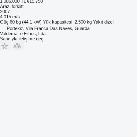
1.086.000 TL
€19.750
Arazi forklift
2007
4.015 m/s
Güç
60 bg (44.1 kW)
Yük kapasitesi
2.500 kg
Yakıt
dizel
Portekiz, Vila Franca Das Naves, Guarda
Valdemar e Filhos, Lda.
Satıcıyla iletişime geç