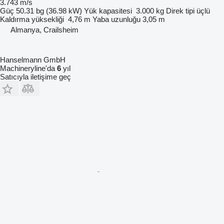
3.743 m/s
Güç
50.31 bg (36.98 kW)
Yük kapasitesi
3.000 kg
Direk tipi
üçlü
Kaldırma yüksekliği
4,76 m
Yaba uzunluğu
3,05 m
Almanya, Crailsheim
Hanselmann GmbH
Machineryline'da
6
yıl
Satıcıyla iletişime geç