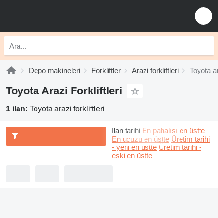
Depo makineleri
Forkliftler
Arazi forkliftleri
Toyota ara
Toyota Arazi Forkliftleri
1 ilan:
Toyota arazi forkliftleri
İlan tarihi
En pahalısı en üstte
En ucuzu en üstte
Üretim tarihi
- yeni en üstte
Üretim tarihi -
eski en üstte