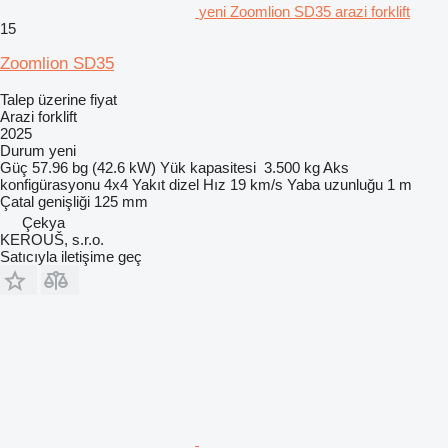
yeni Zoomlion SD35 arazi forklift
15
Zoomlion SD35
Talep üzerine fiyat
Arazi forklift
2025
Durum
yeni
Güç
57.96 bg (42.6 kW)
Yük kapasitesi
3.500 kg
Aks
konfigürasyonu
4x4
Yakıt
dizel
Hız
19 km/s
Yaba uzunluğu
1 m
Çatal genişliği
125 mm
Çekya
KEROUŠ, s.r.o.
Satıcıyla iletişime geç