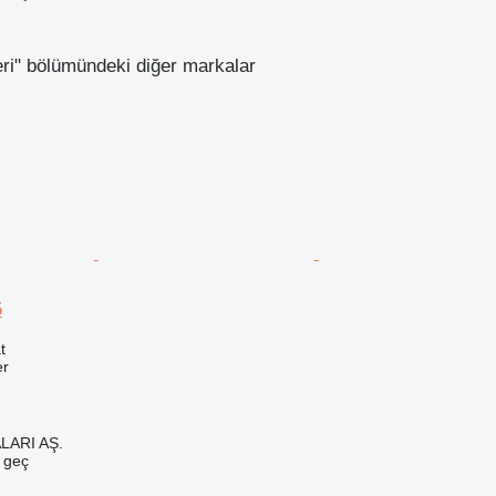
leri" bölümündeki diğer markalar
5
t
er
LARI AŞ.
e geç