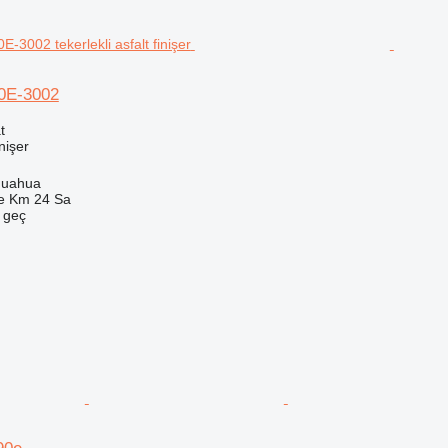
0E-3002
t
inişer
huahua
e Km 24 Sa
e geç