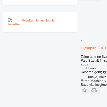
Roadtec ile ilgili bilgiler
29
Dynapac F18
Talep üzerine fiya
Paletli asfalt finiş
2009
9.047 m/s
Döşeme genişliği
Türkiye, Anka
Ekran Machinery 
Satıcıyla iletişim