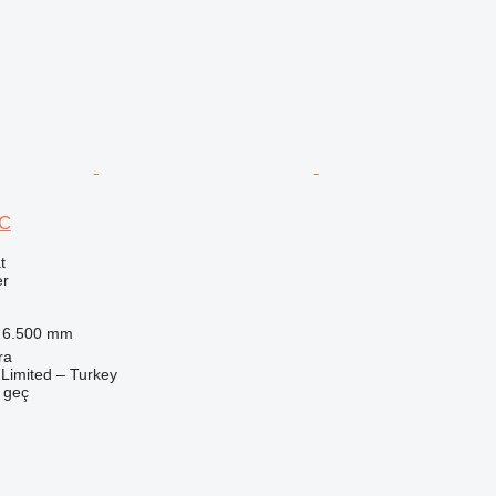
1C
t
er
6.500 mm
ra
Limited – Turkey
e geç