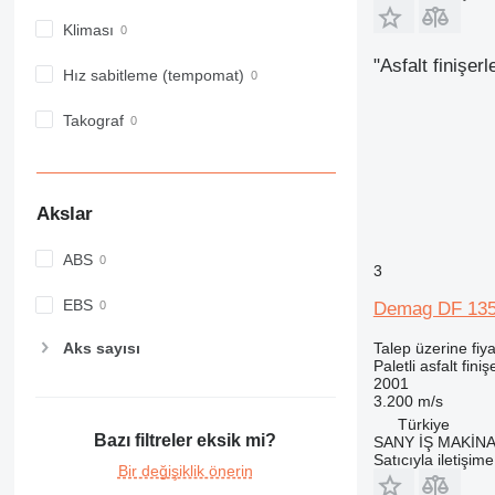
Kliması
"Asfalt finişer
Hız sabitleme (tempomat)
Takograf
Akslar
ABS
3
EBS
Demag DF 13
Talep üzerine fiya
Aks sayısı
Paletli asfalt finiş
2001
3.200 m/s
Türkiye
Bazı filtreler eksik mi?
SANY İŞ MAKİNA
Satıcıyla iletişim
Bir değişiklik önerin