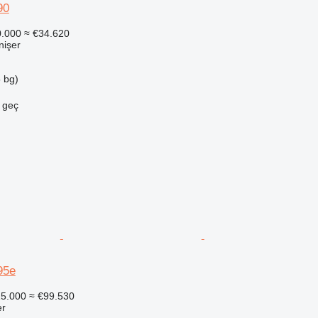
90
0.000
≈ €34.620
inişer
 bg)
e geç
95e
5.000
≈ €99.530
er