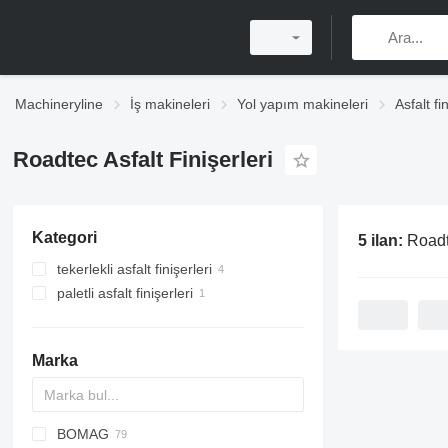
Machineryline
İş makineleri
Yol yapım makineleri
Asfalt fi
Roadtec Asfalt Finişerleri
Kategori
5 ilan:
Roadte
tekerlekli asfalt finişerleri
paletli asfalt finişerleri
Marka
BOMAG
Titan
AFT
VFA
CS