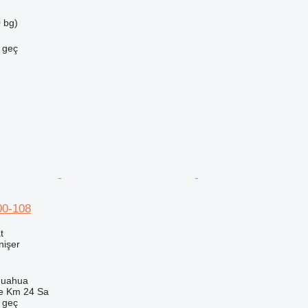
 bg)
e geç
00-108
t
inişer
huahua
e Km 24 Sa
e geç