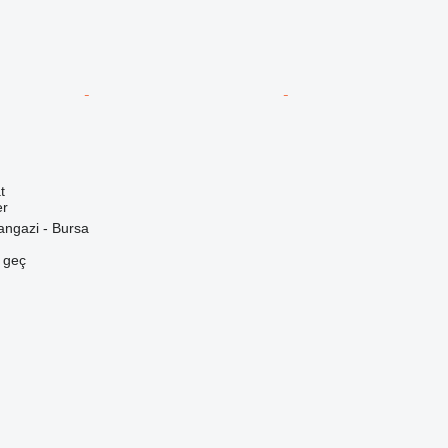
t
er
angazi - Bursa
e geç