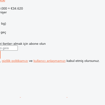
90e
0.000
≈ €34.620
inişer
 bg)
e geç
i ilanları almak için abone olun
k,
gizlilik politikamızı
ve
kullanıcı anlaşmamızı
kabul etmiş olursunuz.