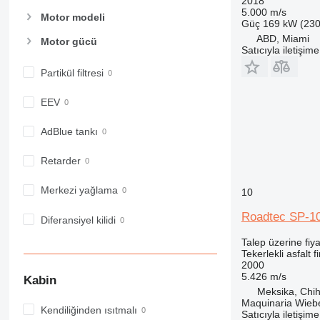
2018
5.000 m/s
Motor modeli
Güç
169 kW (230
ABD, Miami
Motor gücü
Satıcıyla iletişim
Partikül filtresi
EEV
AdBlue tankı
Retarder
Merkezi yağlama
10
Roadtec SP-1
Diferansiyel kilidi
Talep üzerine fiya
Tekerlekli asfalt f
2000
5.426 m/s
Kabin
Meksika, Chi
Maquinaria Wieb
Kendiliğinden ısıtmalı
Satıcıyla iletişim