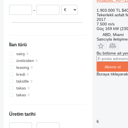
Roadtec RP-1
–
1.903.000 TL
$4
Tekerlekli asfalt f
2017
7.500 m/s
Güç
169 kW (230
ABD, Miami
Satıcıyla iletişim
İlan türü
Bu bölüme ait yen
satış
üreticiden
Abone ol
leasing
Buraya tıklayara
kredi
taksitle
takas
takas
Üretim tarihi
6
–