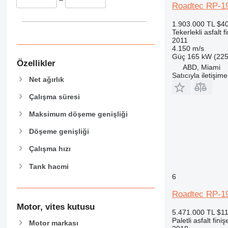
Roadtec RP-1
1.903.000 TL
$4
Tekerlekli asfalt f
2011
4.150 m/s
Güç
165 kW (225
Özellikler
ABD, Miami
Satıcıyla iletişim
Net ağırlık
Çalışma süresi
Maksimum döşeme genişliği
Döşeme genişliği
Çalışma hızı
Tank hacmi
6
Roadtec RP-1
Motor, vites kutusu
5.471.000 TL
$11
Paletli asfalt finiş
Motor markası