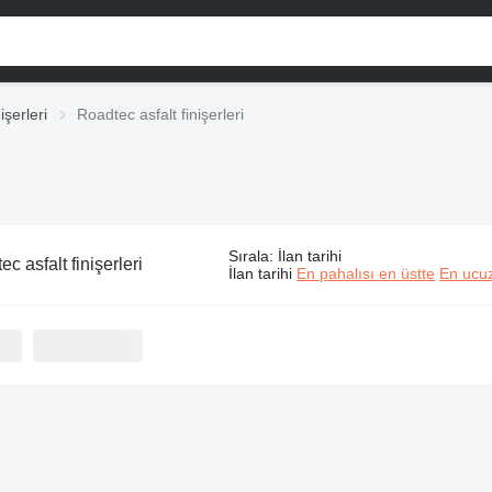
nişerleri
Roadtec asfalt finişerleri
Sırala
:
İlan tarihi
c asfalt finişerleri
İlan tarihi
En pahalısı en üstte
En ucuz