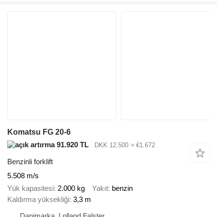
Komatsu FG 20-6
91.920 TL
DKK 12.500
≈ €1.672
Benzinli forklift
5.508 m/s
Yük kapasitesi
2.000 kg
Yakıt
benzin
Kaldırma yüksekliği
3,3 m
Danimarka, Lolland Falster