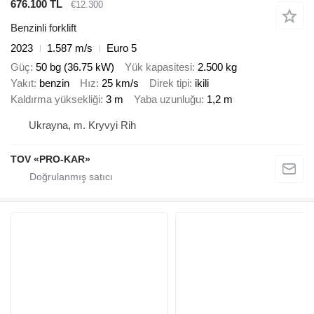
676.100 TL
€12.300
Benzinli forklift
2023
1.587 m/s
Euro 5
Güç
50 bg (36.75 kW)
Yük kapasitesi
2.500 kg
Yakıt
benzin
Hız
25 km/s
Direk tipi
ikili
Kaldırma yüksekliği
3 m
Yaba uzunluğu
1,2 m
Ukrayna, m. Kryvyi Rih
TOV «PRO-KAR»