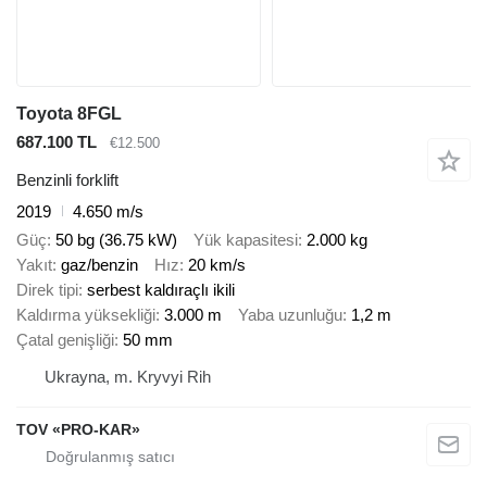
Toyota 8FGL
687.100 TL
€12.500
Benzinli forklift
2019
4.650 m/s
Güç
50 bg (36.75 kW)
Yük kapasitesi
2.000 kg
Yakıt
gaz/benzin
Hız
20 km/s
Direk tipi
serbest kaldıraçlı ikili
Kaldırma yüksekliği
3.000 m
Yaba uzunluğu
1,2 m
Çatal genişliği
50 mm
Ukrayna, m. Kryvyi Rih
TOV «PRO-KAR»