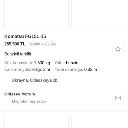
Komatsu FG15L-15
285.500 TL
$6.000
≈ €5.193
Benzinli forklift
Yük kapasitesi
1.500 kg
Yakıt
benzin
Kaldırma yüksekliği
3 m
Yaba uzunluğu
0,92 m
Ukrayna, Odesskaya obl
Odissey Motors