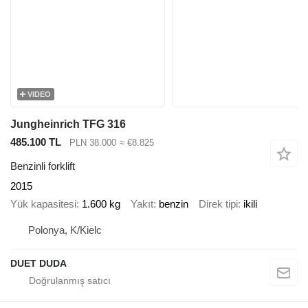
VIDEO
Jungheinrich TFG 316
485.100 TL
PLN 38.000
≈ €8.825
Benzinli forklift
2015
Yük kapasitesi
1.600 kg
Yakıt
benzin
Direk tipi
ikili
Polonya, K/Kielc
DUET DUDA