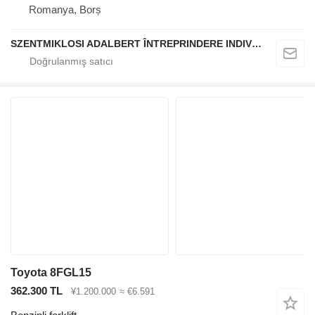
Romanya, Borș
SZENTMIKLOSI ADALBERT ÎNTREPRINDERE INDIVIDUALĂ
Toyota 8FGL15
362.300 TL
¥1.200.000
≈ €6.591