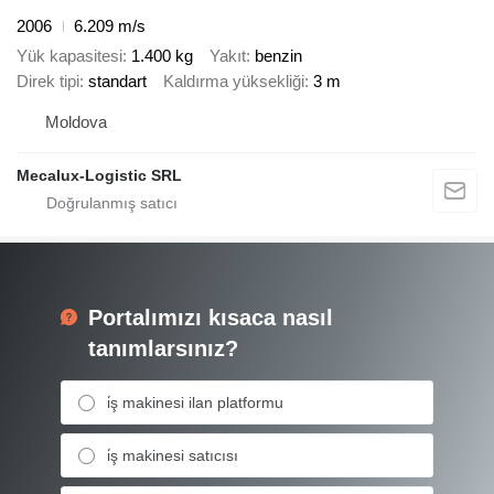
2006
6.209 m/s
Yük kapasitesi
1.400 kg
Yakıt
benzin
Direk tipi
standart
Kaldırma yüksekliği
3 m
Moldova
Mecalux-Logistic SRL
Portalımızı kısaca nasıl
tanımlarsınız?
i̇ş makinesi ilan platformu
i̇ş makinesi satıcısı