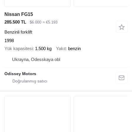
Nissan FG15
285.500 TL
$6.000
≈ €5.193
Benzinli forklift
1998
Yük kapasitesi
1.500 kg
Yakıt
benzin
Ukrayna, Odesskaya obl
Odissey Motors