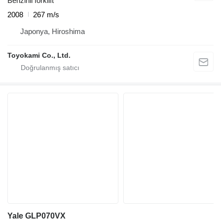
Benzinli forklift
2008
267 m/s
Japonya, Hiroshima
Toyokami Co., Ltd.
Yale GLP070VX