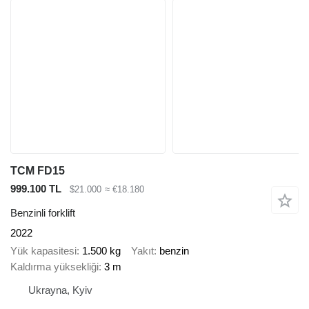
TCM FD15
999.100 TL
$21.000
≈ €18.180
Benzinli forklift
2022
Yük kapasitesi
1.500 kg
Yakıt
benzin
Kaldırma yüksekliği
3 m
Ukrayna, Kyiv