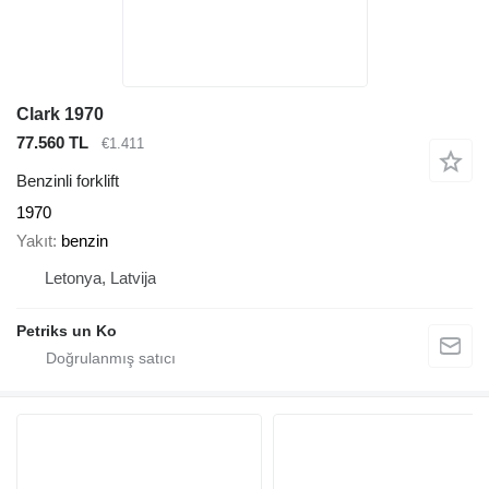
Clark 1970
77.560 TL
€1.411
Benzinli forklift
1970
Yakıt
benzin
Letonya, Latvija
Petriks un Ko