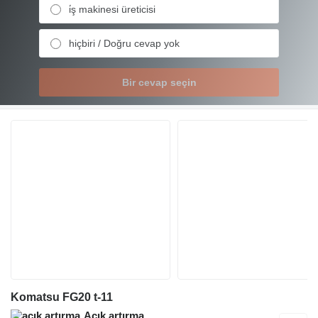
i̇ş makinesi üreticisi
hiçbiri / Doğru cevap yok
Bir cevap seçin
Komatsu FG20 t-11
Açık artırma