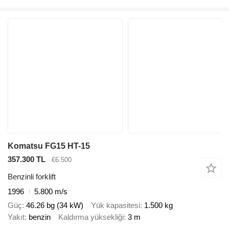
Komatsu FG15 HT-15
357.300 TL
€6.500
Benzinli forklift
1996
5.800 m/s
Güç
46.26 bg (34 kW)
Yük kapasitesi
1.500 kg
Yakıt
benzin
Kaldırma yüksekliği
3 m