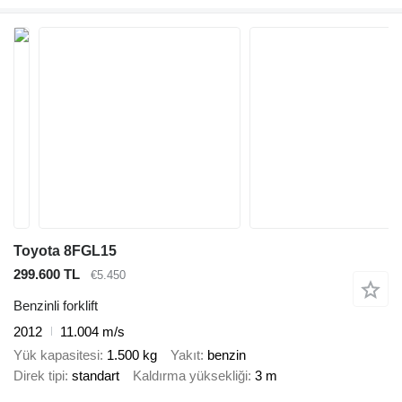
Toyota 8FGL15
299.600 TL
€5.450
Benzinli forklift
2012
11.004 m/s
Yük kapasitesi
1.500 kg
Yakıt
benzin
Direk tipi
standart
Kaldırma yüksekliği
3 m