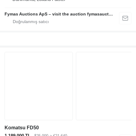
Fymas Auctions ApS – visit the auction fymasauctions.dk
Komatsu FD50
1.189.000 TL
$25.000
≈ €21.640