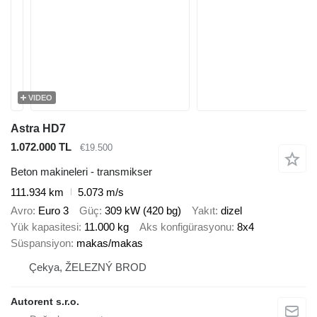
VIDEO
Astra HD7
1.072.000 TL
€19.500
Beton makineleri - transmikser
111.934 km
5.073 m/s
Avro
Euro 3
Güç
309 kW (420 bg)
Yakıt
dizel
Yük kapasitesi
11.000 kg
Aks konfigürasyonu
8x4
Süspansiyon
makas/makas
Çekya, ŽELEZNÝ BROD
Autorent s.r.o.