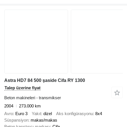
Astra HD7 84 500 şaside Cifa RY 1300
Talep üzerine fiyat
Beton makineleri - transmikser
2004
273.000 km
Avro
Euro 3
Yakıt
dizel
Aks konfigürasyonu
8x4
Süspansiyon
makas/makas
Beton karıştırıcı markası
Cifa