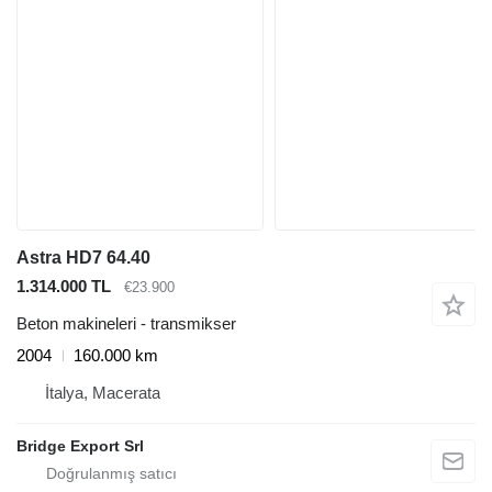
Astra HD7 64.40
1.314.000 TL
€23.900
Beton makineleri - transmikser
2004
160.000 km
İtalya, Macerata
Bridge Export Srl