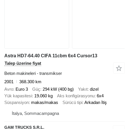
Astra HD7-64.40 CIFA 11cbm 6x4 Cursor13
Talep üzerine fiyat
Beton makineleri - transmikser
2001
368.300 km
Avro
Euro 3
Güç
294 kW (400 bg)
Yakıt
dizel
Yük kapasitesi
19.060 kg
Aks konfigürasyonu
6x4
Süspansiyon
makas/makas
Sürücü tipi
Arkadan İtiş
İtalya, Sommacampagna
GAM TRUCKS S.R.L.