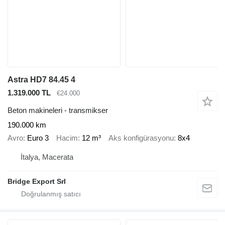
Astra HD7 84.45 4
1.319.000 TL
€24.000
Beton makineleri - transmikser
190.000 km
Avro
Euro 3
Hacim
12 m³
Aks konfigürasyonu
8x4
İtalya, Macerata
Bridge Export Srl