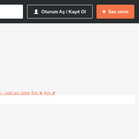
Oturum Aç / Kayıt Ol
İlan verin
i - eski en üstte
Km ⬊
Km ⬈