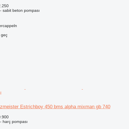
2.250
 - sabit beton pompası
ercappeln
e geç
ı
zmeister Estrichboy 450 bms alpha mixman gb 740
9.900
 - harç pompası