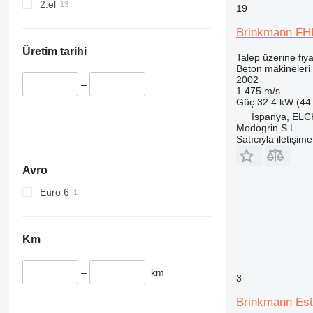
2.el
19
Brinkmann FH
Üretim tarihi
Talep üzerine fiya
Beton makineleri
2002
–
1.475 m/s
Güç
32.4 kW (44
İspanya, EL
Modogrin S.L.
Satıcıyla iletişim
Avro
Euro 6
Km
–
km
3
Brinkmann Est