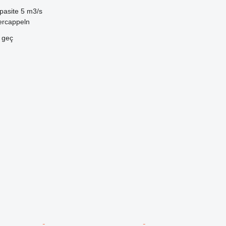
pasite
5 m3/s
ercappeln
e geç