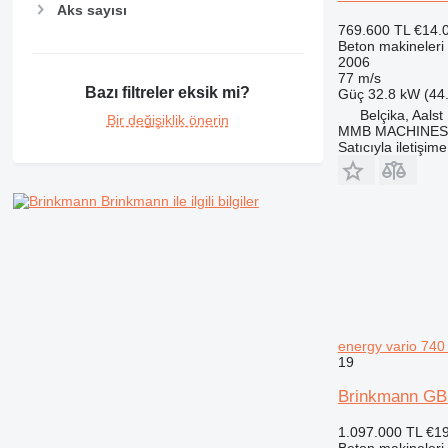
Aks sayısı
769.600 TL
€14.
Beton makineleri
2006
77 m/s
Bazı filtreler eksik mi?
Güç
32.8 kW (44
Belçika, Aalst
Bir değişiklik önerin
MMB MACHINES
Satıcıyla iletişim
Brinkmann ile ilgili bilgiler
energy vario 740
19
Brinkmann GB 
1.097.000 TL
€1
Beton makineleri