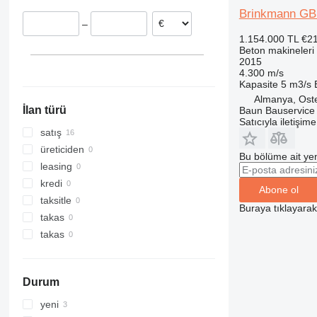
Norveç
Brinkmann GB 
–
İspanya
1.154.000 TL
€2
Macaristan
Beton makineleri
2015
Bulgaristan
4.300 m/s
Kapasite
5 m3/s
Almanya, Ost
İlan türü
Baun Bauservice
Satıcıyla iletişim
satış
üreticiden
Bu bölüme ait yen
leasing
kredi
Abone ol
taksitle
Buraya tıklayara
takas
takas
Durum
yeni