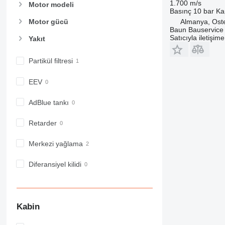
1.700 m/s
Motor modeli
Basınç
10 bar
Ka
Almanya, Ost
Motor gücü
Baun Bauservice
Satıcıyla iletişim
Yakıt
Partikül filtresi
EEV
AdBlue tankı
Retarder
Merkezi yağlama
Diferansiyel kilidi
Kabin