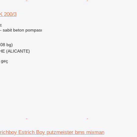
K 200/3
t
 - sabit beton pompası
.08 bg)
CHE (ALICANTE)
e geç
richboy Estrich Boy putzmeister bms mixman