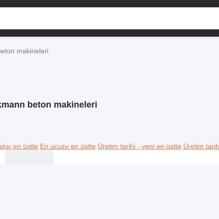
eton makineleri
kmann beton makineleri
lısı en üstte
En ucuzu en üstte
Üretim tarihi - yeni en üstte
Üretim tarih