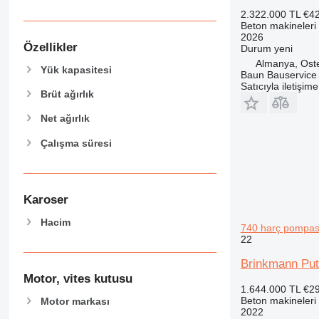
2.322.000 TL
€4
Beton makineleri
2026
Özellikler
Durum
yeni
Almanya, Ost
Yük kapasitesi
Baun Bauservice
Satıcıyla iletişim
Brüt ağırlık
Net ağırlık
Çalışma süresi
Karoser
Hacim
740 harç pompas
22
Brinkmann Put
Motor, vites kutusu
1.644.000 TL
€2
Beton makineleri
Motor markası
2022