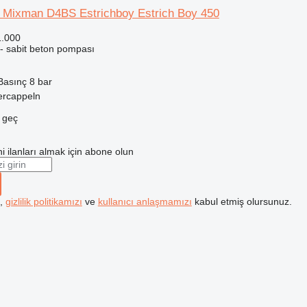
Mixman D4BS Estrichboy Estrich Boy 450
1.000
 - sabit beton pompası
Basınç
8 bar
ercappeln
e geç
i ilanları almak için abone olun
k,
gizlilik politikamızı
ve
kullanıcı anlaşmamızı
kabul etmiş olursunuz.