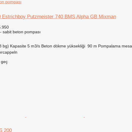
ton pompası
 Estrichboy Putzmeister 740 BMS Alpha GB Mixman
5.950
 - sabit beton pompası
8 bg)
Kapasite
5 m3/s
Beton dökme yüksekliği
90 m
Pompalama mesaf
ercappeln
e geç
S 200