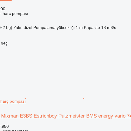
000
 - harç pompası
.62 bg)
Yakıt
dizel
Pompalama yüksekliği
1 m
Kapasite
18 m3/s
e geç
 harç pompası
Mixman E3BS Estrichboy Putzmeister BMS energy vario 7
9.950
 - harç pompası