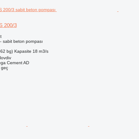
S 200/3
t
 - sabit beton pompası
.62 bg)
Kapasite
18 m3/s
lovdiv
nega Cement AD
e geç