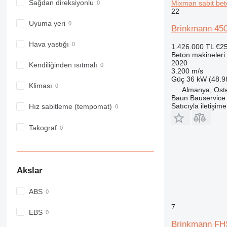
Sağdan direksiyonlu
Mixman sabit be
22
Uyuma yeri
Brinkmann 450
Hava yastığı
1.426.000 TL
€2
Beton makineleri
2020
Kendiliğinden ısıtmalı
3.200 m/s
Güç
36 kW (48.9
Kliması
Almanya, Ost
Baun Bauservice
Satıcıyla iletişim
Hız sabitleme (tempomat)
Takograf
Akslar
ABS
7
EBS
Brinkmann FH