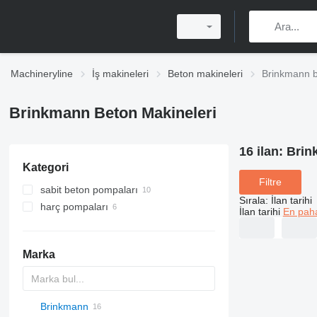
Machineryline
İş makineleri
Beton makineleri
Brinkmann b
Brinkmann Beton Makineleri
16 ilan:
Brin
Kategori
Filtre
sabit beton pompaları
Sırala
:
İlan tarihi
harç pompaları
İlan tarihi
En paha
Marka
Brinkmann
AL
BM
F-series
M-series