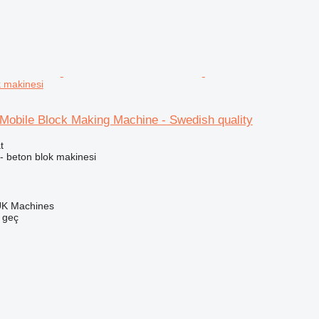
k makinesi
Mobile Block Making Machine - Swedish quality
t
- beton blok makinesi
UK Machines
e geç