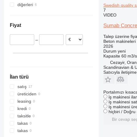
diğerleri
Hırvatistan
Swedish quality s
7
Hollanda
Nijerya
VIDEO
Estonya
Senegal
Sumab Concrete
Fiyat
Çekya
Gana
Romanya
Cezayir
Talep üzerine fiya
–
Beton makineleri 
Litvanya
Kolombiya
2026
Danimarka
Durum
yeni
Kapasite
60 m3/s
Yunanistan
Cezayir, Oran
Scandinavian & 
Satıcıyla iletişim
İlan türü
satış
Portalımızı kısac
üreticiden
i̇ş makinesi il
leasing
i̇ş makinesi sat
i̇ş makinesi üre
kredi
hiçbiri / Doğr
taksitle
Bir cevap se
takas
takas