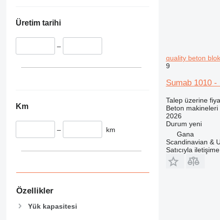
Üretim tarihi
–
quality beton blo
9
Sumab 1010 - 
Talep üzerine fiya
Km
Beton makineleri 
2026
Durum
yeni
–
km
Gana
Scandinavian & 
Satıcıyla iletişim
Özellikler
Yük kapasitesi