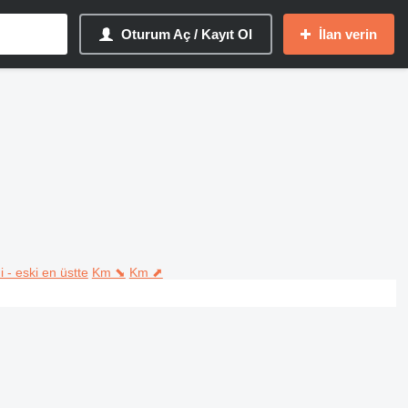
Oturum Aç / Kayıt Ol
İlan verin
i - eski en üstte
Km ⬊
Km ⬈