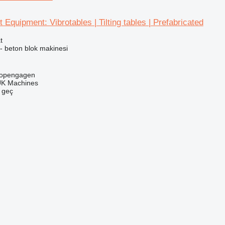
Equipment: Vibrotables | Tilting tables | Prefabricated
t
- beton blok makinesi
Kopengagen
UK Machines
e geç