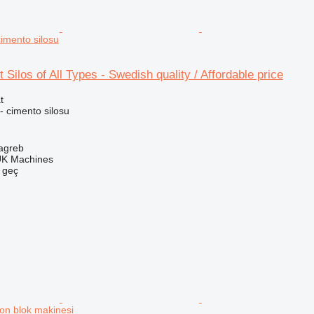
cimento silosu
ilos of All Types - Swedish quality / Affordable price
t
- cimento silosu
Zagreb
UK Machines
e geç
ton blok makinesi