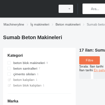
Machineryline
İş makineleri
Beton makineleri
Sumab beton
Sumab Beton Makineleri
17 ilan:
Suma
Kategori
Filtre
beton blok makineleri
Sırala
:
İlan tarihi
beton santralleri
İlan tarihi
En paha
çimento siloları
sabit beton santralleri
beton kalıpları
mobil beton santralleri
beton blok kalıpları
kompakt beton santralleri
Marka