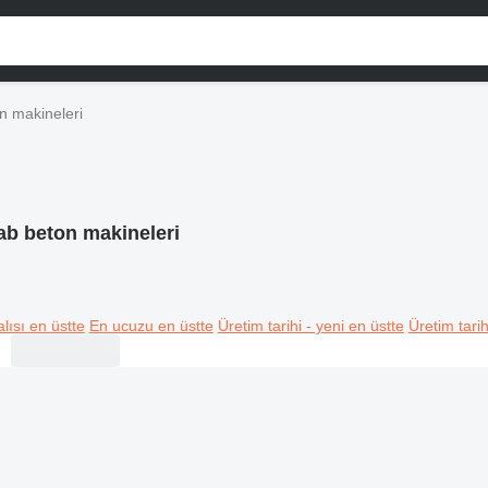
 makineleri
b beton makineleri
lısı en üstte
En ucuzu en üstte
Üretim tarihi - yeni en üstte
Üretim tarih