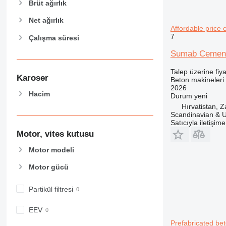
Brüt ağırlık
Net ağırlık
Affordable price 
7
Çalışma süresi
Sumab Cement S
Talep üzerine fiya
Karoser
Beton makineleri 
2026
Hacim
Durum
yeni
Hırvatistan, 
Scandinavian & 
Satıcıyla iletişim
Motor, vites kutusu
Motor modeli
Motor gücü
Partikül filtresi
EEV
Prefabricated be