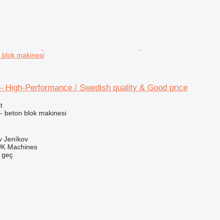
 blok makinesi
 High-Performance / Swedish quality & Good price
t
- beton blok makinesi
v Jeníkov
UK Machines
e geç