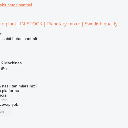
abit beton santrali
 plant | IN STOCK | Planetary mixer | Swedish quality
t
- sabit beton santrali
UK Machines
e geç
a nasıl tanımlarsınız?
an platformu
ıcısı
ticisi
u cevap yok
çin