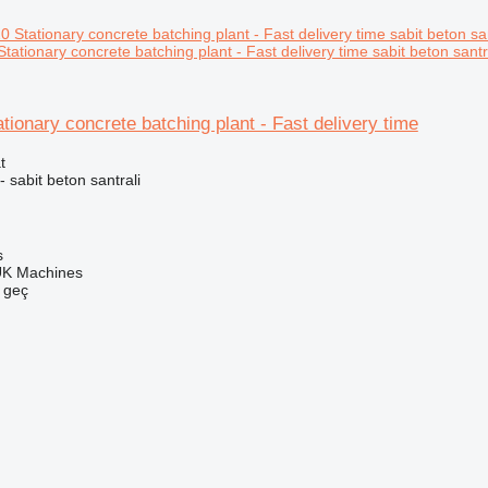
ationary concrete batching plant - Fast delivery time sabit beton santr
ionary concrete batching plant - Fast delivery time
t
- sabit beton santrali
s
UK Machines
e geç