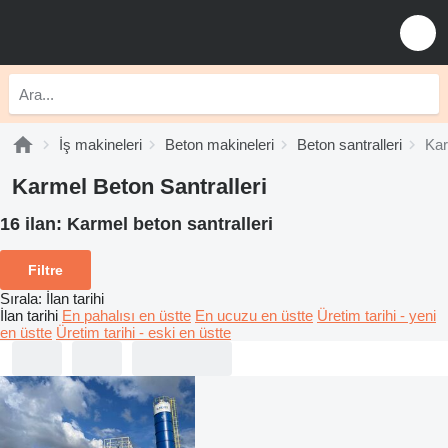
İş makineleri
Beton makineleri
Beton santralleri
Kar
Karmel Beton Santralleri
16 ilan:
Karmel beton santralleri
Filtre
Sırala
:
İlan tarihi
İlan tarihi
En pahalısı en üstte
En ucuzu en üstte
Üretim tarihi - yeni
en üstte
Üretim tarihi - eski en üstte