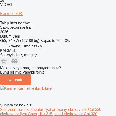
18
VIDEO
Karmel 70K
Talep üzerine fiyat
Sabit beton santrali
2026
Durum
yeni
Güç
94 kW (127.89 bg)
Kapasite
70 m3/s
Ukrayna, Hmelnitskiy
KARMEL
Satıcıyla iletişime geç
Makine veya araç mı satıyorsunuz?
Bunu bizimle yapabilirsiniz!
İlan verin
Karmel ile ilgili bilgiler
Şunlara da bakınız
Sıfır zoomlion ekskavatör fiyatları
Saniy ekskavatör
Cat 330
ekskavatör fiyat
Caterpillar 315 paletli ekskavatör
Cat 320