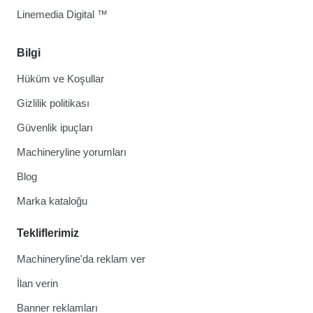
Linemedia Digital ™
Bilgi
Hüküm ve Koşullar
Gizlilik politikası
Güvenlik ipuçları
Machineryline yorumları
Blog
Marka kataloğu
Tekliflerimiz
Machineryline'da reklam ver
İlan verin
Banner reklamları