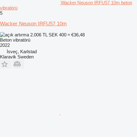
Wacker Neuson IRFU57 10m beton
vibratörü
5
Wacker Neuson IRFU57 10m
2.006 TL
SEK 400
≈ €36,48
Beton vibratörü
2022
İsveç, Karlstad
Klaravik Sweden