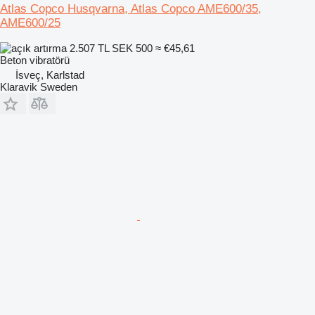
Atlas Copco Husqvarna, Atlas Copco AME600/35,
AME600/25
2.507 TL
SEK 500
≈ €45,61
Beton vibratörü
İsveç, Karlstad
Klaravik Sweden