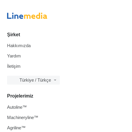
Şirket
Hakkımızda
Yardım
İletişim
Türkiye / Türkçe
Projelerimiz
Autoline™
Machineryline™
Agriline™