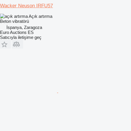
Wacker Neuson IRFU57
Açık artırma
Beton vibratörü
İspanya, Zaragoza
Euro Auctions ES
Satıcıyla iletişime geç