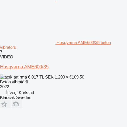
Husqvarna AME600/35 beton
vibratörü
7
VIDEO
Husqvarna AME600/35
6.017 TL
SEK 1.200
≈ €109,50
Beton vibratörü
2022
İsveç, Karlstad
Klaravik Sweden