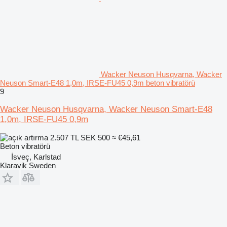
Wacker Neuson Husqvarna, Wacker
Neuson Smart-E48 1,0m, IRSE-FU45 0,9m beton vibratörü
9
Wacker Neuson Husqvarna, Wacker Neuson Smart-E48
1,0m, IRSE-FU45 0,9m
2.507 TL
SEK 500
≈ €45,61
Beton vibratörü
İsveç, Karlstad
Klaravik Sweden