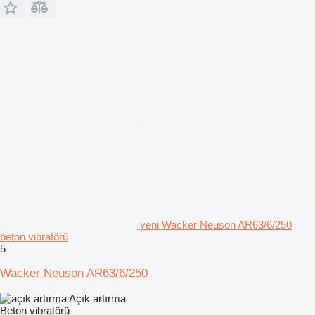
yeni Wacker Neuson AR63/6/250
beton vibratörü
5
Wacker Neuson AR63/6/250
Açık artırma
Beton vibratörü