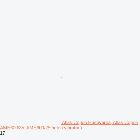
Atlas Copco Husqvarna, Atlas Copco
AME600/35, AME600/25 beton vibratörü
17