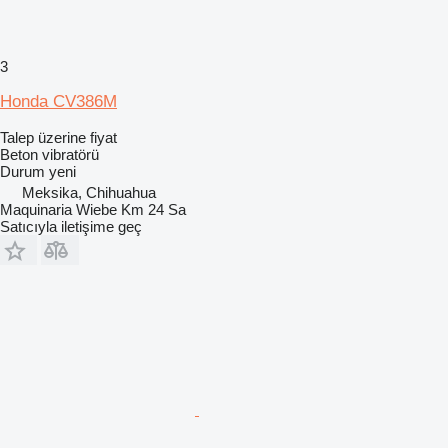
3
Honda CV386M
Talep üzerine fiyat
Beton vibratörü
Durum
yeni
Meksika, Chihuahua
Maquinaria Wiebe Km 24 Sa
Satıcıyla iletişime geç