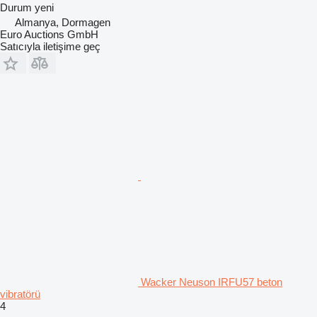
Durum
yeni
Almanya, Dormagen
Euro Auctions GmbH
Satıcıyla iletişime geç
Wacker Neuson IRFU57 beton
vibratörü
4