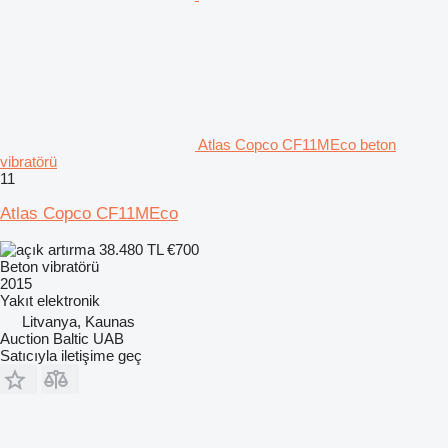
Atlas Copco CF11MEco beton
vibratörü
11
Atlas Copco CF11MEco
38.480 TL
€700
Beton vibratörü
2015
Yakıt
elektronik
Litvanya, Kaunas
Auction Baltic UAB
Satıcıyla iletişime geç