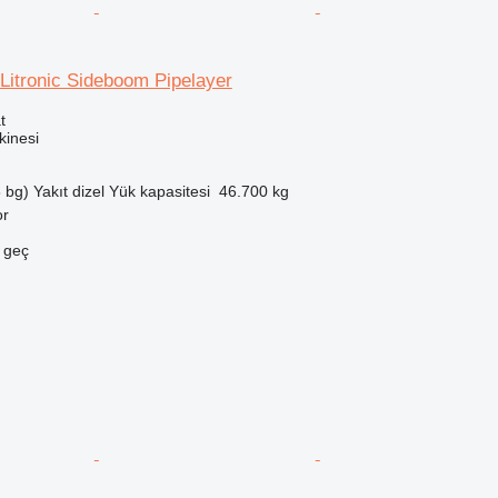
Litronic Sideboom Pipelayer
t
inesi
 bg)
Yakıt
dizel
Yük kapasitesi
46.700 kg
or
e geç