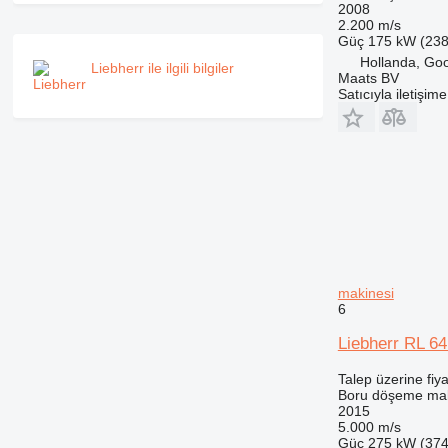
2008
2.200 m/s
Güç
175 kW (238
Hollanda, Go
Liebherr ile ilgili bilgiler
Maats BV
Satıcıyla iletişim
makinesi
6
Liebherr RL 64
Talep üzerine fiya
Boru döşeme mak
2015
5.000 m/s
Güç
275 kW (374