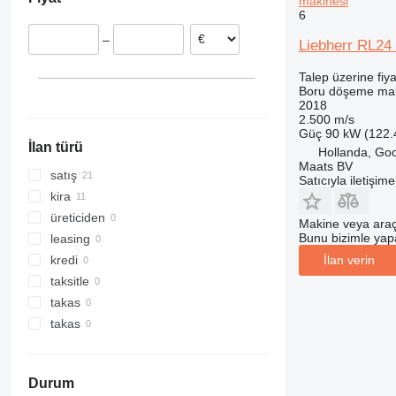
makinesi
İtalya
6
–
Liebherr RL24 
Talep üzerine fiya
Boru döşeme mak
2018
2.500 m/s
Güç
90 kW (122.
İlan türü
Hollanda, Go
Maats BV
satış
Satıcıyla iletişim
kira
üreticiden
Makine veya araç
Bunu bizimle yapab
leasing
kredi
İlan verin
taksitle
takas
takas
Durum