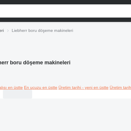
ri
Liebherr boru döşeme makineleri
herr boru döşeme makineleri
lısı en üstte
En ucuzu en üstte
Üretim tarihi - yeni en üstte
Üretim tarih