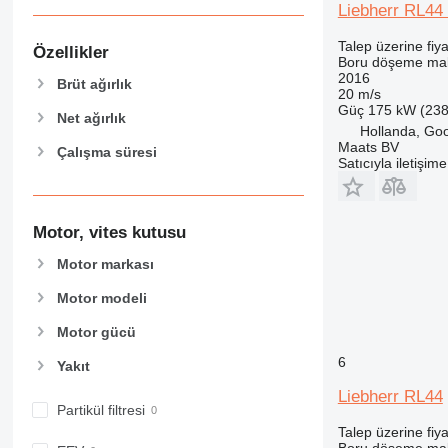
Liebherr RL44 
Talep üzerine fiya
Özellikler
Boru döşeme mak
2016
Brüt ağırlık
20 m/s
Güç
175 kW (238
Net ağırlık
Hollanda, Go
Maats BV
Çalışma süresi
Satıcıyla iletişim
Motor, vites kutusu
Motor markası
Motor modeli
Motor gücü
6
Yakıt
Liebherr RL44
Partikül filtresi
Talep üzerine fiya
Boru döşeme mak