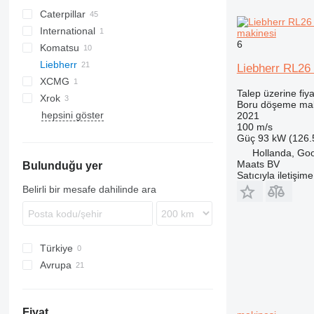
Caterpillar
International
561C
makinesi
6
Komatsu
572G
TD
Liebherr
583K
D series
Liebherr RL26 
XCMG
587R
Talep üzerine fiya
Xrok
589
Boru döşeme mak
hepsini göster
D series
2021
100 m/s
M-series
Güç
93 kW (126.
Hollanda, Go
Maats BV
Bulunduğu yer
Satıcıyla iletişim
Belirli bir mesafe dahilinde ara
Türkiye
Avrupa
Hollanda
Almanya
Fiyat