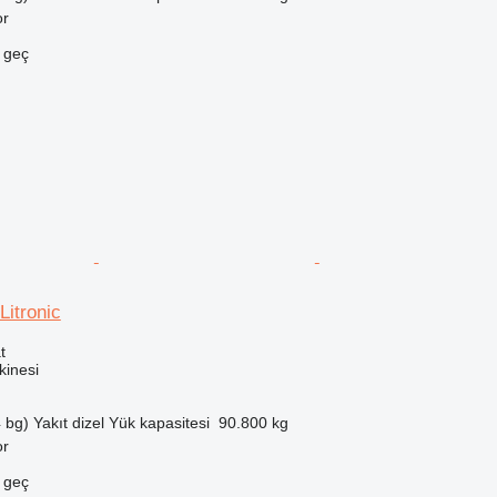
or
e geç
Litronic
t
inesi
 bg)
Yakıt
dizel
Yük kapasitesi
90.800 kg
or
e geç