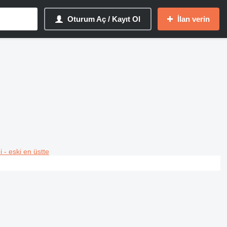
Oturum Aç / Kayıt Ol
İlan verin
i - eski en üstte