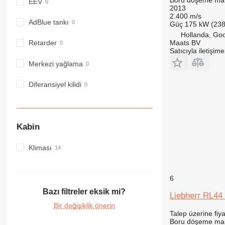
EEV
2013
2.400 m/s
AdBlue tankı
Güç
175 kW (238
Hollanda, Go
Maats BV
Retarder
Satıcıyla iletişim
Merkezi yağlama
Diferansiyel kilidi
Kabin
Kliması
6
Bazı filtreler eksik mi?
Liebherr RL44 
Bir değişiklik önerin
Talep üzerine fiya
Boru döşeme mak