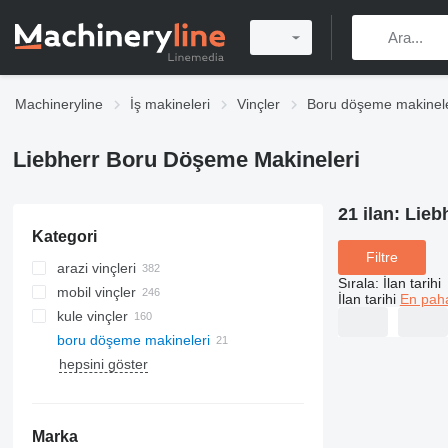
Machineryline
İş makineleri
Vinçler
Boru döşeme makinele
Liebherr Boru Döşeme Makineleri
21 ilan:
Lieb
Kategori
Filtre
arazi vinçleri
Sırala
:
İlan tarihi
mobil vinçler
İlan tarihi
En paha
kule vinçler
boru döşeme makineleri
hepsini göster
Marka