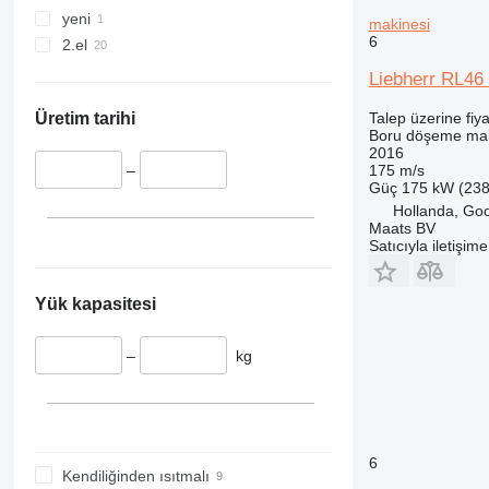
yeni
makinesi
6
2.el
Liebherr RL46 
Talep üzerine fiya
Üretim tarihi
Boru döşeme mak
2016
175 m/s
–
Güç
175 kW (238
Hollanda, Go
Maats BV
Satıcıyla iletişim
Yük kapasitesi
–
kg
6
Kendiliğinden ısıtmalı