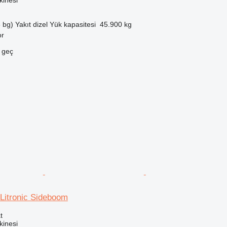
 bg)
Yakıt
dizel
Yük kapasitesi
45.900 kg
or
e geç
Litronic Sideboom
t
inesi