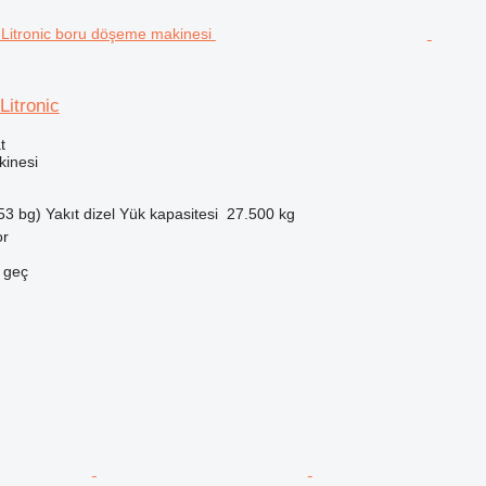
Litronic
t
inesi
53 bg)
Yakıt
dizel
Yük kapasitesi
27.500 kg
or
e geç