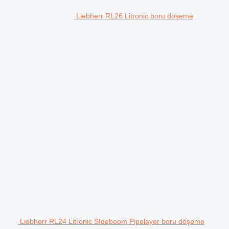
Liebherr RL26 Litronic boru döşeme
Liebherr RL24 Litronic SIdeboom Pipelayer boru döşeme