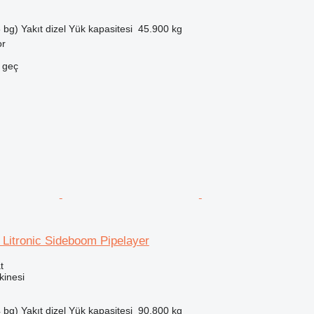
 bg)
Yakıt
dizel
Yük kapasitesi
45.900 kg
or
e geç
 Litronic Sideboom Pipelayer
t
inesi
 bg)
Yakıt
dizel
Yük kapasitesi
90.800 kg