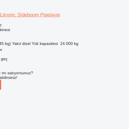
Litronic SIdeboom Pipelayer
t
inesi
45 bg)
Yakıt
dizel
Yük kapasitesi
24.000 kg
or
e geç
 mı satıyorsunuz?
ilirsiniz!