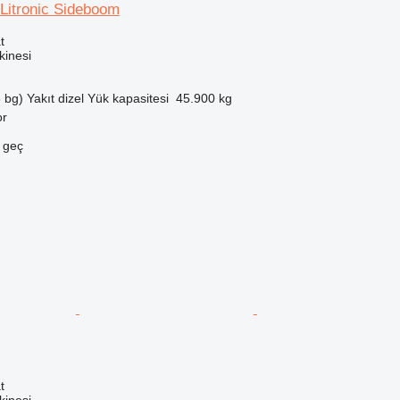
Litronic Sideboom
t
inesi
 bg)
Yakıt
dizel
Yük kapasitesi
45.900 kg
or
e geç
t
inesi