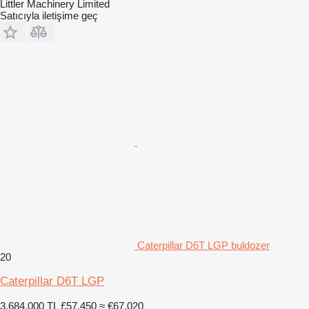
Littler Machinery Limited
Satıcıyla iletişime geç
Caterpillar D6T LGP buldozer
20
Caterpillar D6T LGP
3.684.000 TL
£57.450
≈ €67.020