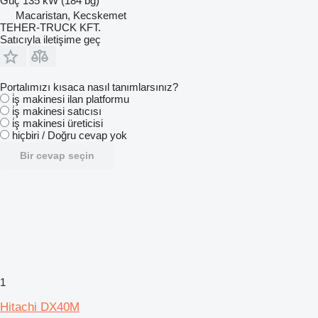
Güç
135 kW (184 bg)
Macaristan, Kecskemet
TEHER-TRUCK KFT.
Satıcıyla iletişime geç
Portalımızı kısaca nasıl tanımlarsınız?
i̇ş makinesi ilan platformu
i̇ş makinesi satıcısı
i̇ş makinesi üreticisi
hiçbiri / Doğru cevap yok
Bir cevap seçin
1
Hitachi DX40M