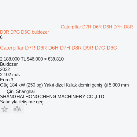
Caterpillar D7R D6R D6H D7H D8R
D9R D7G D6G buldozer
6
Caterpillar D7R D6R D6H D7H D8R D9R D7G D6G
2.188.000 TL
$46.000
≈ €39.810
Buldozer
2022
2.102 m/s
Euro 3
Güç
184 kW (250 bg)
Yakıt
dizel
Kulak demiri genişliği
5.000 mm
Çin, Shanghai
SHANGHAI HONGCHENG MACHINERY CO.,LTD
Satıcıyla iletişime geç