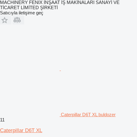
MACHINERY FENIX İNŞAAT İŞ MAKİNALARI SANAYİ VE
TİCARET LİMİTED ŞİRKETİ
Satıcıyla iletişime geç
Caterpillar D6T XL buldozer
11
Caterpillar D6T XL