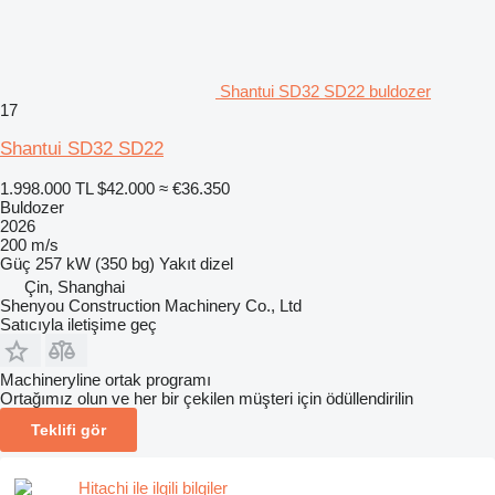
Shantui SD32 SD22 buldozer
17
Shantui SD32 SD22
1.998.000 TL
$42.000
≈ €36.350
Buldozer
2026
200 m/s
Güç
257 kW (350 bg)
Yakıt
dizel
Çin, Shanghai
Shenyou Construction Machinery Co., Ltd
Satıcıyla iletişime geç
Machineryline ortak programı
Ortağımız olun ve her bir çekilen müşteri için ödüllendirilin
Teklifi gör
Hitachi ile ilgili bilgiler