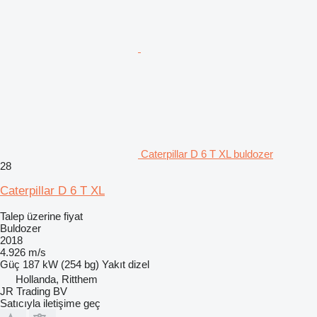
Caterpillar D 6 T XL buldozer
28
Caterpillar D 6 T XL
Talep üzerine fiyat
Buldozer
2018
4.926 m/s
Güç
187 kW (254 bg)
Yakıt
dizel
Hollanda, Ritthem
JR Trading BV
Satıcıyla iletişime geç