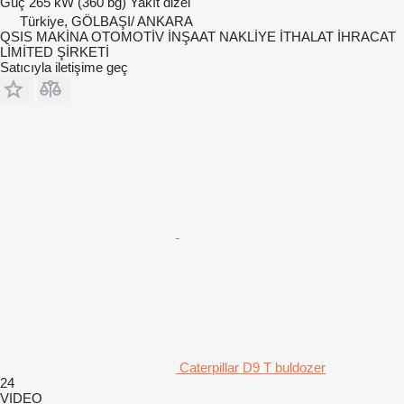
Güç
265 kW (360 bg)
Yakıt
dizel
Türkiye, GÖLBAŞI/ ANKARA
QSIS MAKİNA OTOMOTİV İNŞAAT NAKLİYE İTHALAT İHRACAT
LİMİTED ŞİRKETİ
Satıcıyla iletişime geç
Caterpillar D9 T buldozer
24
VIDEO