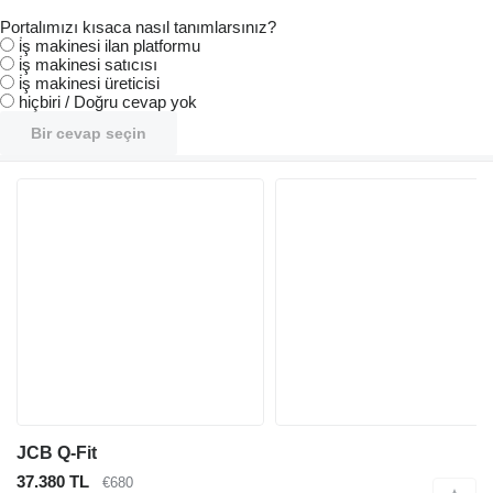
Portalımızı kısaca nasıl tanımlarsınız?
i̇ş makinesi ilan platformu
i̇ş makinesi satıcısı
i̇ş makinesi üreticisi
hiçbiri / Doğru cevap yok
Bir cevap seçin
JCB Q-Fit
37.380 TL
€680