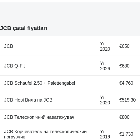
JCB çatal fiyatları
Yıl:
JCB
€650
2020
Yıl:
JCB Q-Fit
€680
2026
JCB Schaufel 2,50 + Palettengabel
€4.760
Yıl:
JCB Нові Вила на JCB
€519,30
2020
JCB Телескопічний наватажувач
€800
JCB Корчеватель на телескопический
Yıl:
€1.730
погрузчик
2019