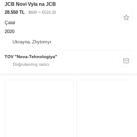
JCB Novi Vyla na JCB
28.550 TL
$600
≈ €519,30
Çatal
2020
Ukrayna, Zhytomyr
TOV "Nova-Tehnologiya"