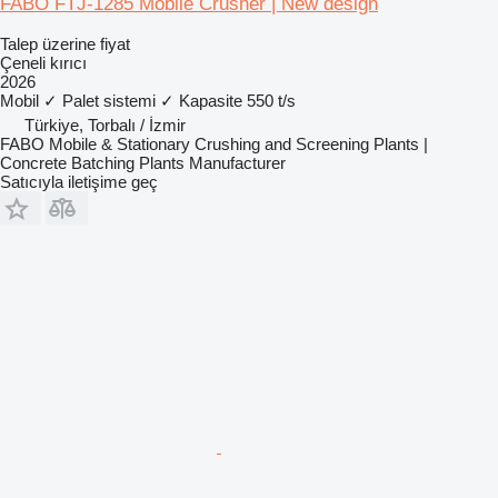
FABO FTJ-1285 Mobile Crusher | New design
Talep üzerine fiyat
Çeneli kırıcı
2026
Mobil
✓
Palet sistemi
✓
Kapasite
550 t/s
Türkiye, Torbalı / İzmir
FABO Mobile & Stationary Crushing and Screening Plants |
Concrete Batching Plants Manufacturer
Satıcıyla iletişime geç