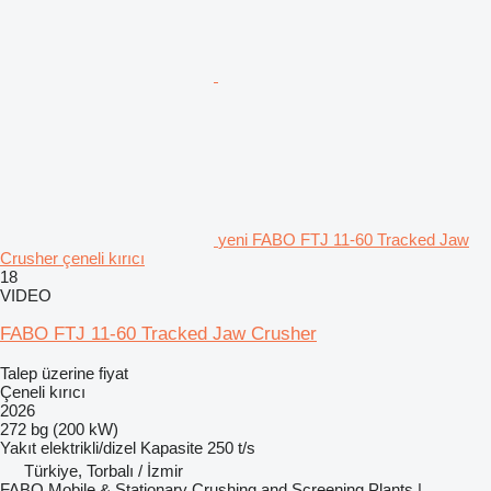
yeni FABO FTJ 11-60 Tracked Jaw
Crusher çeneli kırıcı
18
VIDEO
FABO FTJ 11-60 Tracked Jaw Crusher
Talep üzerine fiyat
Çeneli kırıcı
2026
272 bg (200 kW)
Yakıt
elektrikli/dizel
Kapasite
250 t/s
Türkiye, Torbalı / İzmir
FABO Mobile & Stationary Crushing and Screening Plants |