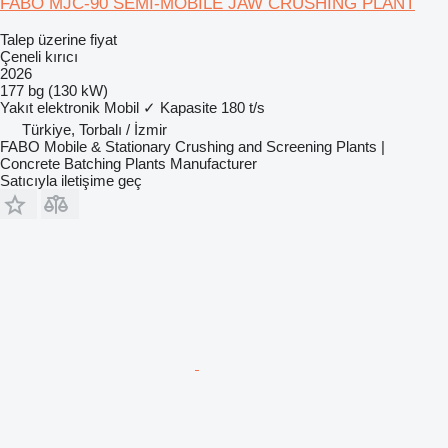
FABO MJC-90 SEMI-MOBILE JAW CRUSHING PLANT
Talep üzerine fiyat
Çeneli kırıcı
2026
177 bg (130 kW)
Yakıt
elektronik
Mobil
✓
Kapasite
180 t/s
Türkiye, Torbalı / İzmir
FABO Mobile & Stationary Crushing and Screening Plants |
Concrete Batching Plants Manufacturer
Satıcıyla iletişime geç