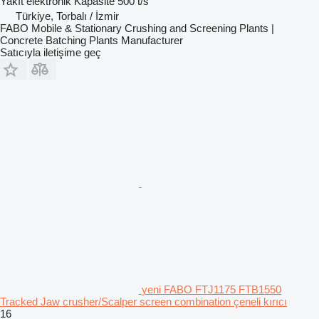
Yakıt
elektronik
Kapasite
500 t/s
Türkiye, Torbalı / İzmir
FABO Mobile & Stationary Crushing and Screening Plants |
Concrete Batching Plants Manufacturer
Satıcıyla iletişime geç
yeni FABO FTJ1175 FTB1550
Tracked Jaw crusher/Scalper screen combination çeneli kırıcı
16