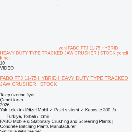
yeni FABO FTJ 11-75 HYBRID
HEAVY DUTY TYPE TRACKED JAW CRUSHER | STOCK çeneli
kırıcı
10
VIDEO
FABO FTJ 11-75 HYBRID HEAVY DUTY TYPE TRACKED
JAW CRUSHER | STOCK
Talep üzerine fiyat
Çeneli kırıcı
2026
Yakıt
elektrikli/dizel
Mobil
✓
Palet sistemi
✓
Kapasite
300 t/s
Türkiye, Torbalı / İzmir
FABO Mobile & Stationary Crushing and Screening Plants |
Concrete Batching Plants Manufacturer
Satıcıyla iletişime geç