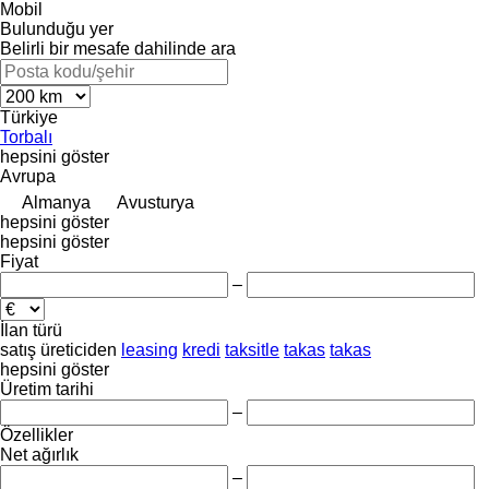
Mobil
Bulunduğu yer
Belirli bir mesafe dahilinde ara
Türkiye
Torbalı
hepsini göster
Avrupa
Almanya
Avusturya
hepsini göster
hepsini göster
Fiyat
–
İlan türü
satış
üreticiden
leasing
kredi
taksitle
takas
takas
hepsini göster
Üretim tarihi
–
Özellikler
Net ağırlık
–