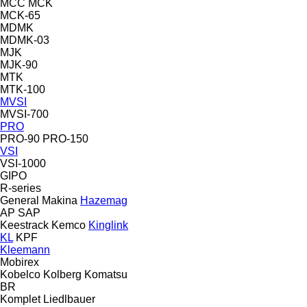
MCC
MCK
MCK-65
MDMK
MDMK-03
MJK
MJK-90
MTK
MTK-100
MVSI
MVSI-700
PRO
PRO-90
PRO-150
VSI
VSI-1000
GIPO
R-series
General Makina
Hazemag
AP
SAP
Keestrack
Kemco
Kinglink
KL
KPF
Kleemann
Mobirex
Kobelco
Kolberg
Komatsu
BR
Komplet
Liedlbauer