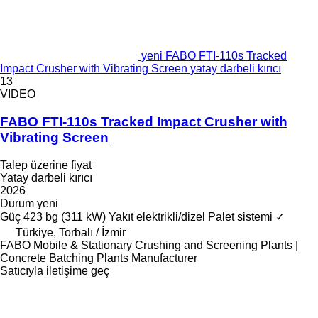
yeni FABO FTI-110s Tracked
Impact Crusher with Vibrating Screen yatay darbeli kırıcı
13
VIDEO
FABO FTI-110s Tracked Impact Crusher with
Vibrating Screen
Talep üzerine fiyat
Yatay darbeli kırıcı
2026
Durum
yeni
Güç
423 bg (311 kW)
Yakıt
elektrikli/dizel
Palet sistemi
✓
Türkiye, Torbalı / İzmir
FABO Mobile & Stationary Crushing and Screening Plants |
Concrete Batching Plants Manufacturer
Satıcıyla iletişime geç