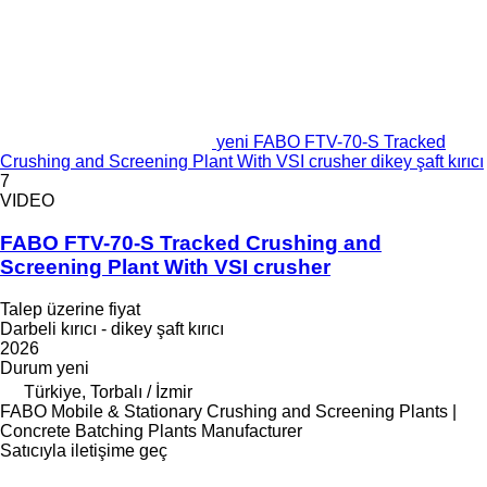
yeni FABO FTV-70-S Tracked
Crushing and Screening Plant With VSI crusher dikey şaft kırıcı
7
VIDEO
FABO FTV-70-S Tracked Crushing and
Screening Plant With VSI crusher
Talep üzerine fiyat
Darbeli kırıcı - dikey şaft kırıcı
2026
Durum
yeni
Türkiye, Torbalı / İzmir
FABO Mobile & Stationary Crushing and Screening Plants |
Concrete Batching Plants Manufacturer
Satıcıyla iletişime geç