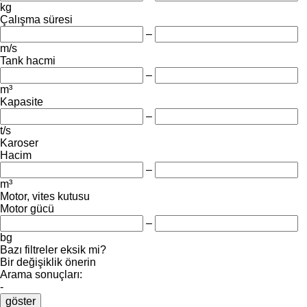
kg
Çalışma süresi
–
m/s
Tank hacmi
–
m³
Kapasite
–
t/s
Karoser
Hacim
–
m³
Motor, vites kutusu
Motor gücü
–
bg
Bazı filtreler eksik mi?
Bir değişiklik önerin
Arama sonuçları:
-
göster