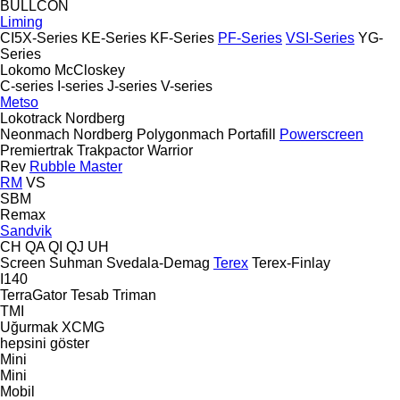
BULLCON
Liming
CI5X-Series
KE-Series
KF-Series
PF-Series
VSI-Series
YG-
Series
Lokomo
McCloskey
C-series
I-series
J-series
V-series
Metso
Lokotrack
Nordberg
Neonmach
Nordberg
Polygonmach
Portafill
Powerscreen
Premiertrak
Trakpactor
Warrior
Rev
Rubble Master
RM
VS
SBM
Remax
Sandvik
CH
QA
QI
QJ
UH
Screen
Suhman
Svedala-Demag
Terex
Terex-Finlay
I140
TerraGator
Tesab
Triman
TMI
Uğurmak
XCMG
hepsini göster
Mini
Mini
Mobil