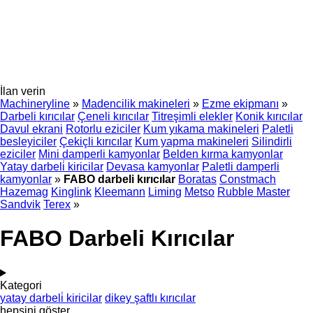
İlan verin
Machineryline
»
Madencilik makineleri
»
Ezme ekipmanı
»
Darbeli kırıcılar
Çeneli kırıcılar
Titreşimli elekler
Konik kırıcılar
Davul ekrani
Rotorlu eziciler
Kum yıkama makineleri
Paletli
besleyiciler
Çekiçli kırıcılar
Kum yapma makineleri
Silindirli
eziciler
Mini damperli kamyonlar
Belden kırma kamyonlar
Yatay darbeli̇ kiricilar
Devasa kamyonlar
Paletli damperli
kamyonlar
»
FABO darbeli kırıcılar
Boratas
Constmach
Hazemag
Kinglink
Kleemann
Liming
Metso
Rubble Master
Sandvik
Terex
»
FABO Darbeli Kırıcılar
Kategori
yatay darbeli̇ kiricilar
dikey şaftlı kırıcılar
hepsini göster