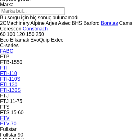
Marka
Bu sorgu için hiç sonuç bulunamadı
2CMachinery
Alpine
Arjes
Astec
BHS
Barford
Boratas
Cams
Cerescon
Constmach
60
100
120
150
250
Eco
Elkamak
EvoQuip
Extec
C-series
FABO
FTB
FTB-1550
FTI
FTI-110
FTI-110S
FTI-130
FTI-130S
FTJ
FTJ 11-75
FTS
FTS 15-60
FTV
FTV-70
Fullstar
Fullstar 90