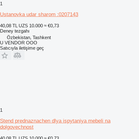
1
Ustanovka udar sharom :0207143
40,08 TL
UZS 10.000
≈ €0,73
Deney tezgahı
Özbekistan, Tashkent
U VENDOR OOO
Satıcıyla iletişime geç
1
Stend prednaznachen dlya ispytaniya mebeli na
dolgovechnost
40,08 TL
UZS 10.000
≈ €0,73