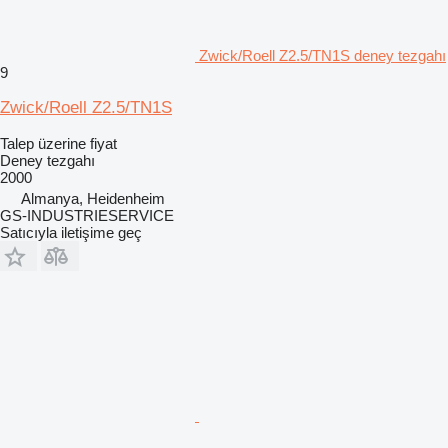
Zwick/Roell Z2.5/TN1S deney tezgahı
9
Zwick/Roell Z2.5/TN1S
Talep üzerine fiyat
Deney tezgahı
2000
Almanya, Heidenheim
GS-INDUSTRIESERVICE
Satıcıyla iletişime geç