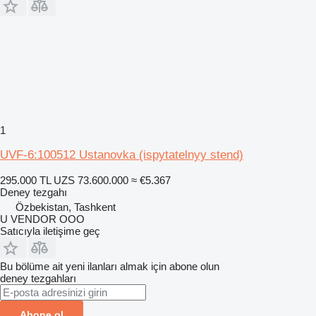
1
UVF-6:100512 Ustanovka (ispytatelnyy stend)
295.000 TL
UZS 73.600.000
≈ €5.367
Deney tezgahı
Özbekistan, Tashkent
U VENDOR OOO
Satıcıyla iletişime geç
Bu bölüme ait yeni ilanları almak için abone olun
deney tezgahları
Abone ol