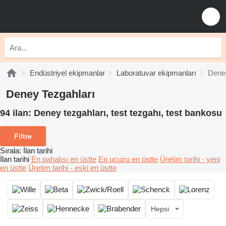
Endüstriyel ekipmanlar
Laboratuvar ekipmanları
Deney
Deney Tezgahları
94 ilan:
Deney tezgahları, test tezgahı, test bankosu
Filtre
Sırala
:
İlan tarihi
İlan tarihi
En pahalısı en üstte
En ucuzu en üstte
Üretim tarihi - yeni
en üstte
Üretim tarihi - eski en üstte
Hepsi