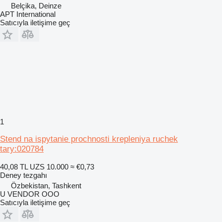
Belçika, Deinze
APT International
Satıcıyla iletişime geç
1
Stend na ispytanie prochnosti krepleniya ruchek
tary:020784
40,08 TL
UZS 10.000
≈ €0,73
Deney tezgahı
Özbekistan, Tashkent
U VENDOR OOO
Satıcıyla iletişime geç