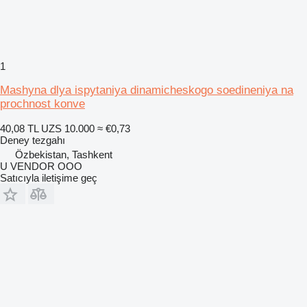
1
Mashyna dlya ispytaniya dinamicheskogo soedineniya na
prochnost konve
40,08 TL
UZS 10.000
≈ €0,73
Deney tezgahı
Özbekistan, Tashkent
U VENDOR OOO
Satıcıyla iletişime geç