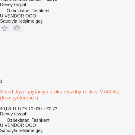
Deney tezgahı
Özbekistan, Tashkent
U VENDOR OOO
Satıcıyla iletişime geç
1
Stend dlya ispytaniya sroka sluzhby rolikov MA608/Z
(kompyuternoe u
40,08 TL
UZS 10.000
≈ €0,73
Deney tezgahı
Özbekistan, Tashkent
U VENDOR OOO
Satıcıyla iletişime geç