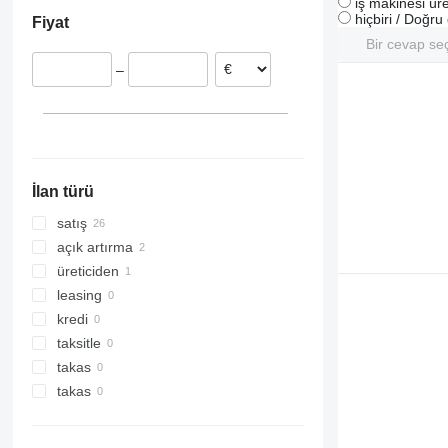
i̇ş makinesi üre
Polonya
hiçbiri / Doğr
Fiyat
İspanya
Bir cevap se
Hollanda
–
İsveç
Hırvatistan
Litvanya
İtalya
hepsini göster
İlan türü
satış
açık artırma
üreticiden
leasing
kredi
taksitle
takas
takas