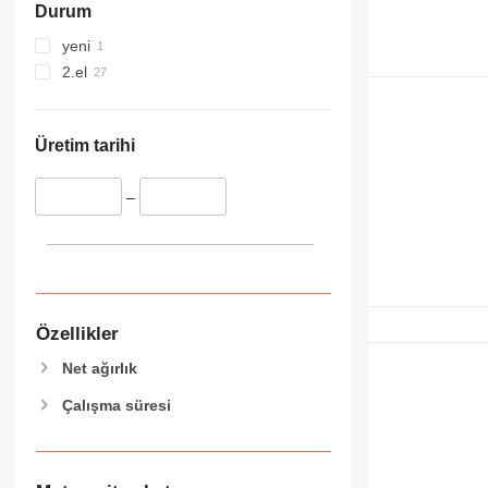
Durum
yeni
2.el
Üretim tarihi
–
Özellikler
Net ağırlık
Çalışma süresi