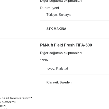
Diğer soğutma ekipmanları
Durum
yeni
Türkiye, Sakarya
STK MAKİNA
PM-luft Field Fresh FIFA-500
Diğer soğutma ekipmanları
1996
İsveç, Karlstad
Klaravik Sweden
a nasıl tanımlarsınız?
an platformu
ıcısı