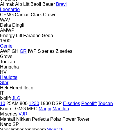
Alimak
Alp Lift
Baoli
Bauer
Bravi
Leonardo
CFMG
Camac
Clark
Crown
WAV
Delta
Dingli
AMWP
Energy Lift
Faraone
Geda
1500
Genie
AWP
GH
GR
IWP
S series
Z series
Grove
Toucan
Hangcha
HV
Haulotte
Star
Hek
Hered
Iteco
IT
Ixolift
JLG
10
25AM
800
1230
1930
DSP
E-series
Pecolift
Toucan
Knorr
LGMG
MEC
Magni
Manitou
M series
VJR
Mantall
Nikken
Perfecta
Polar
Power Tower
Nano SP
Saeclimber
Sinoboom
Skyjack