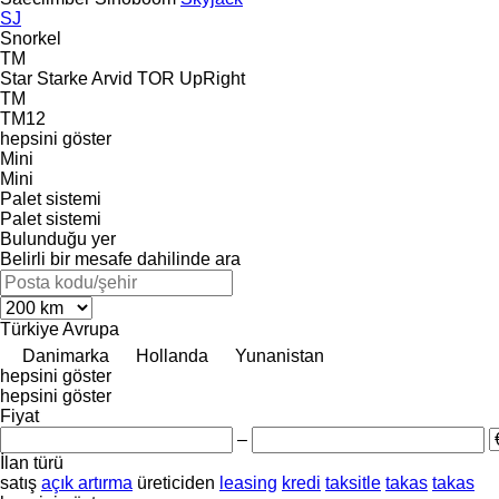
SJ
Snorkel
TM
Star
Starke Arvid
TOR
UpRight
TM
TM12
hepsini göster
Mini
Mini
Palet sistemi
Palet sistemi
Bulunduğu yer
Belirli bir mesafe dahilinde ara
Türkiye
Avrupa
Danimarka
Hollanda
Yunanistan
hepsini göster
hepsini göster
Fiyat
–
İlan türü
satış
açık artırma
üreticiden
leasing
kredi
taksitle
takas
takas