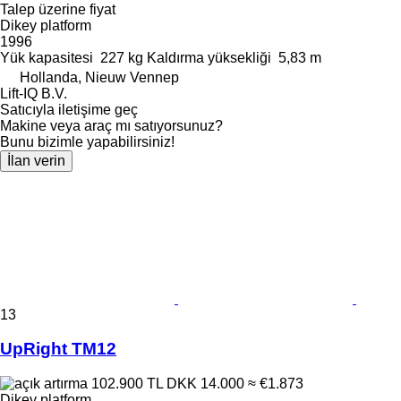
Talep üzerine fiyat
Dikey platform
1996
Yük kapasitesi
227 kg
Kaldırma yüksekliği
5,83 m
Hollanda, Nieuw Vennep
Lift-IQ B.V.
Satıcıyla iletişime geç
Makine veya araç mı satıyorsunuz?
Bunu bizimle yapabilirsiniz!
İlan verin
13
UpRight TM12
102.900 TL
DKK 14.000
≈ €1.873
Dikey platform