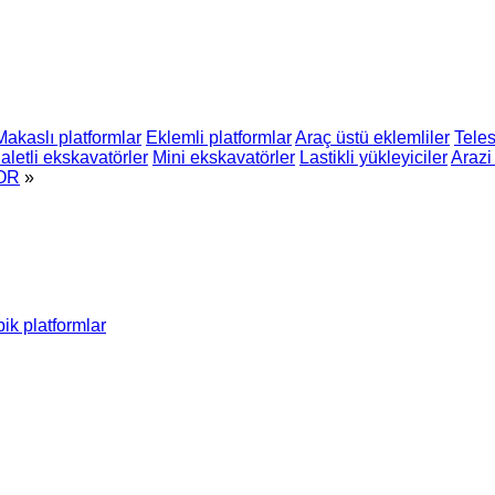
Makaslı platformlar
Eklemli platformlar
Araç üstü eklemliler
Teles
aletli ekskavatörler
Mini ekskavatörler
Lastikli yükleyiciler
Arazi 
OR
»
ik platformlar