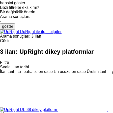
hepsini göster
Bazı filtreler eksik mi?
Bir değişiklik önerin
Arama sonuçları:
-
göster
UpRight ile ilgili bilgiler
Arama sonuçları:
3 ilan
Göster
3 ilan:
UpRight dikey platformlar
Filtre
Sırala
:
İlan tarihi
İlan tarihi
En pahalısı en üstte
En ucuzu en üstte
Üretim tarihi -