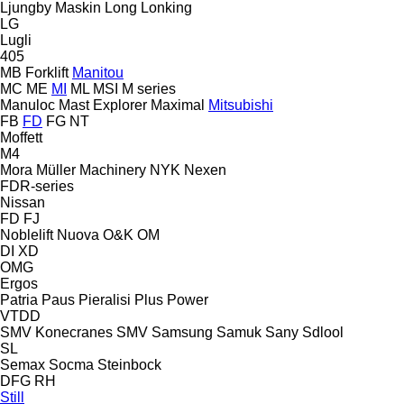
Ljungby Maskin
Long
Lonking
LG
Lugli
405
MB Forklift
Manitou
MC
ME
MI
ML
MSI
M series
Manuloc
Mast Explorer
Maximal
Mitsubishi
FB
FD
FG
NT
Moffett
M4
Mora
Müller Machinery
NYK
Nexen
FDR-series
Nissan
FD
FJ
Noblelift
Nuova
O&K
OM
DI
XD
OMG
Ergos
Patria
Paus
Pieralisi
Plus Power
VTDD
SMV Konecranes
SMV
Samsung
Samuk
Sany
Sdlool
SL
Semax
Socma
Steinbock
DFG
RH
Still