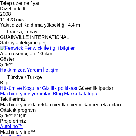
Talep üzerine fiyat
Dizel forklift
2008
15.423 m/s
Yakıt
dizel
Kaldırma yüksekliği
4,4 m
Fransa, Limay
GUAINVILLE INTERNATIONAL
Satıcıyla iletişime geç
Fenwick ile ilgili bilgiler
Arama sonuçları:
10 ilan
Göster
Şirket
Hakkımızda
Yardım
İletişim
Türkiye / Türkçe
Bilgi
Hüküm ve Koşullar
Gizlilik politikası
Güvenlik ipuçları
Machineryline yorumları
Blog
Marka kataloğu
Tekliflerimiz
Machineryline'da reklam ver
İlan verin
Banner reklamları
Ortaklık programı
Şirketler için
Projelerimiz
Autoline™
Machineryline™