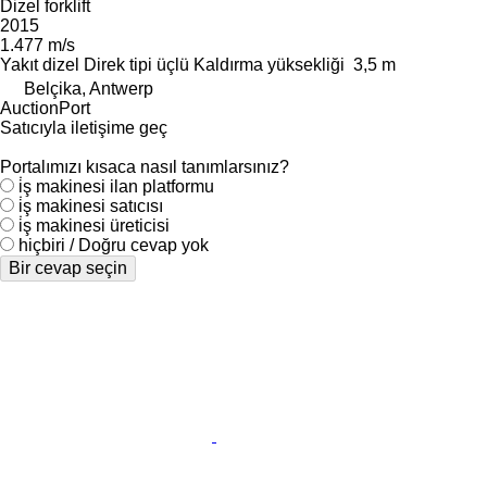
Dizel forklift
2015
1.477 m/s
Yakıt
dizel
Direk tipi
üçlü
Kaldırma yüksekliği
3,5 m
Belçika, Antwerp
AuctionPort
Satıcıyla iletişime geç
Portalımızı kısaca nasıl tanımlarsınız?
i̇ş makinesi ilan platformu
i̇ş makinesi satıcısı
i̇ş makinesi üreticisi
hiçbiri / Doğru cevap yok
Bir cevap seçin