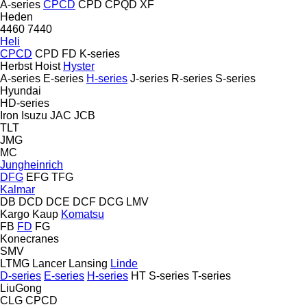
A-series
CPCD
CPD
CPQD
XF
Heden
4460
7440
Heli
CPCD
CPD
FD
K-series
Herbst
Hoist
Hyster
A-series
E-series
H-series
J-series
R-series
S-series
Hyundai
HD-series
Iron
Isuzu
JAC
JCB
TLT
JMG
MC
Jungheinrich
DFG
EFG
TFG
Kalmar
DB
DCD
DCE
DCF
DCG
LMV
Kargo
Kaup
Komatsu
FB
FD
FG
Konecranes
SMV
LTMG
Lancer
Lansing
Linde
D-series
E-series
H-series
HT
S-series
T-series
LiuGong
CLG
CPCD