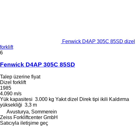
Fenwick D4AP 305C 85SD dizel
forklift
6
Fenwick D4AP 305C 85SD
Talep üzerine fiyat
Dizel forklift
1985
4.090 m/s
Yük kapasitesi
3.000 kg
Yakıt
dizel
Direk tipi
ikili
Kaldırma
yüksekliği
3,3 m
Avusturya, Sommerein
Zeiss Forkliftcenter GmbH
Satıcıyla iletişime geç