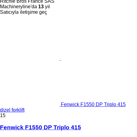
Ritchie Bros France SAS
Machineryline'da
13
yıl
Satıcıyla iletişime geç
Fenwick F1550 DP Triplo 415
dizel forklift
15
Fenwick F1550 DP Triplo 415