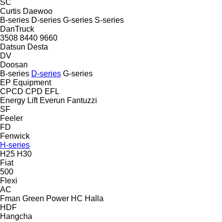
SC
Curtis
Daewoo
B-series
D-series
G-series
S-series
DanTruck
3508
8440
9660
Datsun
Desta
DV
Doosan
B-series
D-series
G-series
EP Equipment
CPCD
CPD
EFL
Energy Lift
Everun
Fantuzzi
SF
Feeler
FD
Fenwick
H-series
H25
H30
Fiat
500
Flexi
AC
Fman
Green Power
HC
Halla
HDF
Hangcha