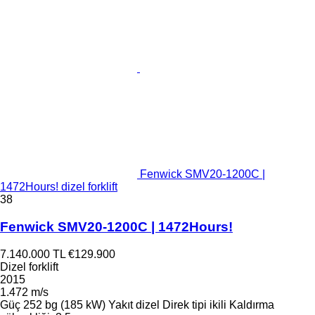
Fenwick SMV20-1200C |
1472Hours! dizel forklift
38
Fenwick SMV20-1200C | 1472Hours!
7.140.000 TL
€129.900
Dizel forklift
2015
1.472 m/s
Güç
252 bg (185 kW)
Yakıt
dizel
Direk tipi
ikili
Kaldırma