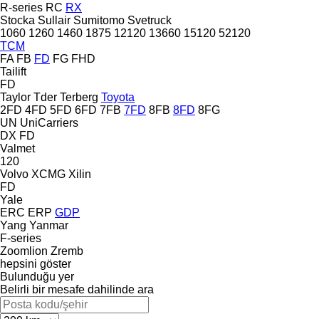
R-series
RC
RX
Stocka
Sullair
Sumitomo
Svetruck
1060
1260
1460
1875
12120
13660
15120
52120
TCM
FA
FB
FD
FG
FHD
Tailift
FD
Taylor
Tder
Terberg
Toyota
2FD
4FD
5FD
6FD
7FB
7FD
8FB
8FD
8FG
UN
UniCarriers
DX
FD
Valmet
120
Volvo
XCMG
Xilin
FD
Yale
ERC
ERP
GDP
Yang
Yanmar
F-series
Zoomlion
Zremb
hepsini göster
Bulunduğu yer
Belirli bir mesafe dahilinde ara