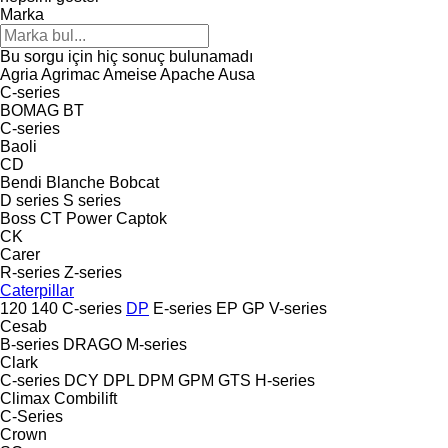
Marka
Bu sorgu için hiç sonuç bulunamadı
Agria
Agrimac
Ameise
Apache
Ausa
C-series
BOMAG
BT
C-series
Baoli
CD
Bendi
Blanche
Bobcat
D series
S series
Boss
CT Power
Captok
CK
Carer
R-series
Z-series
Caterpillar
120
140
C-series
DP
E-series
EP
GP
V-series
Cesab
B-series
DRAGO
M-series
Clark
C-series
DCY
DPL
DPM
GPM
GTS
H-series
Climax
Combilift
C-Series
Crown