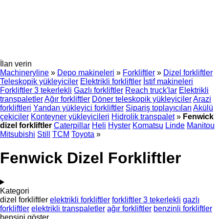
İlan verin
Machineryline
»
Depo makineleri
»
Forkliftler
»
Dizel forkliftler
Teleskopik yükleyiciler
Elektrikli forkliftler
İstif makineleri
Forkliftler 3 tekerlekli
Gazlı forkliftler
Reach truck'lar
Elektrikli
transpaletler
Ağır forkliftler
Döner teleskopik yükleyiciler
Arazi
forkliftleri
Yandan yükleyici forkliftler
Sipariş toplayıcıları
Akülü
çekiciler
Konteyner yükleyicileri
Hidrolik transpalet
»
Fenwick
dizel forkliftler
Caterpillar
Heli
Hyster
Komatsu
Linde
Manitou
Mitsubishi
Still
TCM
Toyota
»
Fenwick Dizel Forkliftler
Kategori
dizel forkliftler
elektrikli forkliftler
forkliftler 3 tekerlekli
gazlı
forkliftler
elektrikli transpaletler
ağır forkliftler
benzinli forkliftler
hepsini göster