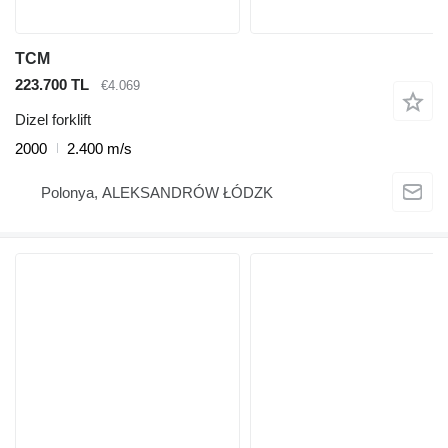
TCM
223.700 TL
€4.069
Dizel forklift
2000
2.400 m/s
Polonya, ALEKSANDRÓW ŁÓDZK