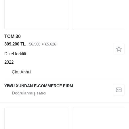
TCM 30
309.200 TL
$6.500
≈ €5.626
Dizel forklift
2022
Çin, Anhui
YIWU XUNDAN E-COMMERCE FIRM