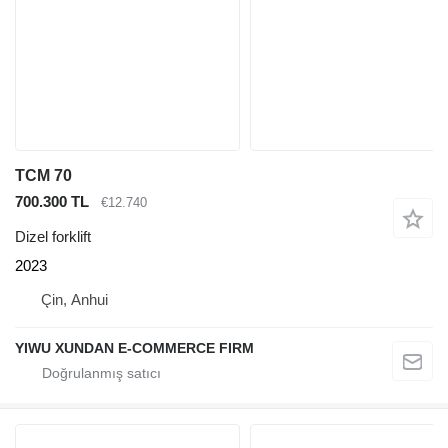
TCM 70
700.300 TL
€12.740
Dizel forklift
2023
Çin, Anhui
YIWU XUNDAN E-COMMERCE FIRM