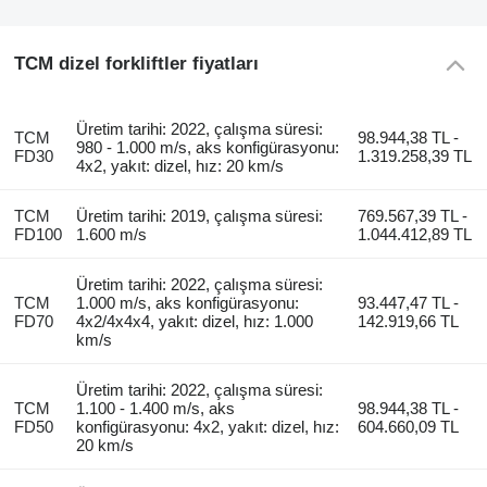
TCM dizel forkliftler fiyatları
Üretim tarihi: 2022, çalışma süresi:
TCM
98.944,38 TL -
980 - 1.000 m/s, aks konfigürasyonu:
FD30
1.319.258,39 TL
4x2, yakıt: dizel, hız: 20 km/s
TCM
Üretim tarihi: 2019, çalışma süresi:
769.567,39 TL -
FD100
1.600 m/s
1.044.412,89 TL
Üretim tarihi: 2022, çalışma süresi:
TCM
1.000 m/s, aks konfigürasyonu:
93.447,47 TL -
FD70
4x2/4x4x4, yakıt: dizel, hız: 1.000
142.919,66 TL
km/s
Üretim tarihi: 2022, çalışma süresi:
TCM
1.100 - 1.400 m/s, aks
98.944,38 TL -
FD50
konfigürasyonu: 4x2, yakıt: dizel, hız:
604.660,09 TL
20 km/s