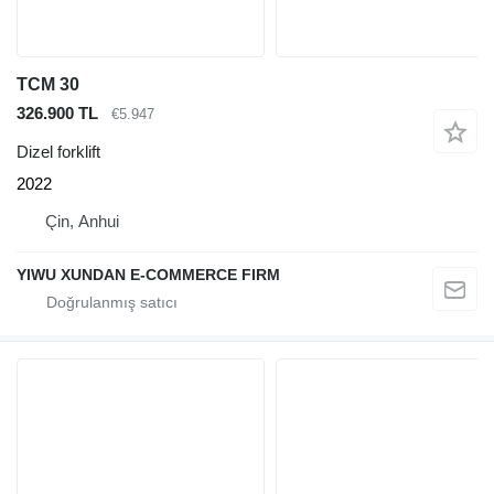
TCM 30
326.900 TL
€5.947
Dizel forklift
2022
Çin, Anhui
YIWU XUNDAN E-COMMERCE FIRM