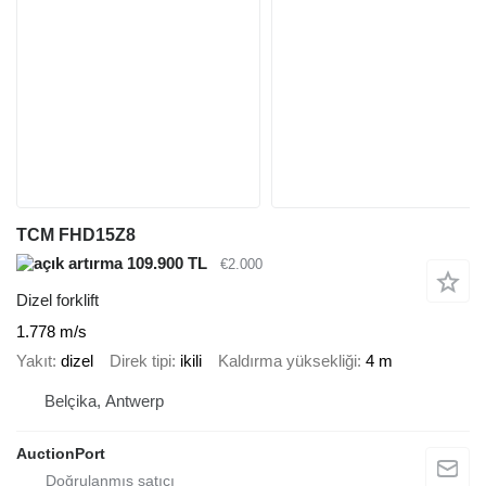
TCM FHD15Z8
109.900 TL
€2.000
Dizel forklift
1.778 m/s
Yakıt
dizel
Direk tipi
ikili
Kaldırma yüksekliği
4 m
Belçika, Antwerp
AuctionPort