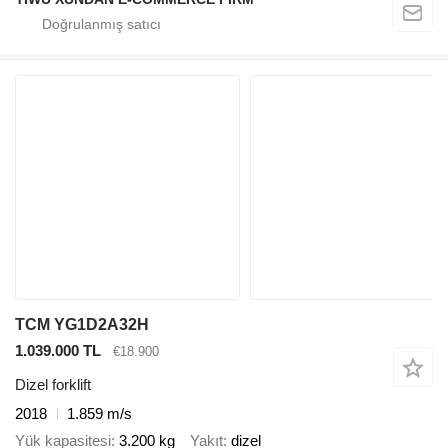
TCM YG1D2A32H
1.039.000 TL
€18.900
Dizel forklift
2018
1.859 m/s
Yük kapasitesi
3.200 kg
Yakıt
dizel