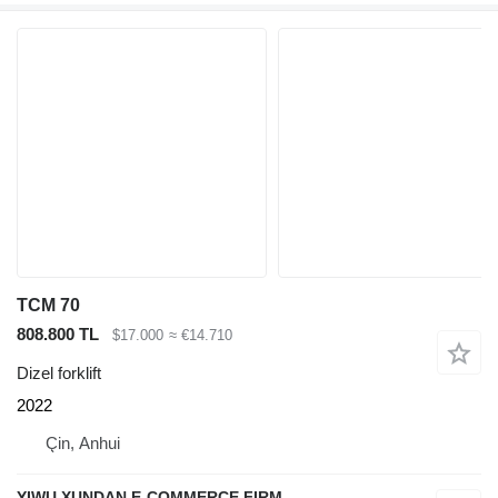
TCM 70
808.800 TL
$17.000
≈ €14.710
Dizel forklift
2022
Çin, Anhui
YIWU XUNDAN E-COMMERCE FIRM