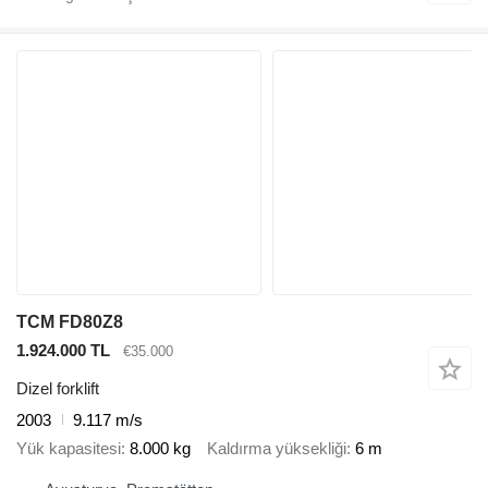
TCM FD80Z8
1.924.000 TL
€35.000
Dizel forklift
2003
9.117 m/s
Yük kapasitesi
8.000 kg
Kaldırma yüksekliği
6 m