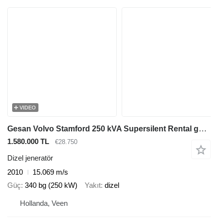
VIDEO
Gesan Volvo Stamford 250 kVA Supersilent Rental generatorset
1.580.000 TL
€28.750
Dizel jeneratör
2010
15.069 m/s
Güç
340 bg (250 kW)
Yakıt
dizel
Hollanda, Veen