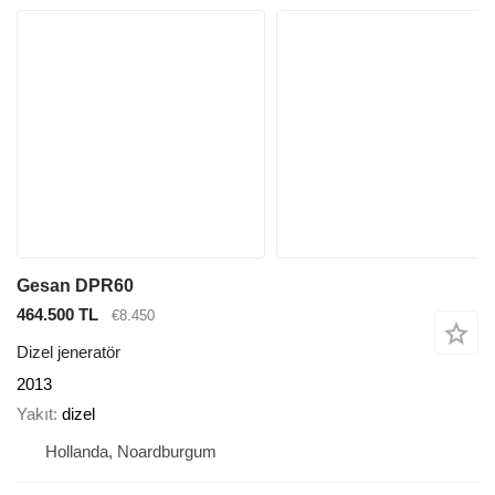
Gesan DPR60
464.500 TL
€8.450
Dizel jeneratör
2013
Yakıt
dizel
Hollanda, Noardburgum