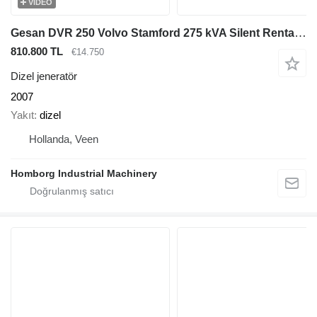
VIDEO
Gesan DVR 250 Volvo Stamford 275 kVA Silent Rental generatorset
810.800 TL
€14.750
Dizel jeneratör
2007
Yakıt
dizel
Hollanda, Veen
Homborg Industrial Machinery