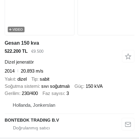
VIDEO
Gesan 150 kva
522.200 TL
€9.500
Dizel jeneratör
2014
20.893 m/s
Yakıt
dizel
Tip
sabit
Soğutma sistemi
sıvı soğutmalı
Güç
150 kVA
Gerilim
230/400
Faz sayısı
3
Hollanda, Jonkerslan
BONTEBOK TRADING B.V