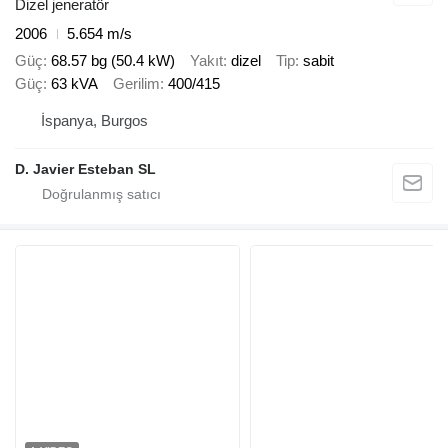
Dizel jeneratör
2006
5.654 m/s
Güç
68.57 bg (50.4 kW)
Yakıt
dizel
Tip
sabit
Güç
63 kVA
Gerilim
400/415
İspanya, Burgos
D. Javier Esteban SL