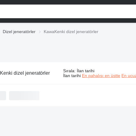
Dizel jeneratörler
KawaKenki dizel jeneratörler
Sırala
:
İlan tarihi
enki dizel jeneratörler
İlan tarihi
En pahalısı en üstte
En ucuz