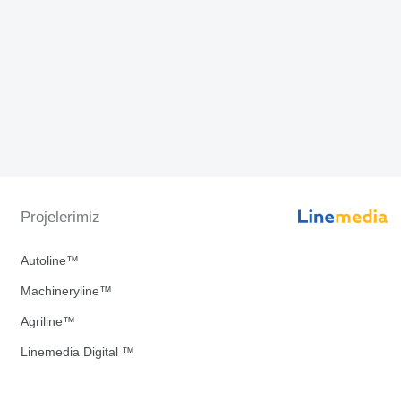
Projelerimiz
Autoline™
Machineryline™
Agriline™
Linemedia Digital ™