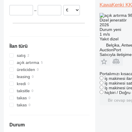
KawaKenki KK
Danimarka
–
Almanya
98
Dizel jeneratör
2026
Durum
yeni
1 m/s
Yakıt
dizel
Belçika, Antw
İlan türü
AuctionPort
Satıcıyla iletişim
satış
açık artırma
üreticiden
Portalımızı kısac
leasing
i̇ş makinesi il
i̇ş makinesi sat
kredi
i̇ş makinesi üre
taksitle
hiçbiri / Doğr
takas
Bir cevap se
takas
Durum