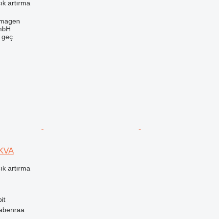
ık artırma
rmagen
mbH
e geç
0KVA
ık artırma
it
abenraa