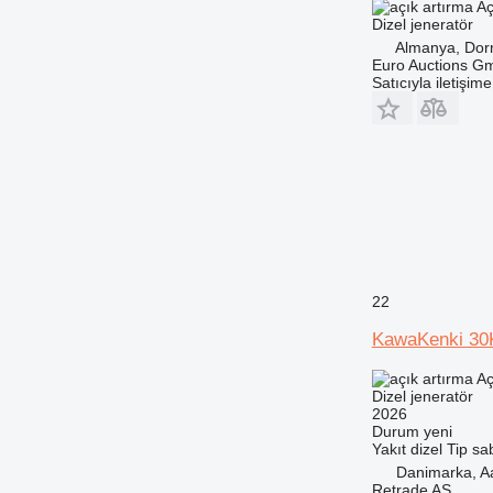
Aç
Dizel jeneratör
Almanya, Do
Euro Auctions G
Satıcıyla iletişim
22
KawaKenki 3
Aç
Dizel jeneratör
2026
Durum
yeni
Yakıt
dizel
Tip
sab
Danimarka, A
Retrade AS