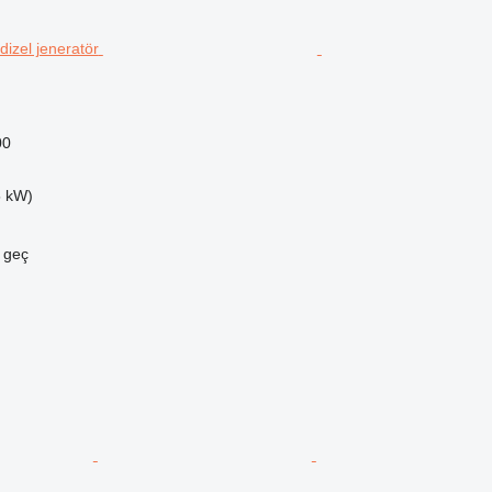
00
5 kW)
e geç