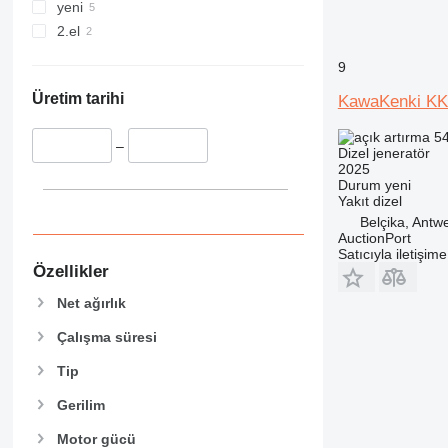
yeni
2.el
9
Üretim tarihi
KawaKenki KK
54
–
Dizel jeneratör
2025
Durum
yeni
Yakıt
dizel
Belçika, Antw
AuctionPort
Satıcıyla iletişim
Özellikler
Net ağırlık
Çalışma süresi
Tip
Gerilim
Motor gücü