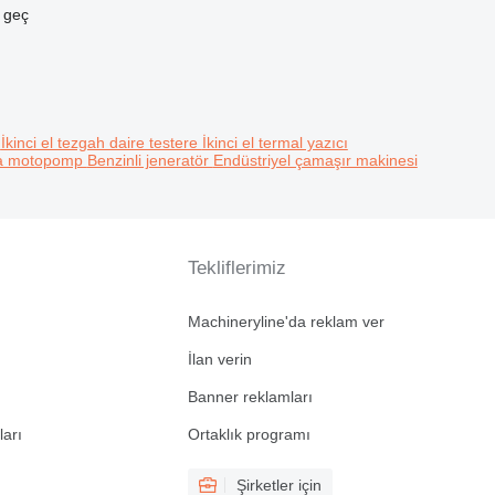
e geç
i
İkinci el tezgah daire testere
İkinci el termal yazıcı
nda motopomp
Benzinli jeneratör
Endüstriyel çamaşır makinesi
Tekliflerimiz
Machineryline'da reklam ver
İlan verin
Banner reklamları
ları
Ortaklık programı
Şirketler için