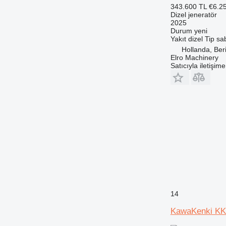
343.600 TL
€6.2
Dizel jeneratör
2025
Durum
yeni
Yakıt
dizel
Tip
sab
Hollanda, Ber
Elro Machinery
Satıcıyla iletişim
14
KawaKenki KK