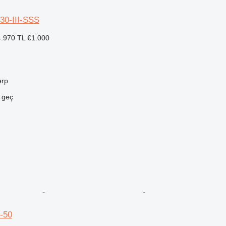
30-III-SSS
.970 TL
€1.000
erp
e geç
-50