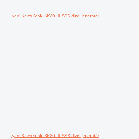
yeni KawaKenki KK30-III-SSS dizel jeneratör
yeni KawaKenki KK30-III-SSS dizel jeneratör