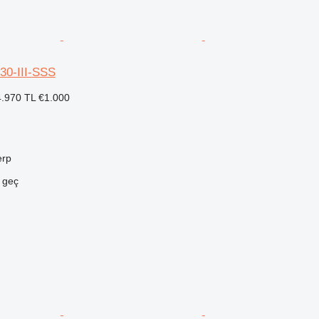
30-III-SSS
.970 TL
€1.000
erp
e geç