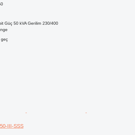
50
it
Güç
50 kVA
Gerilim
230/400
inge
e geç
50-III-SSS