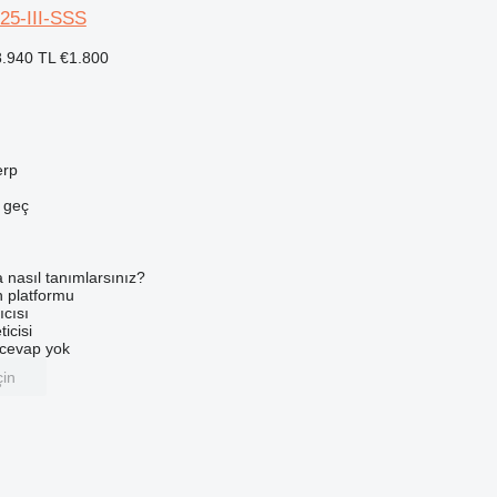
25-III-SSS
.940 TL
€1.800
erp
e geç
a nasıl tanımlarsınız?
an platformu
ıcısı
ticisi
u cevap yok
çin