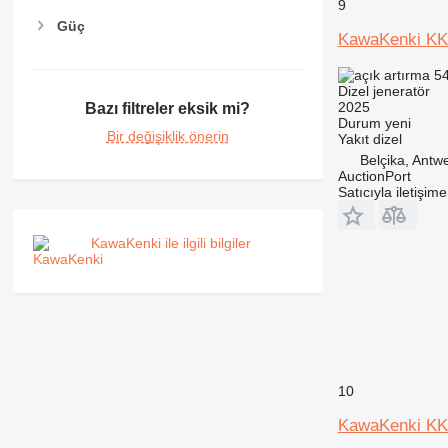
9
Güç
KawaKenki KK
54
Dizel jeneratör
2025
Bazı filtreler eksik mi?
Durum
yeni
Bir değişiklik önerin
Yakıt
dizel
Belçika, Antw
AuctionPort
Satıcıyla iletişim
KawaKenki ile ilgili bilgiler
10
KawaKenki KK