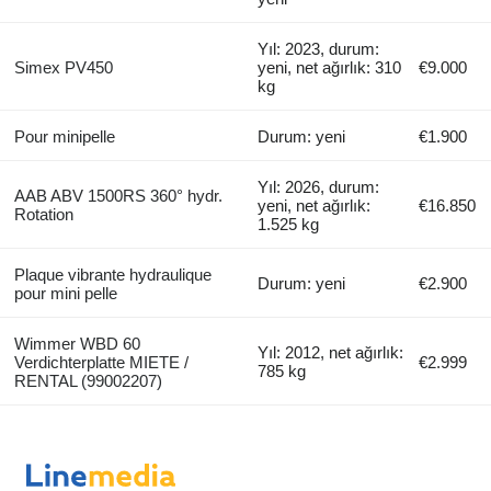
Yıl: 2023, durum:
Simex PV450
yeni, net ağırlık: 310
€9.000
kg
Pour minipelle
Durum: yeni
€1.900
Yıl: 2026, durum:
AAB ABV 1500RS 360° hydr.
yeni, net ağırlık:
€16.850
Rotation
1.525 kg
Plaque vibrante hydraulique
Durum: yeni
€2.900
pour mini pelle
Wimmer WBD 60
Yıl: 2012, net ağırlık:
Verdichterplatte MIETE /
€2.999
785 kg
RENTAL (99002207)