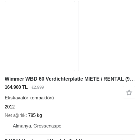
Wimmer WBD 60 Verdichterplatte MIETE / RENTAL (99002207)
164.900 TL
€2.999
Ekskavatör kompaktörü
2012
Net ağırlık
785 kg
Almanya, Grossenaspe