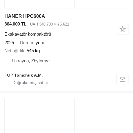
HANER HPC600A
364.000 TL
UAH 340.700
≈ €6.621
Ekskavatör kompaktörü
2025
Durum
yeni
Net ağırlık
545 kg
Ukrayna, Zhytomyr
FOP Tomchuk A.M.