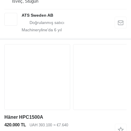
İsveç, Stugun
ATS Sweden AB
Machineryline'da
6
yıl
Häner HPC1500A
420.000 TL
UAH 393.100
≈ €7.640