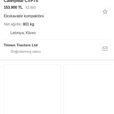
Caterpillar CVP75
153.900 TL
€2.800
Ekskavatör kompaktörü
Net ağırlık
801 kg
Letonya, Klives
Trimen Tractors Ltd