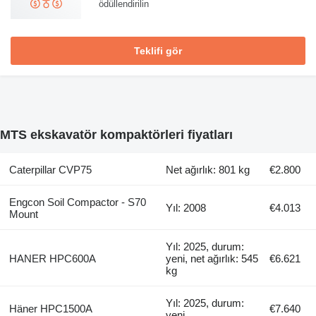
ödüllendirilin
Teklifi gör
MTS ekskavatör kompaktörleri fiyatları
Caterpillar CVP75
Net ağırlık: 801 kg
€2.800
Engcon Soil Compactor - S70
Yıl: 2008
€4.013
Mount
Yıl: 2025, durum:
HANER HPC600A
yeni, net ağırlık: 545
€6.621
kg
Yıl: 2025, durum:
Häner HPC1500A
€7.640
yeni