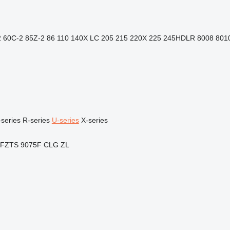
2
60C-2
85Z-2
86
110
140X LC
205
215
220X
225
245HDLR
8008
801
series
R-series
U-series
X-series
5FZTS
9075F
CLG
ZL