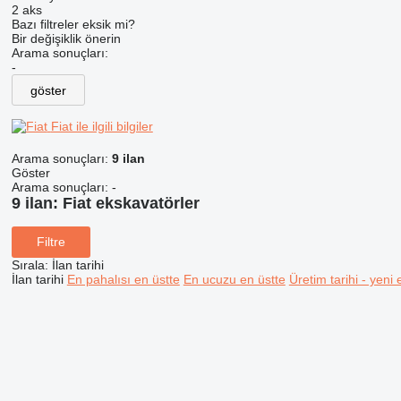
2 aks
Bazı filtreler eksik mi?
Bir değişiklik önerin
Arama sonuçları:
-
göster
Fiat ile ilgili bilgiler
Arama sonuçları:
9 ilan
Göster
Arama sonuçları:
-
9 ilan:
Fiat ekskavatörler
Filtre
Sırala
:
İlan tarihi
İlan tarihi
En pahalısı en üstte
En ucuzu en üstte
Üretim tarihi - yeni 