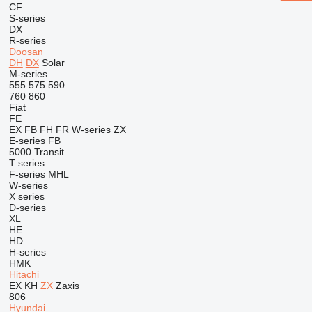
CF
S-series
DX
R-series
Doosan
DH
DX
Solar
M-series
555
575
590
760
860
Fiat
FE
EX
FB
FH
FR
W-series
ZX
E-series
FB
5000
Transit
T series
F-series
MHL
W-series
X series
D-series
XL
HE
HD
H-series
HMK
Hitachi
EX
KH
ZX
Zaxis
806
Hyundai