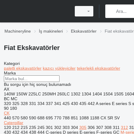
Machineryline
İş makineleri
Ekskavatörler
Fiat ekskavatör
Fiat Ekskavatörler
Kategori
paletli ekskavatörler
kazıcı yükleyiciler
tekerlekli ekskavatörler
Marka
Bu sorgu için hiç sonuç bulunamadı
AX
140W
150W
225LC
250MH
260LC
1302
1304
1404
1504
1505
160
BC
MC
320
325
328
331
334
337
341
425
430
435
442
A series
E series
S s
90
180
CK
440
570
580
590
688
695
770
788
851
1088
1188
CX
SR
SV
Caterpillar
120
212
215
235
245
301
302
303
304
305
306
307
308
311
312
31
430
432
434
438
444
C-series
D series
E-series
F-series
GC
M-seri