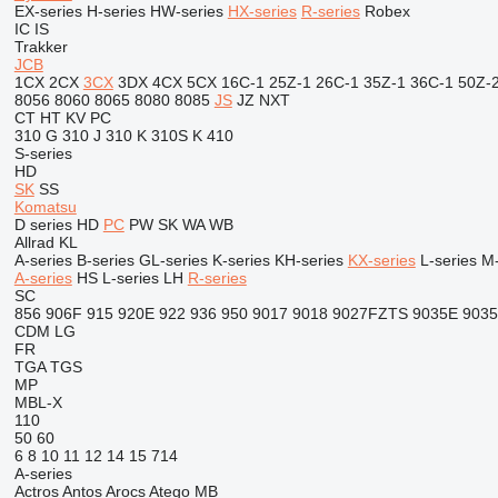
EX-series
H-series
HW-series
HX-series
R-series
Robex
IC
IS
Trakker
JCB
1CX
2CX
3CX
3DX
4CX
5CX
16C-1
25Z-1
26C-1
35Z-1
36C-1
50Z-
8056
8060
8065
8080
8085
JS
JZ
NXT
CT
HT
KV
PC
310 G
310 J
310 K
310S K
410
S-series
HD
SK
SS
Komatsu
D series
HD
PC
PW
SK
WA
WB
Allrad
KL
A-series
B-series
GL-series
K-series
KH-series
KX-series
L-series
M-
A-series
HS
L-series
LH
R-series
SC
856
906F
915
920E
922
936
950
9017
9018
9027FZTS
9035E
903
CDM
LG
FR
TGA
TGS
MP
MBL-X
110
50
60
6
8
10
11
12
14
15
714
A-series
Actros
Antos
Arocs
Atego
MB