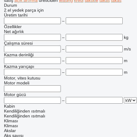
satış
açık artırma
üreticiden
leasing
kredi
taksitle
takas
takas
Durum
2.el
yedek parça için
Üretim tarihi
–
Özellikler
Net ağırlık
–
kg
Çalışma süresi
–
m/s
Kazma derinliği
–
m
Kazma yarıçapı
–
m
Motor, vites kutusu
Motor modeli
Motor gücü
–
Kabin
Kendiliğinden ısıtmalı
Kendiliğinden ısıtmalı
Kliması
Kliması
Akslar
Aks sayısı