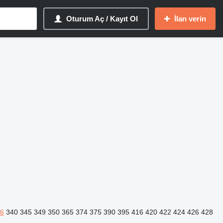
Oturum Aç / Kayıt Ol
İlan verin
6
340
345
349
350
365
374
375
390
395
416
420
422
424
426
428