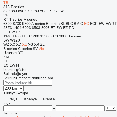
TB
815
T-series
820
880
890
970
980
AC
HR
TC
TW
VF
RT
T-series
V-series
6300
8700
9700
A-series
B-series
BL
BLC
BM
C
EC
ECR
EW
EWR
28Z3
1404
6003
6503
8003
ET
EW
EZ
RD
ET
EW
EZ
1140
1160
1190
1280
1390
3070
3080
T-series
SW
W120
WZ
XC
XD
XE
XG
XR
ZL
B-series
C-series
SV
Vio
U-series
YC
ZM
ZE
EC
EW
H
hepsini göster
Bulunduğu yer
Belirli bir mesafe dahilinde ara
Türkiye
Avrupa
İtalya
İspanya
Fransa
Fiyat
–
İlan türü