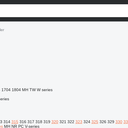
ler
4
1704
1804
MH
TW
W series
eries
3
314
315
316
317
318
319
320
321
322
323
324
325
326
329
330
33
es
MH
NR
PC
V-series