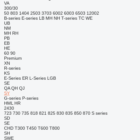
VA
300/30
50
803
1404
2503
3703
6002
6003
6503
12002
B-series
E-series
LB
MH
NH
T-series
TC
WE
UB
NM
MH
RH
PB
EB
HE
60
90
Premium
XN
R-series
KS
E-Series
ER
L-Series
LGB
SE
QA
QH
QJ
SY
G-series
P-series
HML
HR
2430
723
730
735
818
821
825
830
835
850
870
S series
SD
SE
CHD
T300
T450
T600
T800
SH
SWE