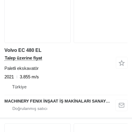
Volvo EC 480 EL
Talep üzerine fiyat
Paletli ekskavatör
2021
3.855 m/s
Türkiye
MACHINERY FENIX İNŞAAT İŞ MAKİNALARI SANAYİ VE TİCARET LİMİTED ŞİRKETİ