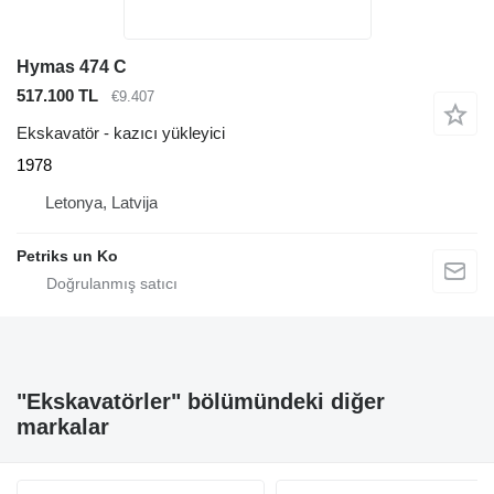
Hymas 474 C
517.100 TL
€9.407
Ekskavatör - kazıcı yükleyici
1978
Letonya, Latvija
Petriks un Ko
"Ekskavatörler" bölümündeki diğer
markalar