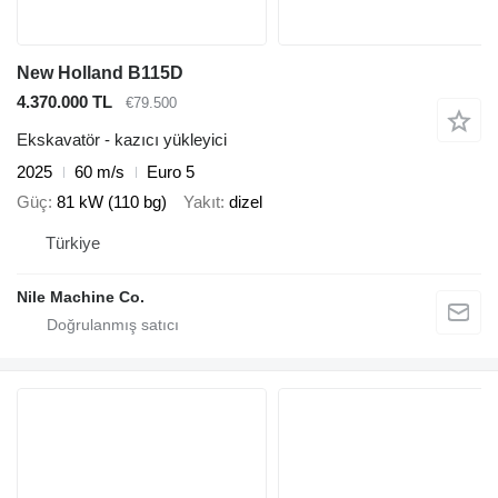
New Holland B115D
4.370.000 TL
€79.500
Ekskavatör - kazıcı yükleyici
2025
60 m/s
Euro 5
Güç
81 kW (110 bg)
Yakıt
dizel
Türkiye
Nile Machine Co.