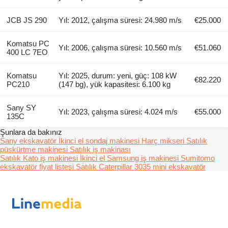
JCB JS 290
Yıl: 2012, çalışma süresi: 24.980 m/s
€25.000
Komatsu PC
Yıl: 2006, çalışma süresi: 10.560 m/s
€51.060
400 LC 7EO
Komatsu
Yıl: 2025, durum: yeni, güç: 108 kW
€82.220
PC210
(147 bg), yük kapasitesi: 6.100 kg
Sany SY
Yıl: 2023, çalışma süresi: 4.024 m/s
€55.000
135C
Şunlara da bakınız
Sany ekskavatör
İkinci el sondaj makinesi
Harç mikseri
Satılık
püskürtme makinesi
Satılık iş makinası
Satılık Kato iş makinesi
İkinci el Samsung iş makinesi
Sumitomo
ekskavatör fiyat listesi
Satılık Caterpillar 3035 mini ekskavatör