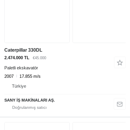
Caterpillar 330DL
2.474.000 TL
€45.000
Paletli ekskavatör
2007
17.855 m/s
Türkiye
SANY İŞ MAKİNALARI AŞ.