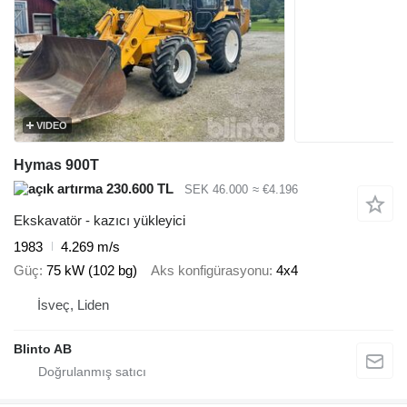
VIDEO
Hymas 900T
230.600 TL
SEK 46.000
≈ €4.196
Ekskavatör - kazıcı yükleyici
1983
4.269 m/s
Güç
75 kW (102 bg)
Aks konfigürasyonu
4x4
İsveç, Liden
Blinto AB