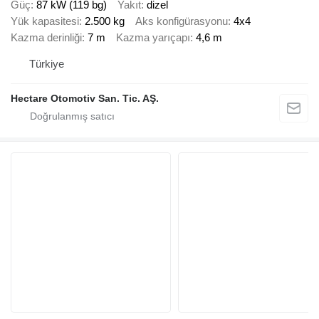
Güç
87 kW (119 bg)
Yakıt
dizel
Yük kapasitesi
2.500 kg
Aks konfigürasyonu
4x4
Kazma derinliği
7 m
Kazma yarıçapı
4,6 m
Türkiye
Hectare Otomotiv San. Tic. AŞ.