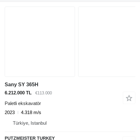
Sany SY 365H
6.212.000 TL
€113.000
Paletli ekskavatör
2023
4.318 m/s
Türkiye, Istanbul
PUTZMEISTER TURKEY