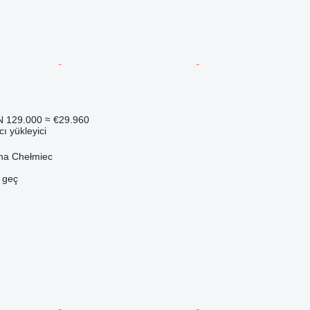
N 129.000
≈ €29.960
ı yükleyici
na Chełmiec
e geç