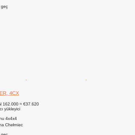
e geç
ER, 4CX
N 162.000
≈ €37.620
ı yükleyici
onu
4x4x4
na Chełmiec
e geç