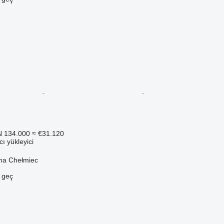
 134.000
≈ €31.120
ı yükleyici
na Chełmiec
e geç