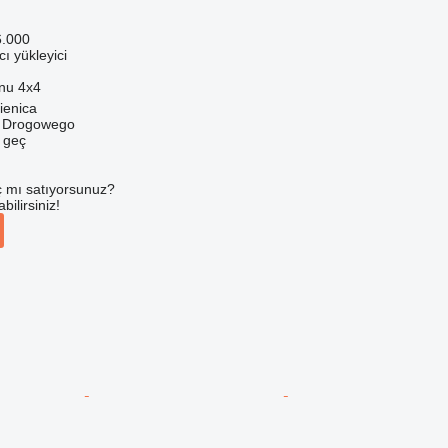
6.000
ı yükleyici
onu
4x4
ienica
u Drogowego
e geç
 mı satıyorsunuz?
ilirsiniz!