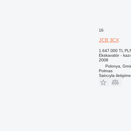
16
JCB 3CX
1.647.000 TL
PL
Ekskavatör - kazıc
2008
Polonya, Gmi
Polmas
Satıcıyla iletişim