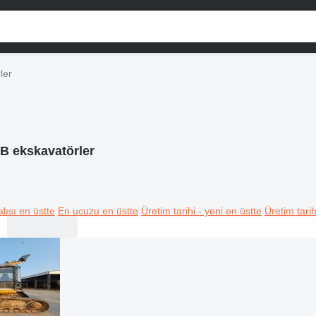
ler
B ekskavatörler
lısı en üstte
En ucuzu en üstte
Üretim tarihi - yeni en üstte
Üretim tarih