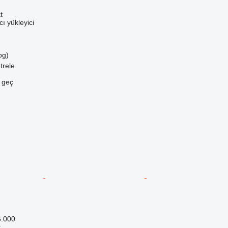
t
ı yükleyici
bg)
trele
e geç
6.000
r