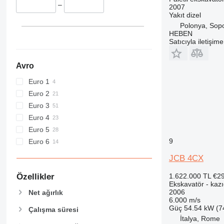
434
JS 150
JZ 235
–
2007
Yakıt
dizel
438
JS 160
JZ 255
Polonya, Sop
444
JS 175
HEBEN
C-series
JS 200
Satıcıyla iletişim
D series
JS 210
E-series
JS 220
Avro
F-series
JS 235
Euro 1
GC
JS 240
Euro 2
M-series
JS 260
Euro 3
MH
JS 290
Euro 4
NR
JS 300
Euro 5
PC
JS 330
9
Euro 6
JS 360
JCB 4CX
JS 370
Özellikler
1.622.000 TL
€2
Ekskavatör - kazıc
2006
Net ağırlık
6.000 m/s
Güç
54.54 kW (7
Çalışma süresi
İtalya, Rome