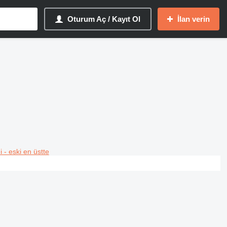
Oturum Aç / Kayıt Ol
İlan verin
i - eski en üstte