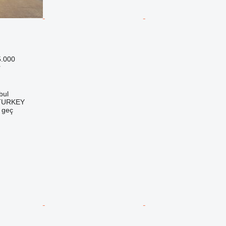
5.000
r
bul
TURKEY
e geç