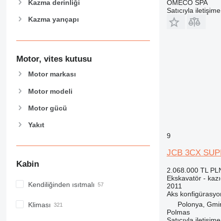
OMECO SPA
Kazma derinliği
Satıcıyla iletişim
Kazma yarıçapı
Motor, vites kutusu
Motor markası
Motor modeli
Motor gücü
Yakıt
9
JCB 3CX SUP
Kabin
2.068.000 TL
PL
Ekskavatör - kazıc
Kendiliğinden ısıtmalı
2011
Aks konfigürasy
Polonya, Gmi
Kliması
Polmas
Satıcıyla iletişim