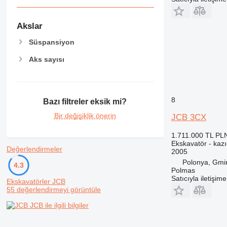
Akslar
Süspansiyon
Aks sayısı
8
Bazı filtreler eksik mi?
Bir değişiklik önerin
JCB 3CX
1.711.000 TL
PLN
Ekskavatör - kazıc
Değerlendirmeler
2005
Polonya, Gmi
4.3
Polmas
Satıcıyla iletişim
Ekskavatörler JCB
55 değerlendirmeyi görüntüle
JCB ile ilgili bilgiler