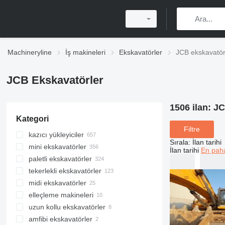
Machineryline
İş makineleri
Ekskavatörler
JCB ekskavatör
JCB Ekskavatörler
1506 ilan:
JC
Kategori
Filtre
kazıcı yükleyiciler
Sırala
:
İlan tarihi
mini ekskavatörler
İlan tarihi
En paha
paletli ekskavatörler
tekerlekli ekskavatörler
midi ekskavatörler
elleçleme makineleri
uzun kollu ekskavatörler
amfibi ekskavatörler