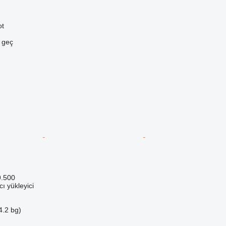
ot
e geç
9.500
ı yükleyici
4.2 bg)