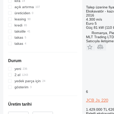
330
8018
kira
336
8025
açık artırma
Talep üzerine fiya
Ekskavatör - kazıc
340
8026
üreticiden
2016
345
8030
leasing
4.300 m/s
Euro 5
349
8035
kredi
Güç
81 kW (110 
350
8045
taksitle
Romanya, Pie
MLT Trading LTD
365
8050
takas
Satıcıyla iletişim
374
8052
takas
375
8055
390
8056
Durum
395
8060
416
8065
yeni
420
8080
2.el
422
8085
yedek parça için
424
JS
gösterim
6
426
JZ
JS 20MH
428
NXT
JS 130
JZ 70
JCB Js 220
430
JS 131
JZ 140
NXT 215LC
Üretim tarihi
1.429.000 TL
€2
432
JS 145
JZ 141
Paletli ekskavatö