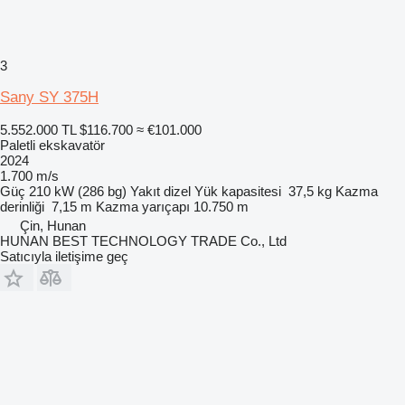
3
Sany SY 375H
5.552.000 TL
$116.700
≈ €101.000
Paletli ekskavatör
2024
1.700 m/s
Güç
210 kW (286 bg)
Yakıt
dizel
Yük kapasitesi
37,5 kg
Kazma
derinliği
7,15 m
Kazma yarıçapı
10.750 m
Çin, Hunan
HUNAN BEST TECHNOLOGY TRADE Co., Ltd
Satıcıyla iletişime geç