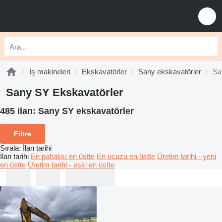
İş makineleri
Ekskavatörler
Sany ekskavatörler
Sa
Sany SY Ekskavatörler
485 ilan:
Sany SY ekskavatörler
Filtre
Sırala
:
İlan tarihi
İlan tarihi
En pahalısı en üstte
En ucuzu en üstte
Üretim tarihi - yeni
en üstte
Üretim tarihi - eski en üstte