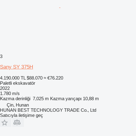
3
Sany SY 375H
4.190.000 TL
$88.070
≈ €76.220
Paletli ekskavatör
2022
1.780 m/s
Kazma derinliği
7,025 m
Kazma yarıçapı
10,88 m
Çin, Hunan
HUNAN BEST TECHNOLOGY TRADE Co., Ltd
Satıcıyla iletişime geç