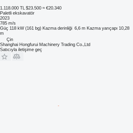
1.118.000 TL
$23.500
≈ €20.340
Paletli ekskavatör
2023
785 m/s
Güç
118 kW (161 bg)
Kazma derinliği
6,6 m
Kazma yarıçapı
10,28
m
Çin
Shanghai Hongfurui Machinery Trading Co.,Ltd
Satıcıyla iletişime geç