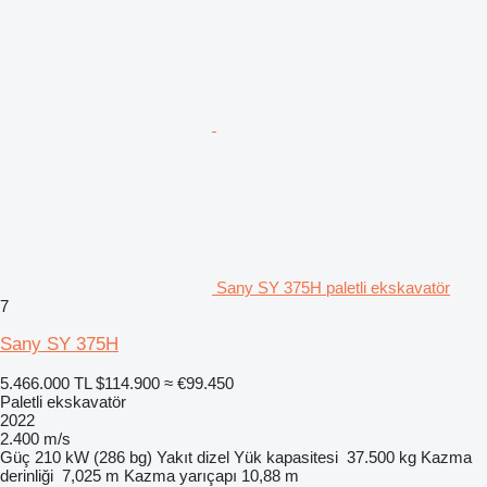
Sany SY 375H paletli ekskavatör
7
Sany SY 375H
5.466.000 TL
$114.900
≈ €99.450
Paletli ekskavatör
2022
2.400 m/s
Güç
210 kW (286 bg)
Yakıt
dizel
Yük kapasitesi
37.500 kg
Kazma
derinliği
7,025 m
Kazma yarıçapı
10,88 m