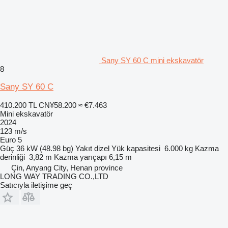
Sany SY 60 C mini ekskavatör
8
Sany SY 60 C
410.200 TL
CN¥58.200
≈ €7.463
Mini ekskavatör
2024
123 m/s
Euro 5
Güç
36 kW (48.98 bg)
Yakıt
dizel
Yük kapasitesi
6.000 kg
Kazma
derinliği
3,82 m
Kazma yarıçapı
6,15 m
Çin, Anyang City, Henan province
LONG WAY TRADING CO.,LTD
Satıcıyla iletişime geç