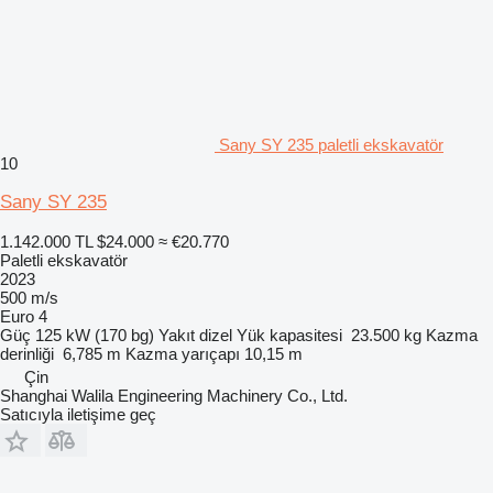
Sany SY 235 paletli ekskavatör
10
Sany SY 235
1.142.000 TL
$24.000
≈ €20.770
Paletli ekskavatör
2023
500 m/s
Euro 4
Güç
125 kW (170 bg)
Yakıt
dizel
Yük kapasitesi
23.500 kg
Kazma
derinliği
6,785 m
Kazma yarıçapı
10,15 m
Çin
Shanghai Walila Engineering Machinery Co., Ltd.
Satıcıyla iletişime geç