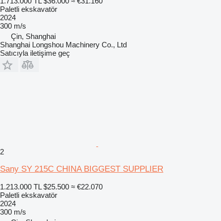
1.713.000 TL
$36.000
≈ €31.160
Paletli ekskavatör
2024
300 m/s
Çin, Shanghai
Shanghai Longshou Machinery Co., Ltd
Satıcıyla iletişime geç
2
Sany SY 215C CHINA BIGGEST SUPPLIER
1.213.000 TL
$25.500
≈ €22.070
Paletli ekskavatör
2024
300 m/s