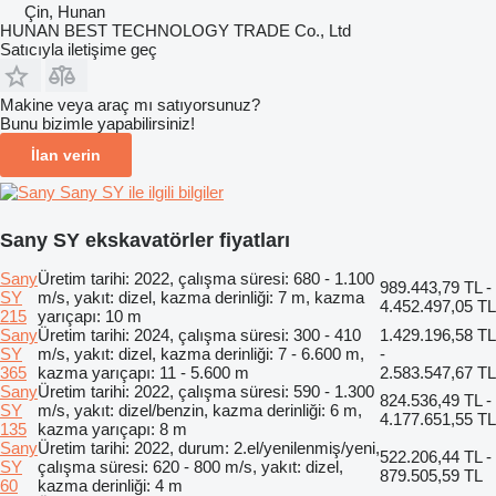
Çin, Hunan
HUNAN BEST TECHNOLOGY TRADE Co., Ltd
Satıcıyla iletişime geç
Makine veya araç mı satıyorsunuz?
Bunu bizimle yapabilirsiniz!
İlan verin
Sany SY ile ilgili bilgiler
Sany SY ekskavatörler fiyatları
Sany
Üretim tarihi: 2022, çalışma süresi: 680 - 1.100
989.443,79 TL -
SY
m/s, yakıt: dizel, kazma derinliği: 7 m, kazma
4.452.497,05 TL
215
yarıçapı: 10 m
Sany
Üretim tarihi: 2024, çalışma süresi: 300 - 410
1.429.196,58 TL
SY
m/s, yakıt: dizel, kazma derinliği: 7 - 6.600 m,
-
365
kazma yarıçapı: 11 - 5.600 m
2.583.547,67 TL
Sany
Üretim tarihi: 2022, çalışma süresi: 590 - 1.300
824.536,49 TL -
SY
m/s, yakıt: dizel/benzin, kazma derinliği: 6 m,
4.177.651,55 TL
135
kazma yarıçapı: 8 m
Sany
Üretim tarihi: 2022, durum: 2.el/yenilenmiş/yeni,
522.206,44 TL -
SY
çalışma süresi: 620 - 800 m/s, yakıt: dizel,
879.505,59 TL
60
kazma derinliği: 4 m