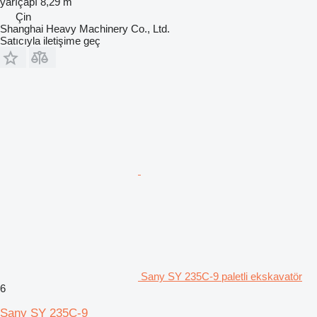
yarıçapı
8,29 m
Çin
Shanghai Heavy Machinery Co., Ltd.
Satıcıyla iletişime geç
Sany SY 235C-9 paletli ekskavatör
6
Sany SY 235C-9