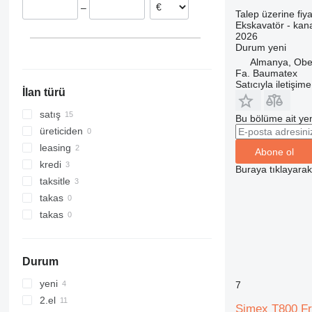
–
318
205
G-series
Talep üzerine fiya
Ekskavatör - kana
319
215
2026
320
220X
Durum
yeni
Almanya, Ob
321
225
Fa. Baumatex
322
245HDLR
Satıcıyla iletişim
İlan türü
323
8008
324
8010
satış
Bu bölüme ait yen
325
8014
üreticiden
326
8016
leasing
Abone ol
329
8018
kredi
Buraya tıklayara
330
8025
taksitle
336
8026
takas
340
8030
takas
345
8035
349
8045
Durum
350
8050
365
8052
yeni
7
374
8055
2.el
Simex T800 Fr