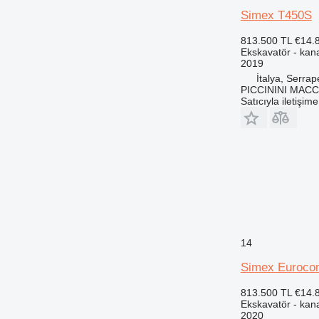
Simex T450S
813.500 TL
€14.
Ekskavatör - kana
2019
İtalya, Serra
PICCININI MAC
Satıcıyla iletişim
14
Simex Euroc
813.500 TL
€14.
Ekskavatör - kana
2020