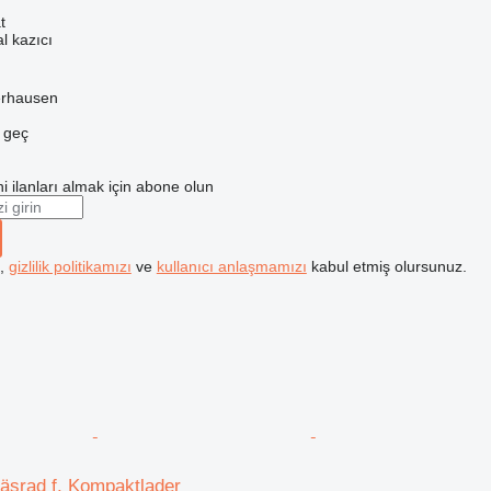
t
l kazıcı
erhausen
e geç
i ilanları almak için abone olun
k,
gizlilik politikamızı
ve
kullanıcı anlaşmamızı
kabul etmiş olursunuz.
äsrad f. Kompaktlader