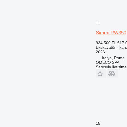
11
Simex RW350
934.500 TL
€17.
Ekskavatör - kana
2026
İtalya, Rome
OMECO SPA
Satıcıyla iletişim
15