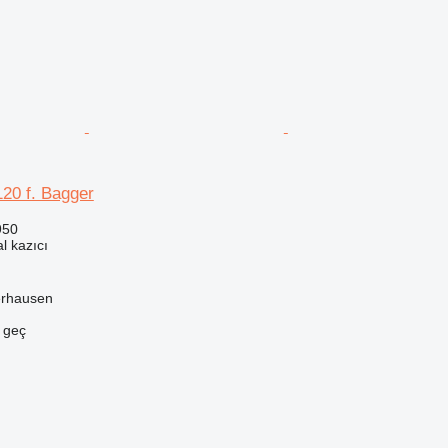
20 f. Bagger
950
l kazıcı
erhausen
e geç