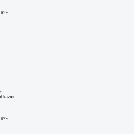
e geç
t
l kazıcı
e geç