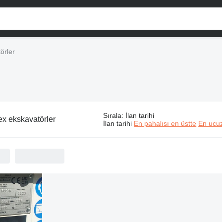
örler
Sırala
:
İlan tarihi
x ekskavatörler
İlan tarihi
En pahalısı en üstte
En ucuz