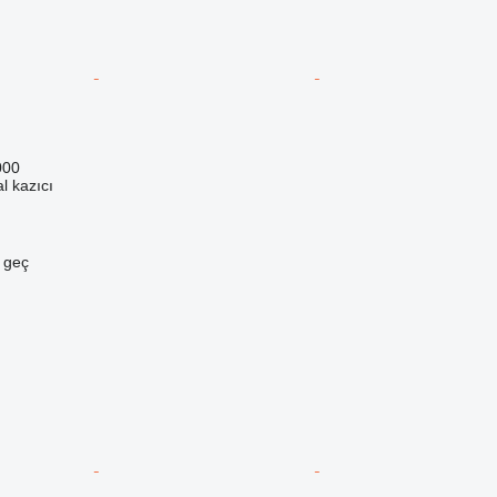
000
l kazıcı
e geç