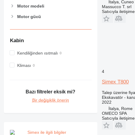
İtalya, Cuneo
M-series
Motor modeli
Massucco T. srl
MH
Satıcıyla iletişim
Motor gücü
NR
PC
Kabin
Kendiliğinden ısıtmalı
Kliması
4
Simex T800
Bazı filtreler eksik mi?
Talep üzerine fiya
Ekskavatör - kana
Bir değişiklik önerin
2022
İtalya, Rome
OMECO SPA
Satıcıyla iletişim
Simex ile ilgili bilgiler