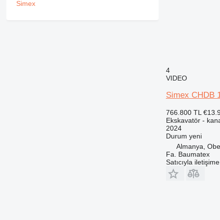
4
VIDEO
Simex CHDB 1
766.800 TL
€13.
Ekskavatör - kana
2024
Durum
yeni
Almanya, Ob
Fa. Baumatex
Satıcıyla iletişim