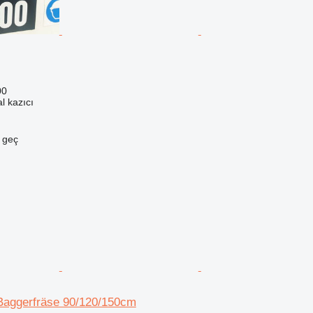
00
l kazıcı
e geç
aggerfräse 90/120/150cm