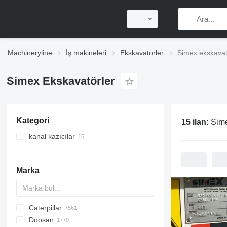
Machineryline
İş makineleri
Ekskavatörler
Simex ekskavat
Simex Ekskavatörler
Kategori
15 ilan:
Sime
kanal kazıcılar
Marka
Caterpillar
AX
140W
BC
325
90
CK
440
Doosan
150W
MC
331
180
570
120
CF
S-series
DX
R-series