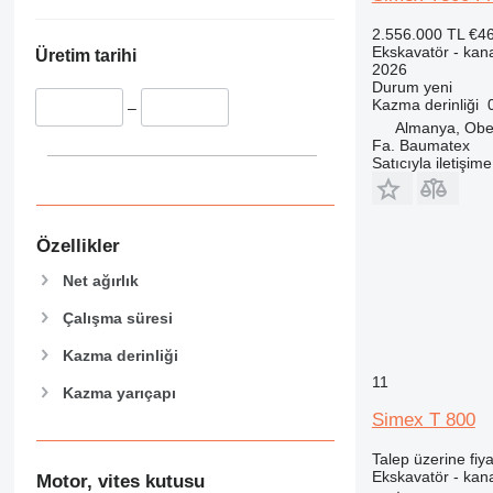
375
8056
390
8060
2.556.000 TL
€4
Ekskavatör - kana
395
8065
Üretim tarihi
2026
416
8080
Durum
yeni
Kazma derinliği
420
8085
–
Almanya, Ob
422
JS
Fa. Baumatex
424
JZ
Satıcıyla iletişim
426
NXT
428
430
Özellikler
432
Net ağırlık
434
Çalışma süresi
438
444
Kazma derinliği
C-series
11
Kazma yarıçapı
D series
Simex T 800
E-series
F-series
Talep üzerine fiya
Ekskavatör - kana
GC
Motor, vites kutusu