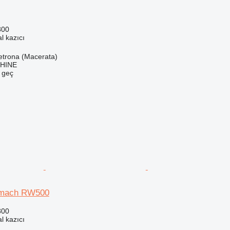
800
l kazıcı
petrona (Macerata)
CHINE
e geç
omach RW500
800
l kazıcı