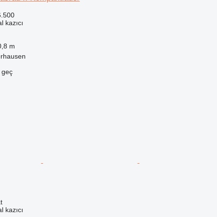
6.500
l kazıcı
0,8 m
erhausen
e geç
t
l kazıcı