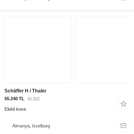
Schäffer H / Thaler
55.240 TL
€1.012
Elekli kova
Almanya, Isselburg