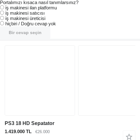
Portalımızı kısaca nasıl tanımlarsınız?
i̇ş makinesi ilan platformu
i̇ş makinesi satıcısı
i̇ş makinesi üreticisi
hiçbiri / Doğru cevap yok
Bir cevap seçin
PS3 18 HD Sepatator
1.419.000 TL
€26.000