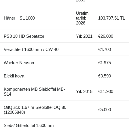
Üretim
Häner HSL 1000
tarihi:
103.707,51 TL
2026
PS3 18 HD Sepatator
Yıl: 2021
€26.000
Verachtert 1600 mm / CW 40
€4.700
Wacker Neuson
€1.975
Elekli kova
€3.590
Komponenten MB Sieblöffel MB-
Yıl: 2015
€11.900
S14
OilQuick 1.67 m Sieblöffel OQ 80
€5.000
(12005848)
Sieb-/ Gitterlöffel 1.600mm