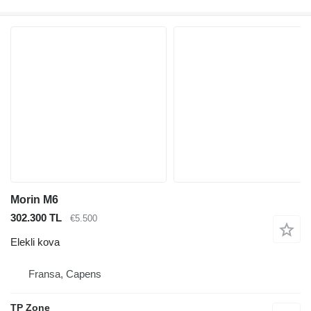
Morin M6
302.300 TL
€5.500
Elekli kova
Fransa, Capens
TP Zone