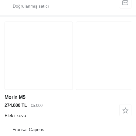
Morin M5
274.800 TL
€5.000
Elekli kova
Fransa, Capens