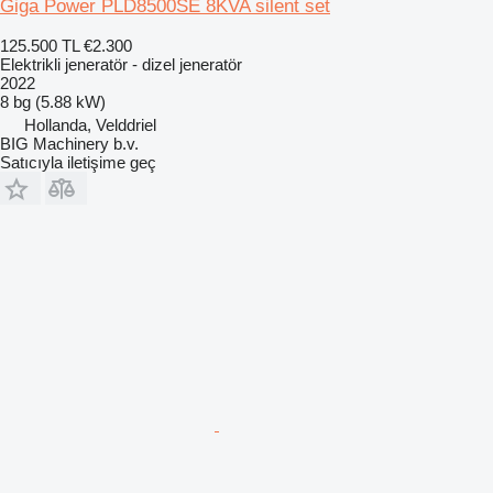
Giga Power PLD8500SE 8KVA silent set
125.500 TL
€2.300
Elektrikli jeneratör - dizel jeneratör
2022
8 bg (5.88 kW)
Hollanda, Velddriel
BIG Machinery b.v.
Satıcıyla iletişime geç