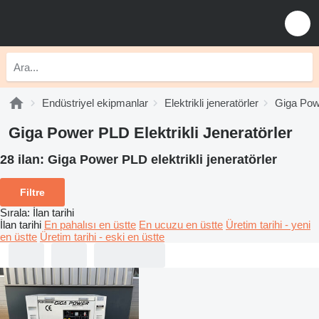
Endüstriyel ekipmanlar
Elektrikli jeneratörler
Giga Powe
Giga Power PLD Elektrikli Jeneratörler
28 ilan:
Giga Power PLD elektrikli jeneratörler
Filtre
Sırala
:
İlan tarihi
İlan tarihi
En pahalısı en üstte
En ucuzu en üstte
Üretim tarihi - yeni
en üstte
Üretim tarihi - eski en üstte