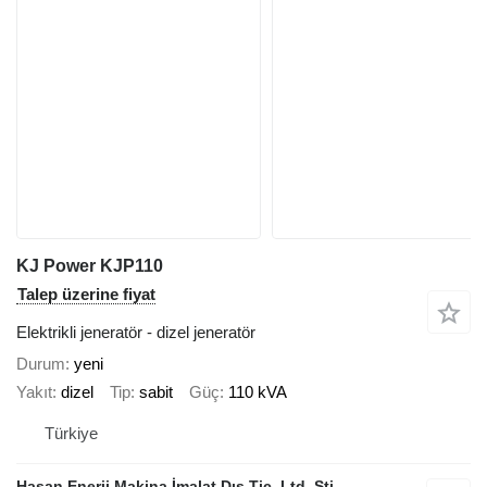
KJ Power KJP110
Talep üzerine fiyat
Elektrikli jeneratör - dizel jeneratör
Durum
yeni
Yakıt
dizel
Tip
sabit
Güç
110 kVA
Türkiye
Hasan Enerji Makina İmalat Dış Tic. Ltd. Şti.