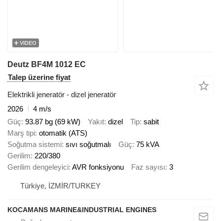
VIDEO
Deutz BF4M 1012 EC
Talep üzerine fiyat
Elektrikli jeneratör - dizel jeneratör
2026
4 m/s
Güç
93.87 bg (69 kW)
Yakıt
dizel
Tip
sabit
Marş tipi
otomatik (ATS)
Soğutma sistemi
sıvı soğutmalı
Güç
75 kVA
Gerilim
220/380
Gerilim dengeleyici
AVR fonksiyonu
Faz sayısı
3
Türkiye, İZMİR/TURKEY
KOCAMANS MARINE&INDUSTRIAL ENGINES