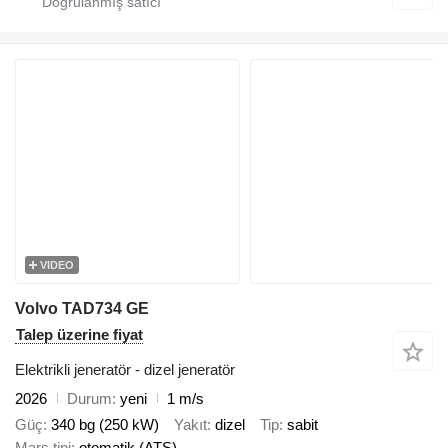
VIDEO
Volvo TAD734 GE
Talep üzerine fiyat
Elektrikli jeneratör - dizel jeneratör
2026
Durum
yeni
1 m/s
Güç
340 bg (250 kW)
Yakıt
dizel
Tip
sabit
Marş tipi
otomatik (ATS)