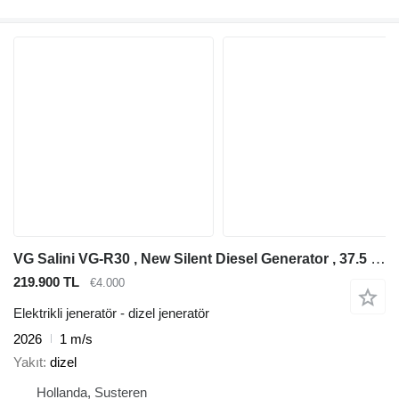
VG Salini VG-R30 , New Silent Diesel Generator , 37.5 KVA, 2x in st
219.900 TL
€4.000
Elektrikli jeneratör - dizel jeneratör
2026
1 m/s
Yakıt
dizel
Hollanda, Susteren