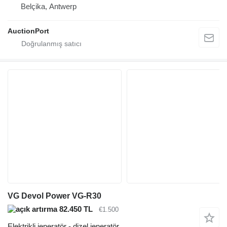
Belçika, Antwerp
AuctionPort
VG Devol Power VG-R30
82.450 TL
€1.500
Elektrikli jeneratör - dizel jeneratör