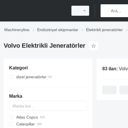
Machineryline
Endüstriyel ekipmanlar
Elektrikli jeneratörler
Volvo Elektrikli Jeneratörler
Kategori
83 ilan:
Volv
dizel jeneratörler
Marka
Atlas Copco
APD
AG3
Caterpillar
QAS
QAS
BW
GFS
CK