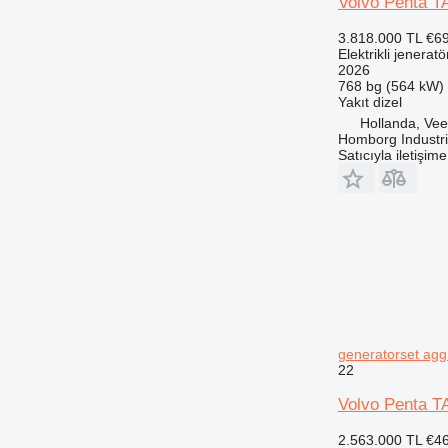
Volvo Penta T
3.818.000 TL
€6
Elektrikli jeneratö
2026
768 bg (564 kW)
Yakıt
dizel
Hollanda, Ve
Homborg Industri
Satıcıyla iletişim
generatorset aggr
22
Volvo Penta T
2.563.000 TL
€4