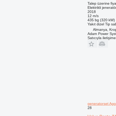
Talep üzerine fiya
Elektrikli jeneratö
2018
12 m/s
435 bg (320 kW)
Yakıt
dizel
Tip
sab
Almanya, Kro
Adam Power Sy
Satıcıyla iletişim
generatorset Aggr
28