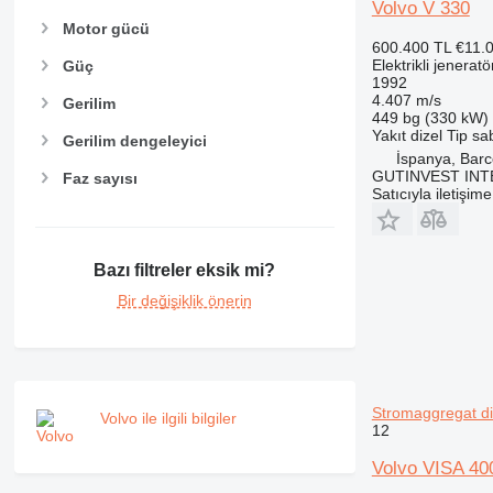
Volvo V 330
Motor gücü
600.400 TL
€11.
Elektrikli jeneratö
Güç
1992
4.407 m/s
Gerilim
449 bg (330 kW)
Yakıt
dizel
Tip
sab
Gerilim dengeleyici
İspanya, Barc
GUTINVEST INT
Faz sayısı
Satıcıyla iletişim
Bazı filtreler eksik mi?
Bir değişiklik önerin
Stromaggregat di
Volvo ile ilgili bilgiler
12
Volvo VISA 40