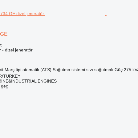
 GE
t
r - dizel jeneratör
it
Marş tipi
otomatik (ATS)
Soğutma sistemi
sıvı soğutmalı
Güç
275 kV
İR/TURKEY
INE&INDUSTRIAL ENGINES
e geç