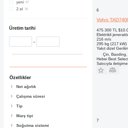
yeni
2.el
6
Volvo TAD74
Üretim tarihi
475.300 TL
$10.
Elektrikli jeneratö
216 m/s
–
295 bg (217 kW)
Yakıt
dizel
Gerili
Çin, Baoding,
Hebei Best Selec
Satıcıyla iletişim
Özellikler
Net ağırlık
Çalışma süresi
Tip
Marş tipi
7
Soğutma sistemi