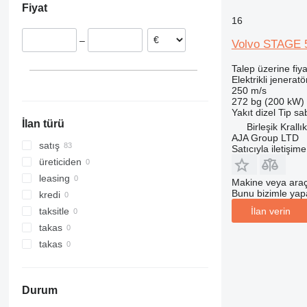
Fiyat
Belçika
16
Fransa
–
Volvo STAGE 
Polonya
Portekiz
Talep üzerine fiya
İspanya
Elektrikli jeneratö
250 m/s
hepsini göster
272 bg (200 kW)
Yakıt
dizel
Tip
sab
İlan türü
Birleşik Krall
AJA Group LTD
satış
Satıcıyla iletişim
üreticiden
leasing
Makine veya araç
Bunu bizimle yapab
kredi
İlan verin
taksitle
takas
takas
Durum