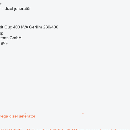
t
r - dizel jeneratör
it
Güç
400 kVA
Gerilim
230/400
pp
stems GmbH
e geç
ega dizel jeneratör