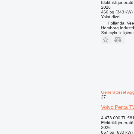
Elektrikli jeneratö
2026
466 bg (343 kW)
Yakıt
dizel
Hollanda, Ve
Homborg Industri
Satıcıyla iletişim
Generatorset Agg
27
Volvo Penta T
4.473.000 TL
€8
Elektrikli jeneratö
2026
857 bg (630 kW)