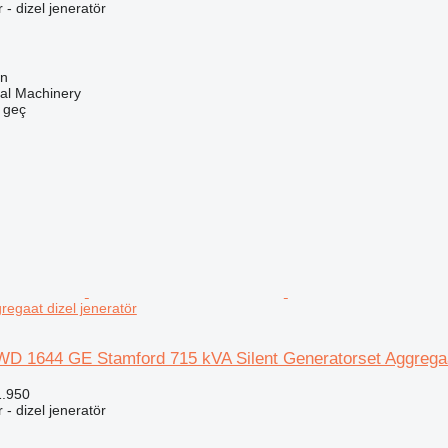
r - dizel jeneratör
en
al Machinery
e geç
regaat dizel jeneratör
WD 1644 GE Stamford 715 kVA Silent Generatorset Aggrega
1.950
r - dizel jeneratör