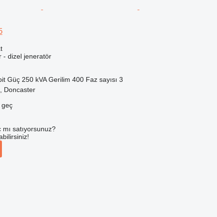
5
t
r - dizel jeneratör
it
Güç
250 kVA
Gerilim
400
Faz sayısı
3
ık, Doncaster
e geç
 mı satıyorsunuz?
ilirsiniz!