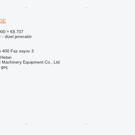
0GE
000
≈ €8.707
r - dizel jeneratör
m
400
Faz sayısı
3
 Hebei
t Machinery Equipment Co., Ltd
e geç