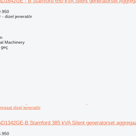
AD1642GE - B Stamford 650 kVA Silent generatorset Aggreg
9.950
r - dizel jeneratör
en
al Machinery
e geç
egaat dizel jeneratör
AD1342GE-B Stamford 385 kVA Silent generatorset aggrega
6.950