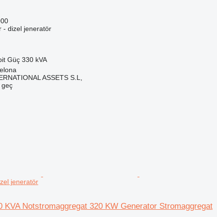
000
r - dizel jeneratör
it
Güç
330 kVA
elona
ERNATIONAL ASSETS S.L,
e geç
zel jeneratör
0 KVA Notstromaggregat 320 KW Generator Stromaggregat