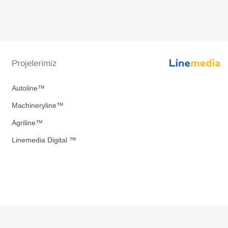
Projelerimiz
Autoline™
Machineryline™
Agriline™
Linemedia Digital ™