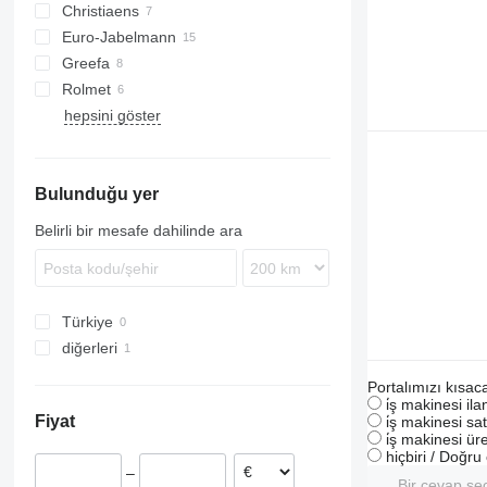
Christiaens
E-series
Euro-Jabelmann
G-series
Greefa
KG
Rolmet
RH
hepsini göster
Bulunduğu yer
Belirli bir mesafe dahilinde ara
Türkiye
diğerleri
Ukrayna
Portalımızı kısac
i̇ş makinesi il
Fiyat
i̇ş makinesi sat
i̇ş makinesi üre
hiçbiri / Doğr
–
Bir cevap se