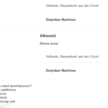
Hollanda, Nieuwerkerk aan den IJssel
Duijndam Machines
Allround
Eleme tesisi
Hollanda, Nieuwerkerk aan den IJssel
Duijndam Machines
a nasıl tanımlarsınız?
an platformu
ıcısı
ticisi
u cevap yok
çin