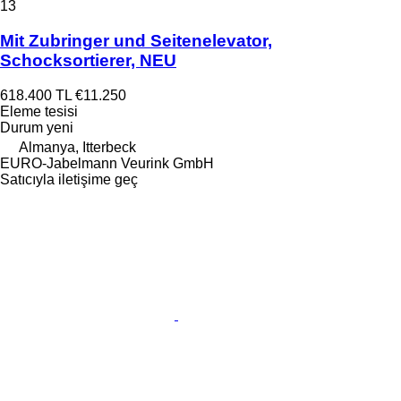
13
Mit Zubringer und Seitenelevator,
Schocksortierer, NEU
618.400 TL
€11.250
Eleme tesisi
Durum
yeni
Almanya, Itterbeck
EURO-Jabelmann Veurink GmbH
Satıcıyla iletişime geç