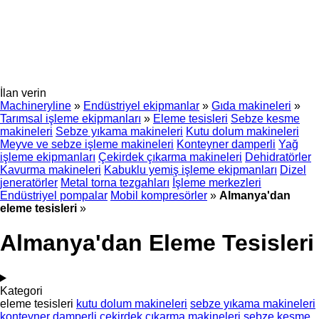
İlan verin
Machineryline
»
Endüstriyel ekipmanlar
»
Gıda makineleri
»
Tarımsal işleme ekipmanları
»
Eleme tesisleri
Sebze kesme
makineleri
Sebze yıkama makineleri
Kutu dolum makineleri
Meyve ve sebze işleme makineleri
Konteyner damperli
Yağ
işleme ekipmanları
Çekirdek çıkarma makineleri
Dehidratörler
Kavurma makineleri
Kabuklu yemiş işleme ekipmanları
Dizel
jeneratörler
Metal torna tezgahları
İşleme merkezleri
Endüstriyel pompalar
Mobil kompresörler
»
Almanya'dan
eleme tesisleri
»
Almanya'dan Eleme Tesisleri
Kategori
eleme tesisleri
kutu dolum makineleri
sebze yıkama makineleri
konteyner damperli
çekirdek çıkarma makineleri
sebze kesme