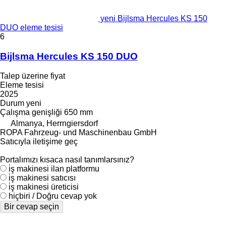
yeni Bijlsma Hercules KS 150
DUO eleme tesisi
6
Bijlsma Hercules KS 150 DUO
Talep üzerine fiyat
Eleme tesisi
2025
Durum
yeni
Çalışma genişliği
650 mm
Almanya, Herrngiersdorf
ROPA Fahrzeug- und Maschinenbau GmbH
Satıcıyla iletişime geç
Portalımızı kısaca nasıl tanımlarsınız?
i̇ş makinesi ilan platformu
i̇ş makinesi satıcısı
i̇ş makinesi üreticisi
hiçbiri / Doğru cevap yok
Bir cevap seçin