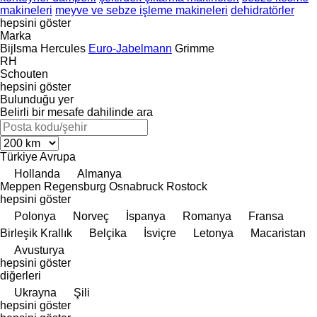
makineleri
meyve ve sebze işleme makineleri
dehidratörler
hepsini göster
Marka
Bijlsma Hercules
Euro-Jabelmann
Grimme
RH
Schouten
hepsini göster
Bulunduğu yer
Belirli bir mesafe dahilinde ara
Türkiye
Avrupa
Hollanda
Almanya
Meppen
Regensburg
Osnabruck
Rostock
hepsini göster
Polonya
Norveç
İspanya
Romanya
Fransa
Birleşik Krallık
Belçika
İsviçre
Letonya
Macaristan
Avusturya
hepsini göster
diğerleri
Ukrayna
Şili
hepsini göster