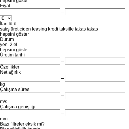
hepsini göster
Fiyat
–
İlan türü
satış
üreticiden
leasing
kredi
taksitle
takas
takas
hepsini göster
Durum
yeni
2.el
hepsini göster
Üretim tarihi
–
Özellikler
Net ağırlık
–
kg
Çalışma süresi
–
m/s
Çalışma genişliği
–
mm
Bazı filtreler eksik mi?