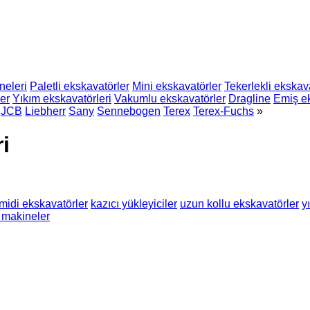
neleri
Paletli ekskavatörler
Mini ekskavatörler
Tekerlekli ekskav
er
Yıkım ekskavatörleri
Vakumlu ekskavatörler
Dragline
Emiş ek
JCB
Liebherr
Sany
Sennebogen
Terex
Terex-Fuchs
»
i
midi ekskavatörler
kazıcı yükleyiciler
uzun kollu ekskavatörler
y
 makineler