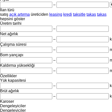
–
İlan türü
satış
açık artırma
üreticiden
leasing
kredi
taksitle
takas
takas
hepsini göster
Üretim tarihi
–
Net ağırlık
–
k
Çalışma süresi
–
m
Bom yarıçapı
–
Kaldırma yüksekliği
–
Özellikler
Yük kapasitesi
–
k
Brüt ağırlık
–
k
Karoser
Dengeleyiciler
Dengeleyiciler