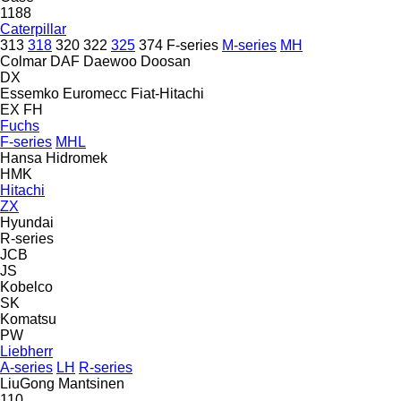
1188
Caterpillar
313
318
320
322
325
374
F-series
M-series
MH
Colmar
DAF
Daewoo
Doosan
DX
Essemko
Euromecc
Fiat-Hitachi
EX
FH
Fuchs
F-series
MHL
Hansa
Hidromek
HMK
Hitachi
ZX
Hyundai
R-series
JCB
JS
Kobelco
SK
Komatsu
PW
Liebherr
A-series
LH
R-series
LiuGong
Mantsinen
110