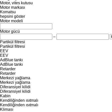
Motor, vites kutusu
Motor markası
Komatsu
hepsini göster
Motor modeli
Motor gücü
–
Partikül filtresi
Partikül filtresi
EEV
EEV
AdBlue tankı
AdBlue tankı
Retarder
Retarder
Merkezi yağlama
Merkezi yağlama
Diferansiyel kilidi
Diferansiyel kilidi
Kabin
Kendiliğinden ısıtmalı
Kendiliğinden ısıtmalı
Kliması