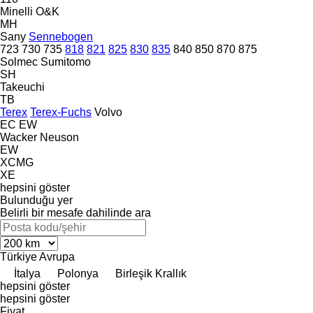
Minelli
O&K
MH
Sany
Sennebogen
723
730
735
818
821
825
830
835
840
850
870
875
Solmec
Sumitomo
SH
Takeuchi
TB
Terex
Terex-Fuchs
Volvo
EC
EW
Wacker Neuson
EW
XCMG
XE
hepsini göster
Bulunduğu yer
Belirli bir mesafe dahilinde ara
Türkiye
Avrupa
İtalya
Polonya
Birleşik Krallık
hepsini göster
hepsini göster
Fiyat