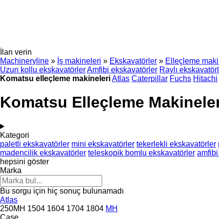
İlan verin
Machineryline
»
İş makineleri
»
Ekskavatörler
»
Elleçleme maki
Uzun kollu ekskavatörler
Amfibi ekskavatörler
Raylı ekskavatörl
Komatsu elleçleme makineleri
Atlas
Caterpillar
Fuchs
Hitachi
Komatsu Elleçleme Makineler
Kategori
paletli ekskavatörler
mini ekskavatörler
tekerlekli ekskavatörler
madencilik ekskavatörler
teleskopik bomlu ekskavatörler
amfibi
hepsini göster
Marka
Bu sorgu için hiç sonuç bulunamadı
Atlas
250MH
1504
1604
1704
1804
MH
Case