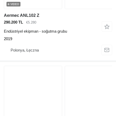
VIDEO
Aermec ANL102 Z
290.200 TL
€5.280
Endüstriyel ekipman - soğutma grubu
2019
Polonya, Łęczna