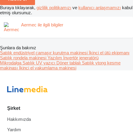
Buraya tıklayarak,
gizlilik politikamızı
ve
kullanıcı anlaşmamızı
kabul
etmiş olursunuz.
Aermec ile ilgili bilgiler
Şunlara da bakınız
Satılık endüstriyel çamaşır kurutma makinesi
İkinci el ütü ekipmanı
Satılık rondela makinesi
Yazılım
İnvertör jeneratörü
Mikrodalga
Satılık UV yazıcı
Döner tablalı
Satılık ytong kesme
makinası
İkinci el vakumlama makinesi
Şirket
Hakkımızda
Yardım