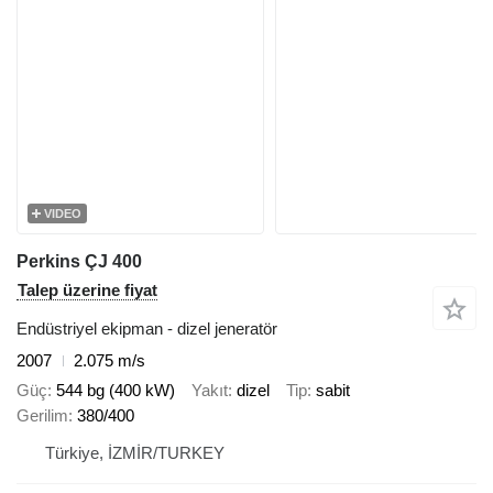
VIDEO
Perkins ÇJ 400
Talep üzerine fiyat
Endüstriyel ekipman - dizel jeneratör
2007
2.075 m/s
Güç
544 bg (400 kW)
Yakıt
dizel
Tip
sabit
Gerilim
380/400
Türkiye, İZMİR/TURKEY