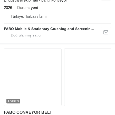
Endüstriyel ekipman - bantlı konveyör
2026
Durum
yeni
Türkiye, Torbalı / İzmir
FABO Mobile & Stationary Crushing and Screening Plants | Concrete Batching Plants Manufacturer
VIDEO
FABO CONVEYOR BELT