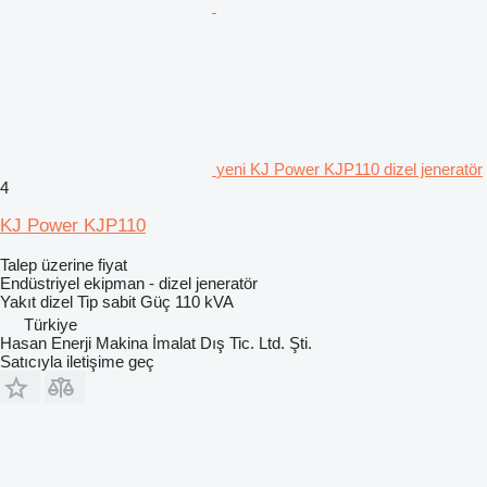
yeni KJ Power KJP110 dizel jeneratör
4
KJ Power KJP110
Talep üzerine fiyat
Endüstriyel ekipman - dizel jeneratör
Yakıt
dizel
Tip
sabit
Güç
110 kVA
Türkiye
Hasan Enerji Makina İmalat Dış Tic. Ltd. Şti.
Satıcıyla iletişime geç