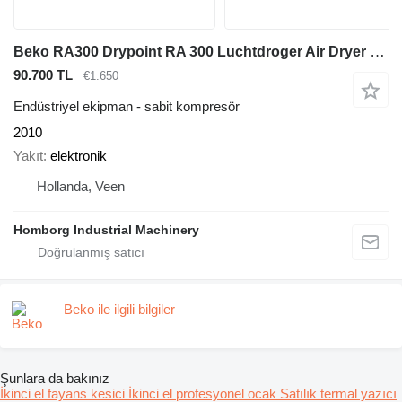
Beko RA300 Drypoint RA 300 Luchtdroger Air Dryer 1800 m3 / h
90.700 TL
€1.650
Endüstriyel ekipman - sabit kompresör
2010
Yakıt
elektronik
Hollanda, Veen
Homborg Industrial Machinery
Beko ile ilgili bilgiler
Şunlara da bakınız
İkinci el fayans kesici
İkinci el profesyonel ocak
Satılık termal yazıcı