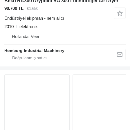
Beko RA300 Drypoint RA 300 Luchtdroger Air Dryer 1800 m3 / h
90.700 TL
€1.650
Endüstriyel ekipman - nem alıcı
2010
elektronik
Hollanda, Veen
Homborg Industrial Machinery