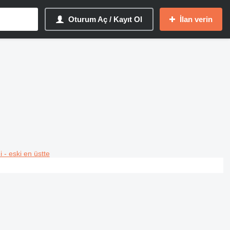
Oturum Aç / Kayıt Ol
İlan verin
i - eski en üstte