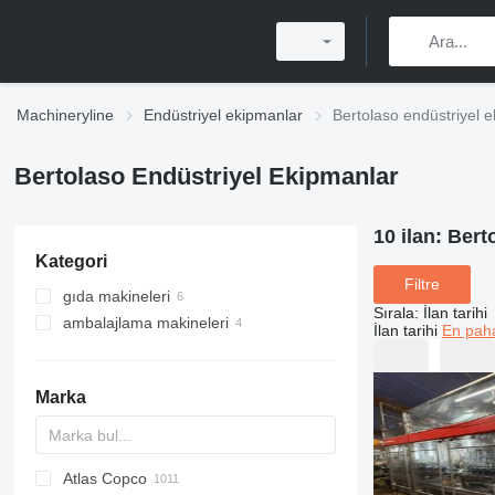
Machineryline
Endüstriyel ekipmanlar
Bertolaso endüstriyel 
Bertolaso Endüstriyel Ekipmanlar
10 ilan:
Bert
Kategori
Filtre
gıda makineleri
Sırala
:
İlan tarihi
ambalajlama makineleri
içecek ekipmanları
İlan tarihi
En paha
kapak makineleri
dolum hatları
dolum hatları
diğer içecek ekipmanları
Marka
Atlas Copco
PDS
APD
AB
Ensis
VZ
AG3