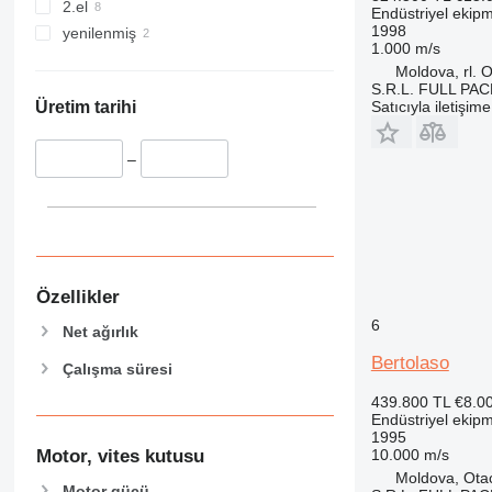
2.el
Endüstriyel ekip
1998
yenilenmiş
1.000 m/s
Moldova, rl. O
S.R.L. FULL PA
Satıcıyla iletişim
Üretim tarihi
–
Özellikler
6
Net ağırlık
Bertolaso
Çalışma süresi
439.800 TL
€8.0
Endüstriyel ekip
1995
10.000 m/s
Motor, vites kutusu
Moldova, Ota
Motor gücü