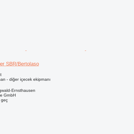
ser SBR/Bertolaso
t
man - diğer içecek ekipmanı
gwald-Ernsthausen
rle GmbH
e geç