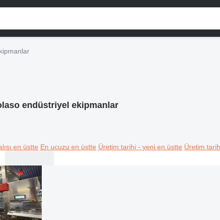
ekipmanlar
olaso endüstriyel ekipmanlar
lısı en üstte
En ucuzu en üstte
Üretim tarihi - yeni en üstte
Üretim tarih