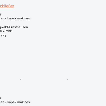
chließer
t
man - kapak makinesi
gwald-Ernsthausen
rle GmbH
e geç
t
man - kapak makinesi