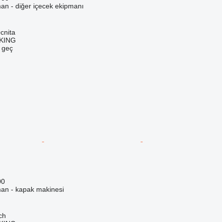
man - diğer içecek ekipmanı
cnita
CKING
e geç
00
man - kapak makinesi
ch