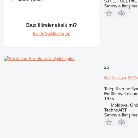
S.R.L. FULL PA
Satıcıyla iletişim
Bazı filtreler eksik mi?
Bir değişiklik önerin
Bertolaso ile ilgili bilgiler
25
Bertolaso ISO
Talep üzerine fiya
Endüstriyel ekipm
1975
Moldova, Ghid
TechnoART
Satıcıyla iletişim