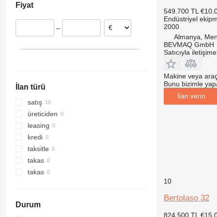
Fiyat
549.700 TL
€10.
Endüstriyel ekip
2000
–
Almanya, Men
BEVMAQ GmbH
Satıcıyla iletişim
Makine veya araç
Bunu bizimle yapab
İlan türü
İlan verin
satış
üreticiden
leasing
kredi
taksitle
takas
takas
10
Bertolaso 32
Durum
824.500 TL
€15.