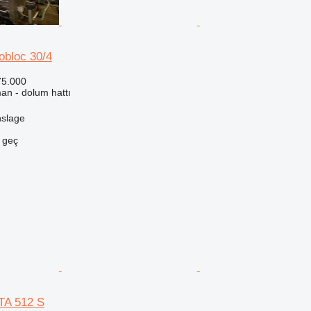
obloc 30/4
75.000
an - dolum hattı
slage
e geç
TA 512 S