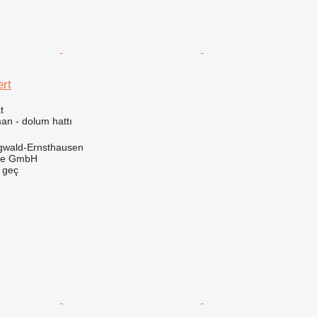
ert
t
an - dolum hattı
gwald-Ernsthausen
rle GmbH
e geç