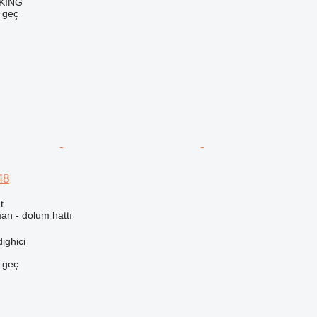
CKING
e geç
48
t
an - dolum hattı
ighici
e geç