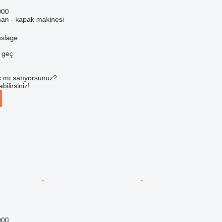
000
man - kapak makinesi
slage
e geç
 mı satıyorsunuz?
ilirsiniz!
000