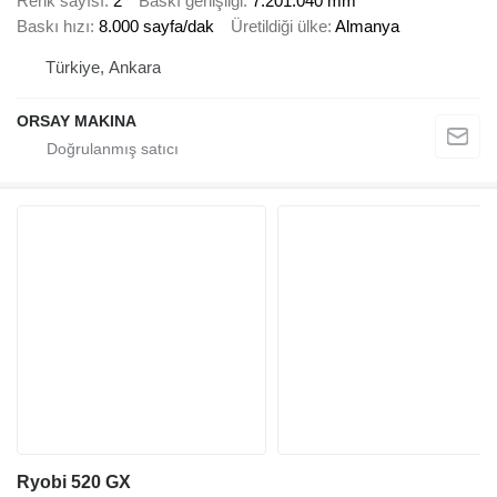
Renk sayısı
2
Baskı genişliği
7.201.040 mm
Baskı hızı
8.000 sayfa/dak
Üretildiği ülke
Almanya
Türkiye, Ankara
ORSAY MAKINA
Ryobi 520 GX