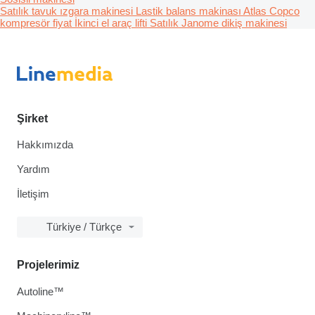
Satılık tavuk ızgara makinesi
Lastik balans makinası
Atlas Copco
kompresör fiyat
İkinci el araç lifti
Satılık Janome dikiş makinesi
Şirket
Hakkımızda
Yardım
İletişim
Türkiye / Türkçe
Projelerimiz
Autoline™