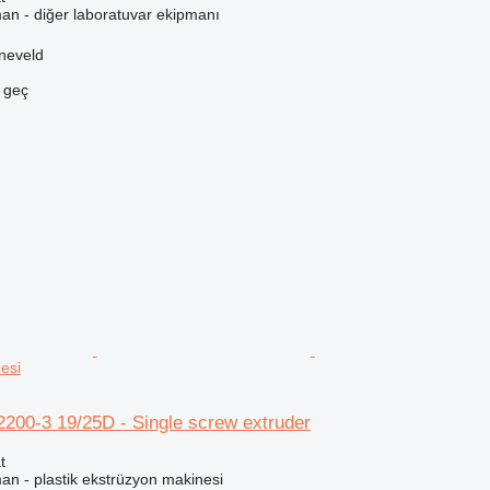
an - diğer laboratuvar ekipmanı
neveld
e geç
esi
2200-3 19/25D - Single screw extruder
t
an - plastik ekstrüzyon makinesi