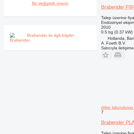
Bir değişiklik önerin
Brabender FW
Talep üzerine fiya
Endüstriyel ekip
2010
0.5 bg (0.37 kW)
Brabender ile ilgili bilgiler
Hollanda, Bar
A. Foeth B.V.
Satıcıyla iletişim
diğer laboratuva
7
Brabender PL
Talep üzerine fiya