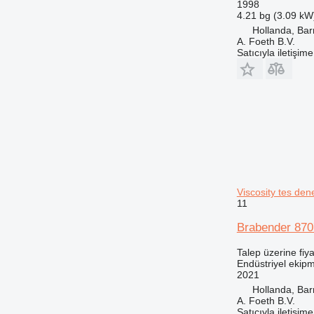
1998
4.21 bg (3.09 kW
Hollanda, Bar
A. Foeth B.V.
Satıcıyla iletişim
Viscosity tes den
11
Brabender 8707
Talep üzerine fiya
Endüstriyel ekip
2021
Hollanda, Bar
A. Foeth B.V.
Satıcıyla iletişim