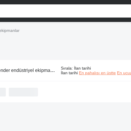
 ekipmanlar
Sırala
:
İlan tarihi
der endüstriyel ekipmanlar
İlan tarihi
En pahalısı en üstte
En ucuz