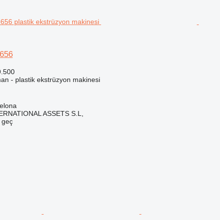
5656
9.500
an - plastik ekstrüzyon makinesi
elona
ERNATIONAL ASSETS S.L,
e geç