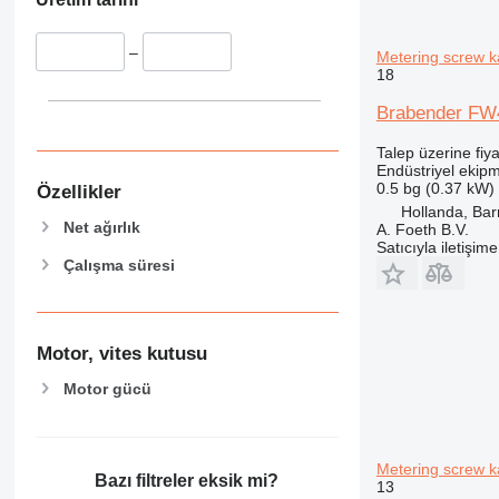
–
Metering screw k
18
Brabender FW
Talep üzerine fiya
Endüstriyel ekip
0.5 bg (0.37 kW)
Özellikler
Hollanda, Bar
Net ağırlık
A. Foeth B.V.
Satıcıyla iletişim
Çalışma süresi
Motor, vites kutusu
Motor gücü
Metering screw k
Bazı filtreler eksik mi?
13