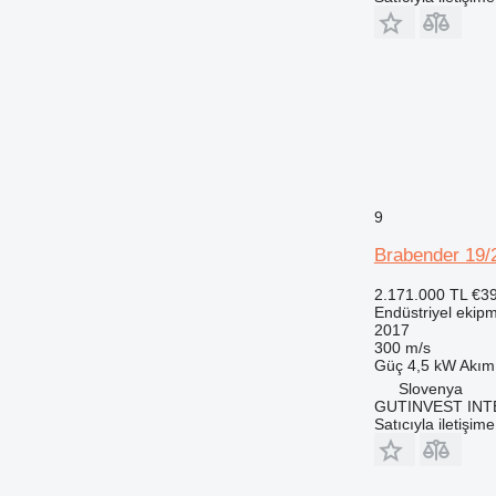
9
Brabender 19/
2.171.000 TL
€3
Endüstriyel ekipm
2017
300 m/s
Güç
4,5 kW
Akım
Slovenya
GUTINVEST INT
Satıcıyla iletişim