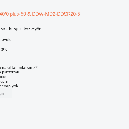
40/0 plus-50 & DDW-MD2-DDSR20-5
t
man - burgulu konveyör
neveld
e geç
a nasıl tanımlarsınız?
an platformu
ıcısı
ticisi
u cevap yok
çin