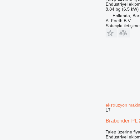
Endüstriyel ekipm
8.84 bg (6.5 kW)
Hollanda, Bar
A. Foeth B.V.
Satıcıyla iletişim
ekstrüzyon makin
17
Brabender PL 
Talep üzerine fiya
Endüstriyel ekipm