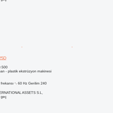
25D
9.500
an - plastik ekstrüzyon makinesi
 frekansı
60 Hz
Gerilim
240
ERNATIONAL ASSETS S.L,
e geç