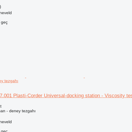
)
neveld
e geç
ey tezgahı
.001 Plasti-Corder Universal-docking station - Viscosity te
t
man - deney tezgahı
neveld
e geç