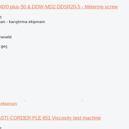
40/0 plus-50 & DDW-MD2-DDSR20-5 - Metering screw
t
man - karıştırma ekipmanı
neveld
e geç
r ekipmanı
ASTI-CORDER PLE 651 Viscosity test machine
t