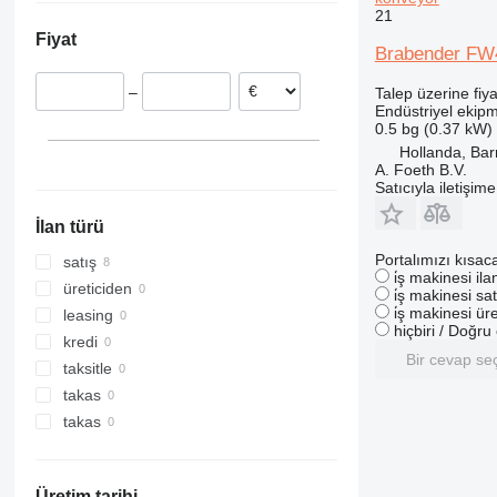
21
Slovenya
Fiyat
İspanya
Brabender FW
–
Talep üzerine fiya
Endüstriyel ekip
0.5 bg (0.37 kW)
Hollanda, Bar
A. Foeth B.V.
Satıcıyla iletişim
İlan türü
Portalımızı kısac
satış
i̇ş makinesi il
üreticiden
i̇ş makinesi sat
i̇ş makinesi üre
leasing
hiçbiri / Doğr
kredi
Bir cevap se
taksitle
takas
takas
Üretim tarihi