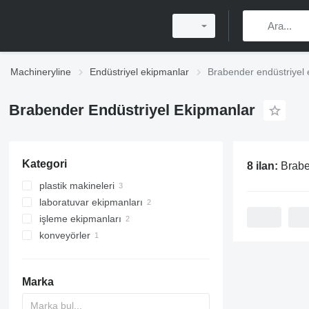
Machineryline
Endüstriyel ekipmanlar
Brabender endüstriyel
Brabender Endüstriyel Ekipmanlar
Kategori
8 ilan:
Braben
plastik makineleri
laboratuvar ekipmanları
plastik ekstrüzyon makineleri
işleme ekipmanları
deney tezgahları
konveyörler
diğer laboratuvar ekipmanları
karıştırma ekipmanları
burgulu konveyörler
Marka