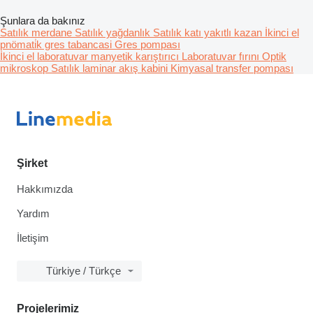
Şunlara da bakınız
Satılık merdane
Satılık yağdanlık
Satılık katı yakıtlı kazan
İkinci el
pnömati̇k gres tabancasi
Gres pompası
İkinci el laboratuvar manyetik karıştırıcı
Laboratuvar fırını
Optik
mikroskop
Satılık laminar akış kabini
Kimyasal transfer pompası
Şirket
Hakkımızda
Yardım
İletişim
Türkiye / Türkçe
Projelerimiz