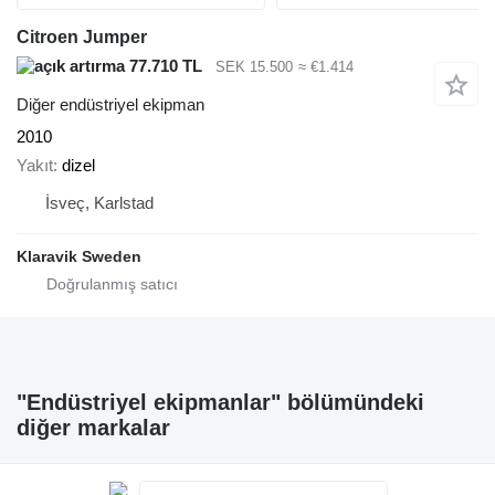
Citroen Jumper
77.710 TL
SEK 15.500
≈ €1.414
Diğer endüstriyel ekipman
2010
Yakıt
dizel
İsveç, Karlstad
Klaravik Sweden
"Endüstriyel ekipmanlar" bölümündeki
diğer markalar