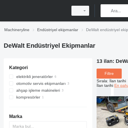
Machineryline
Endüstriyel ekipmanlar
DeWalt endüstriyel eki
DeWalt Endüstriyel Ekipmanlar
13 ilan:
DeWa
Kategori
Filtre
elektrikli jeneratörler
Sırala
:
İlan tarihi
otomotiv servis ekipmanları
benzinli jeneratörler
İlan tarihi
En paha
ahşap işleme makineleri
dizel jeneratörler
diagnostik cihazları
kompresörler
ahşap testereleri
taşınabilir kompresörler
dairesel testereler
gönye testereler
Marka