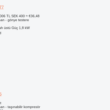
77
006 TL
SEK 400
≈ €36,48
man - gönye testere
ah üstü
Güç
1,8 kW
d
5
t
an - taşınabilir kompresör