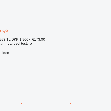
5-QS
559 TL
DKK 1.300
≈ €173,90
an - dairesel testere
ølløse
k