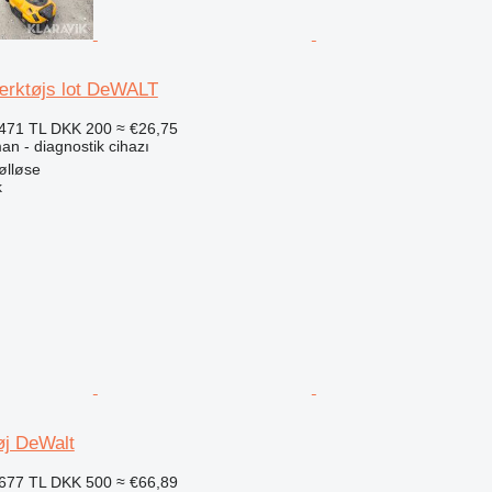
værktøjs lot DeWALT
471 TL
DKK 200
≈ €26,75
an - diagnostik cihazı
ølløse
k
j DeWalt
677 TL
DKK 500
≈ €66,89