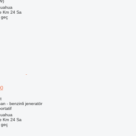
kW)
huahua
e Km 24 Sa
e geç
00
t
an - benzinli jeneratör
ortatif
huahua
e Km 24 Sa
e geç