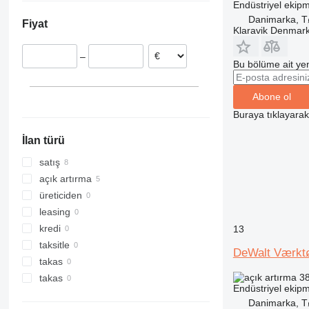
Endüstriyel ekipm
İsveç
Danimarka, T
Fiyat
Hollanda
Klaravik Denmar
–
Bu bölüme ait yen
Abone ol
Buraya tıklayara
İlan türü
satış
açık artırma
üreticiden
leasing
kredi
13
taksitle
DeWalt Værkt
takas
38
takas
Endüstriyel ekipm
Danimarka, T