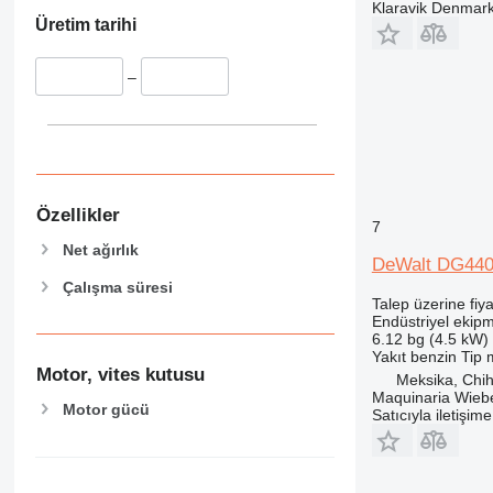
Klaravik Denmar
Üretim tarihi
–
Özellikler
7
Net ağırlık
DeWalt DG44
Çalışma süresi
Talep üzerine fiya
Endüstriyel ekipm
6.12 bg (4.5 kW)
Yakıt
benzin
Tip
Motor, vites kutusu
Meksika, Chi
Maquinaria Wieb
Motor gücü
Satıcıyla iletişim