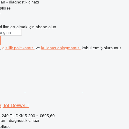
an - diagnostik cihazı
ølløse
k
i ilanları almak için abone olun
k,
gizlilik politikamızı
ve
kullanıcı anlaşmamızı
kabul etmiş olursunuz.
øj lot DeWALT
.240 TL
DKK 5.200
≈ €695,60
an - diagnostik cihazı
ølløse