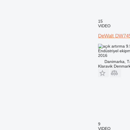
15
VIDEO
DeWalt DW74
9.
Endüstriyel ekipm
2016
Danimarka, T
Klaravik Denmar
9
VIDEO