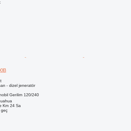
k
00B
t
an - dizel jeneratör
mobil
Gerilim
120/240
huahua
e Km 24 Sa
e geç