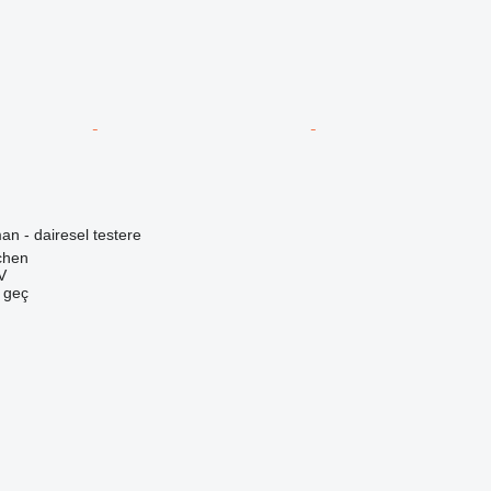
an - dairesel testere
chen
V
e geç