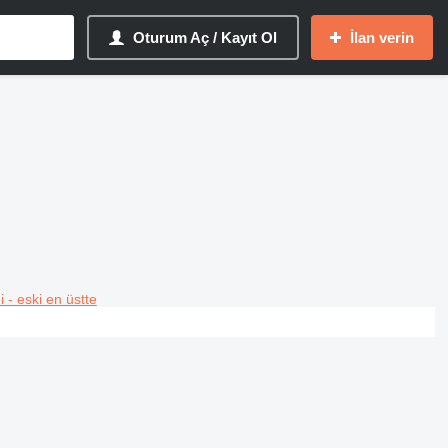
Oturum Aç / Kayıt Ol
İlan verin
i - eski en üstte