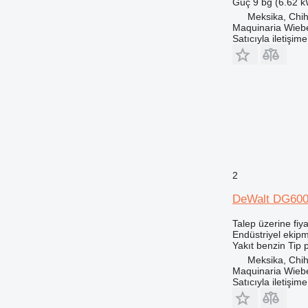
Güç
9 bg (6.62 
Meksika, Chi
Maquinaria Wieb
Satıcıyla iletişim
2
DeWalt DG60
Talep üzerine fiya
Endüstriyel ekipm
Yakıt
benzin
Tip
p
Meksika, Chi
Maquinaria Wieb
Satıcıyla iletişim