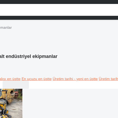
pmanlar
lt endüstriyel ekipmanlar
lısı en üstte
En ucuzu en üstte
Üretim tarihi - yeni en üstte
Üretim tarih