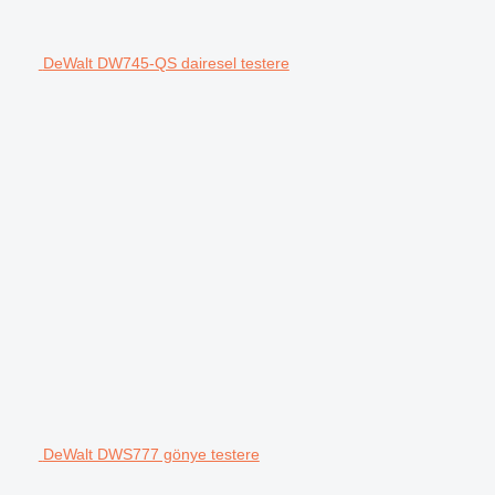
DeWalt DW745-QS dairesel testere
DeWalt DWS777 gönye testere